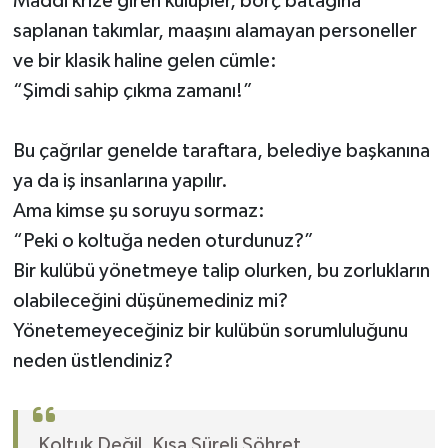
Maddi krize giren kulüpler, borç batağına
saplanan takımlar, maaşını alamayan personeller
Yerel
ve bir klasik haline gelen cümle:
“Şimdi sahip çıkma zamanı!”
Bu çağrılar genelde taraftara, belediye başkanına
ya da iş insanlarına yapılır.
Ama kimse şu soruyu sormaz:
“Peki o koltuğa neden oturdunuz?”
Bir kulübü yönetmeye talip olurken, bu zorlukların
olabileceğini düşünemediniz mi?
Yönetemeyeceğiniz bir kulübün sorumluluğunu
neden üstlendiniz?
Koltuk Değil, Kısa Süreli Şöhret