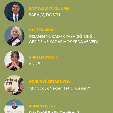
BAŞYAZAR YÜCEL CAN
BABA(M) DOSTU
GÜLTEN ABACI
İNSANIN NE KADAR YAŞADIĞI DEĞİL,
GERİDE NE KADAR HOŞ SEDA VE VEFA
BIRAKTIĞI ÖNEMLİDİR
NURTEN UYANIK
ANNE
ÖZNUR YÜCETAŞ UYSAL
“Bir Çocuk Neden Tetiği Çeker?”
ADNAN FİŞENK
Kriz Değil,Bu Bir Tercih mi ?