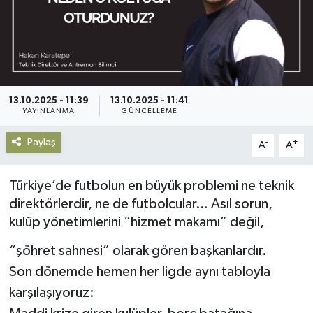
Gündem
Haberde İnsan
Kültür-Sanat
13.10.2025 - 11:39
13.10.2025 - 11:41
YAYINLANMA
GÜNCELLEME
Magazin
Paylaş
-
+
A
A
Podcast
Türkiye’de futbolun en büyük problemi ne teknik
Politika
direktörlerdir, ne de futbolcular… Asıl sorun,
kulüp yönetimlerini “hizmet makamı” değil,
Sağlık
“şöhret sahnesi” olarak gören başkanlardır.
Son dönemde hemen her ligde aynı tabloyla
Siyaset
karşılaşıyoruz:
Spor