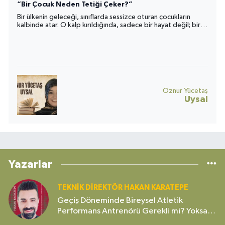
“Bir Çocuk Neden Tetiği Çeker?”
Bir ülkenin geleceği, sınıflarda sessizce oturan çocukların
kalbinde atar. O kalp kırıldığında, sadece bir hayat değil; bir
toplumun umudu da yara alır.
Öznur Yücetaş
Uysal
Yazarlar
TEKNIK DIREKTÖR HAKAN KARATEPE
Geçiş Döneminde Bireysel Atletik
Performans Antrenörü Gerekli mi? Yoksa
Gereksiz Bir Lüks mü?