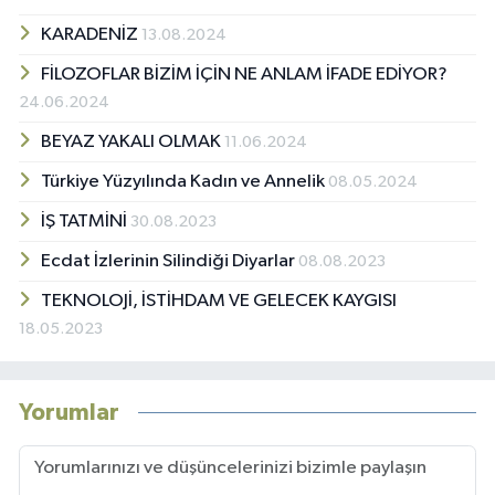
KARADENİZ
13.08.2024
FİLOZOFLAR BİZİM İÇİN NE ANLAM İFADE EDİYOR?
24.06.2024
BEYAZ YAKALI OLMAK
11.06.2024
Türkiye Yüzyılında Kadın ve Annelik
08.05.2024
İŞ TATMİNİ
30.08.2023
Ecdat İzlerinin Silindiği Diyarlar
08.08.2023
TEKNOLOJİ, İSTİHDAM VE GELECEK KAYGISI
18.05.2023
Yorumlar