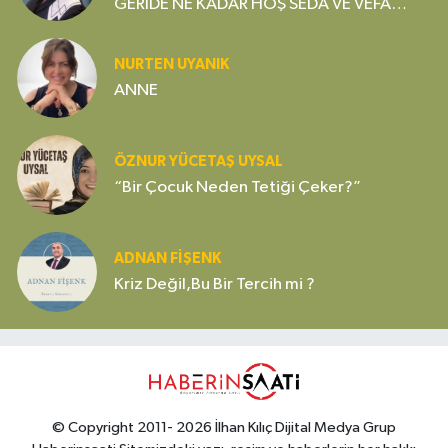
GERİDE NE KADAR HOŞ SEDA VE VEFA
BIRAKTIĞI ÖNEMLİDİR
NURTEN UYANIK
ANNE
ÖZNUR YÜCETAŞ UYSAL
“Bir Çocuk Neden Tetiği Çeker?”
ADNAN FİŞENK
Kriz Değil,Bu Bir Tercih mi ?
© Copyright 2011- 2026 İlhan Kılıç Dijital Medya Grup