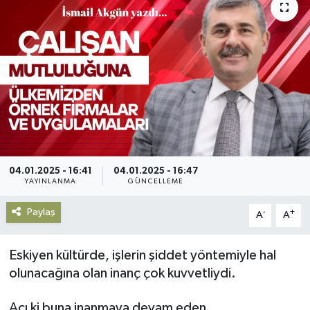
Gündem
Haberde İnsan
Kültür-Sanat
Magazin
Podcast
04.01.2025 - 16:41
04.01.2025 - 16:47
YAYINLANMA
GÜNCELLEME
Politika
Paylaş
-
+
A
A
Sağlık
Eskiyen kültürde, işlerin şiddet yöntemiyle hal
Siyaset
olunacağına olan inanç çok kuvvetliydi.
Acı ki buna inanmaya devam eden
Spor