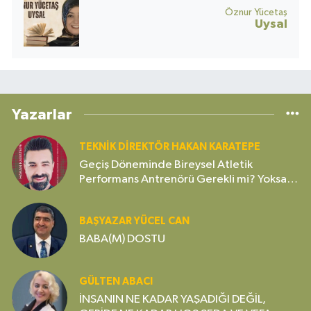
Öznur Yücetaş
Uysal
Yazarlar
TEKNIK DIREKTÖR HAKAN KARATEPE
Geçiş Döneminde Bireysel Atletik
Performans Antrenörü Gerekli mi? Yoksa
Gereksiz Bir Lüks mü?
BAŞYAZAR YÜCEL CAN
BABA(M) DOSTU
GÜLTEN ABACI
İNSANIN NE KADAR YAŞADIĞI DEĞİL,