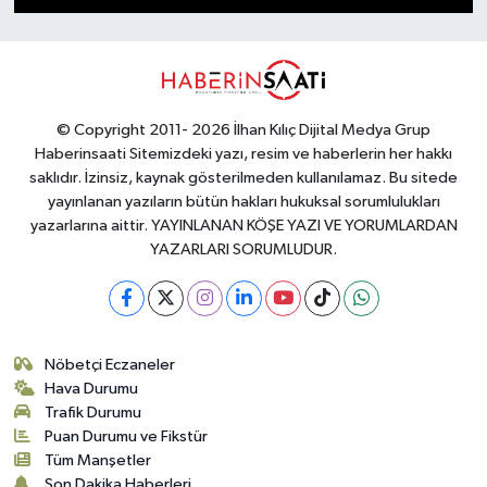
Gündem
Haberde İnsan
© Copyright 2011- 2026 İlhan Kılıç Dijital Medya Grup
Kültür-Sanat
Haberinsaati Sitemizdeki yazı, resim ve haberlerin her hakkı
saklıdır. İzinsiz, kaynak gösterilmeden kullanılamaz. Bu sitede
yayınlanan yazıların bütün hakları hukuksal sorumlulukları
Magazin
yazarlarına aittir. YAYINLANAN KÖŞE YAZI VE YORUMLARDAN
YAZARLARI SORUMLUDUR.
Podcast
Politika
Nöbetçi Eczaneler
Sağlık
Hava Durumu
Trafik Durumu
Siyaset
Puan Durumu ve Fikstür
Tüm Manşetler
Spor
Son Dakika Haberleri