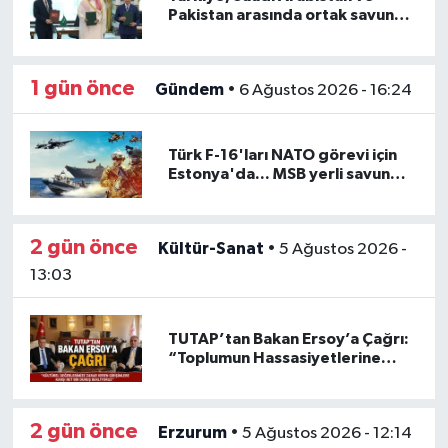
Pakistan arasında ortak savunma
anlaşması imzalandı
Gündem
Haberde İnsan
1 gün önce
Gündem
•
6 Ağustos 2026 - 16:24
Kültür-Sanat
Türk F-16'ları NATO görevi için
Estonya'da... MSB yerli savunma
Magazin
sistemleriyle güçleniyor
Podcast
2 gün önce
Kültür-Sanat
•
5 Ağustos 2026 -
13:03
Politika
TUTAP’tan Bakan Ersoy’a Çağrı:
Sağlık
“Toplumun Hassasiyetlerine
Daha Güçlü Sahip Çıkılmalı”
Siyaset
2 gün önce
Erzurum
•
5 Ağustos 2026 - 12:14
Spor