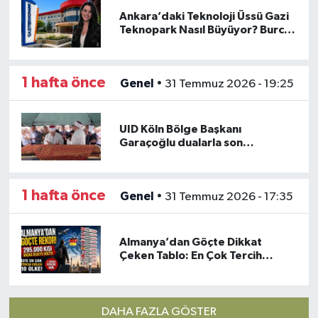
Ankara’daki Teknoloji Üssü Gazi
Teknopark Nasıl Büyüyor? Burcu
Alkan Bilir Yeni Hedefleri Anlattı
1 hafta önce
Genel
•
31 Temmuz 2026 - 19:25
UID Köln Bölge Başkanı
Garaçoğlu dualarla son
yolculuğuna uğurlandı
1 hafta önce
Genel
•
31 Temmuz 2026 - 17:35
Almanya’dan Göçte Dikkat
Çeken Tablo: En Çok Tercih
Edilen Ülkeler Açıklandı
DAHA FAZLA GÖSTER