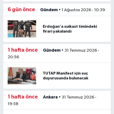
6 gün önce
Gündem
•
1 Ağustos 2026 - 10:39
Erdoğan'a suikast timindeki
firari yakalandı
1 hafta önce
Gündem
•
31 Temmuz 2026 -
20:56
TUTAP Manifest için suç
duyurusunda bulunacak
1 hafta önce
Ankara
•
31 Temmuz 2026 -
19:58