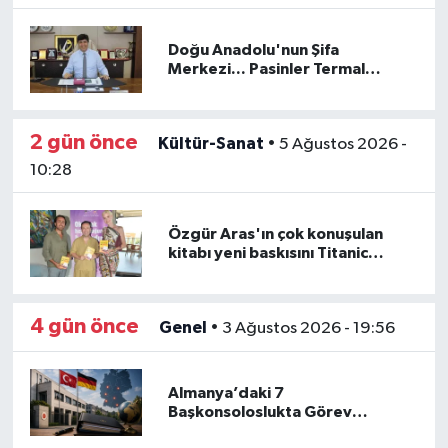
Yerel
Doğu Anadolu'nun Şifa
Merkezi... Pasinler Termal
Tesisleri yerli ve yabancı
turistleri ağırlıyor
2 gün önce
Kültür-Sanat
•
5 Ağustos 2026 -
10:28
Özgür Aras'ın çok konuşulan
kitabı yeni baskısını Titanic
Luxury Collection Bodrum'da
kutladı
4 gün önce
Genel
•
3 Ağustos 2026 - 19:56
Almanya’daki 7
Başkonsoloslukta Görev
Değişimi