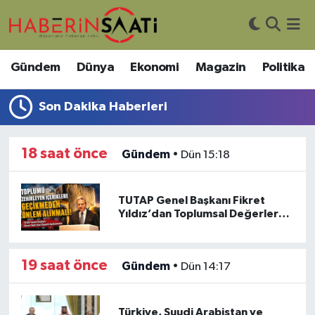
Asayiş
Nöbetçi Eczaneler
Gündem
Dünya
Ekonomi
Magazin
Politika
Bilim ve Teknoloji
Hava Durumu
Son Dakika Haberleri
Çevre
Trafik Durumu
18 saat önce
Gündem
•
Dün 15:18
DIŞ HABER
Süper Lig Puan Durumu ve Fikstür
Dünya
Tüm Manşetler
TUTAP Genel Başkanı Fikret
Yıldız’dan Toplumsal Değerler
İçin Acil Çağrı
Eğitim
Son Dakika Haberleri
19 saat önce
Gündem
•
Dün 14:17
Ekonomi
Haber Arşivi
Genel
Türkiye, Suudi Arabistan ve