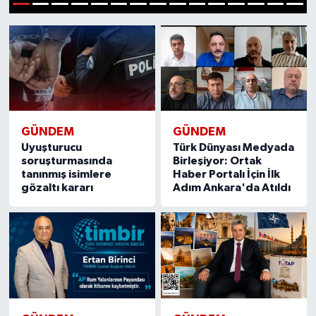
1
2
3
4
5
6
7
8
9
10
11
12
13
14
15
Gündem
Haberde İnsan
Kültür-Sanat
GÜNDEM
GÜNDEM
Magazin
Uyuşturucu
Türk Dünyası Medyada
soruşturmasında
Birleşiyor: Ortak
Podcast
tanınmış isimlere
Haber Portalı İçin İlk
gözaltı kararı
Adım Ankara'da Atıldı
Politika
Sağlık
Siyaset
Spor