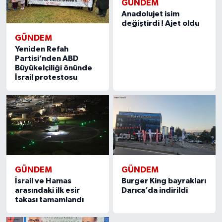
GÜNDEM
Anadolujet isim
değiştirdi ! Ajet oldu
GÜNDEM
Yeniden Refah
Partisi’nden ABD
Büyükelçiliği önünde
İsrail protestosu
GÜNDEM
GÜNDEM
İsrail ve Hamas
Burger King bayrakları
arasındaki ilk esir
Darıca’da indirildi
takası tamamlandı