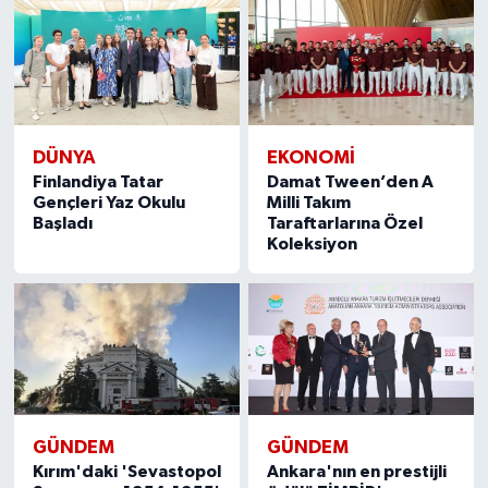
DÜNYA
EKONOMI
Finlandiya Tatar
Damat Tween’den A
Gençleri Yaz Okulu
Milli Takım
Başladı
Taraftarlarına Özel
Koleksiyon
GÜNDEM
GÜNDEM
Kırım'daki 'Sevastopol
Ankara'nın en prestijli