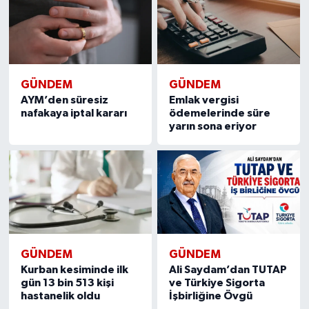
GÜNDEM
GÜNDEM
AYM’den süresiz
Emlak vergisi
nafakaya iptal kararı
ödemelerinde süre
yarın sona eriyor
GÜNDEM
GÜNDEM
Kurban kesiminde ilk
Ali Saydam’dan TUTAP
gün 13 bin 513 kişi
ve Türkiye Sigorta
hastanelik oldu
İşbirliğine Övgü