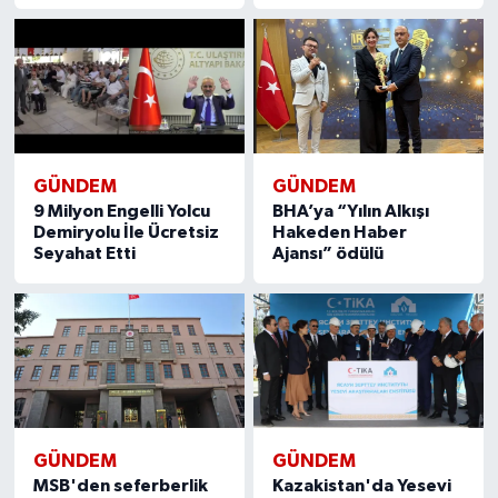
GÜNDEM
GÜNDEM
9 Milyon Engelli Yolcu
BHA’ya “Yılın Alkışı
Demiryolu İle Ücretsiz
Hakeden Haber
Seyahat Etti
Ajansı” ödülü
GÜNDEM
GÜNDEM
MSB'den seferberlik
Kazakistan'da Yesevi