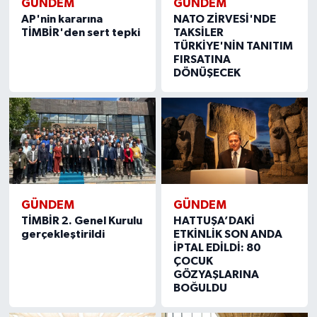
GÜNDEM
GÜNDEM
AP'nin kararına
NATO ZİRVESİ'NDE
TİMBİR'den sert tepki
TAKSİLER
Yerel
TÜRKİYE'NİN TANITIM
FIRSATINA
DÖNÜŞECEK
GÜNDEM
GÜNDEM
TİMBİR 2. Genel Kurulu
HATTUŞA’DAKİ
gerçekleştirildi
ETKİNLİK SON ANDA
İPTAL EDİLDİ: 80
ÇOCUK
GÖZYAŞLARINA
BOĞULDU