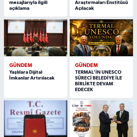
mesajlarıyla ilgili
Araştırmaları Enstitüsü
açıklama
Açılacak
GÜNDEM
GÜNDEM
Yaşlılara Dijital
TERMAL’İN UNESCO
İmkanlar Artırılacak
SÜRECİ BELEDİYE İLE
BİRLİKTE DEVAM
EDECEK