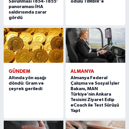
Savunması 1854-1855'
ödülü TİMBİR'e
panoraması İHA
saldırısında zarar
gördü
GÜNDEM
ALMANYA
Altında yön aşağı
Almanya Federal
döndü: Gram ve
Çalışma ve Sosyal İşler
çeyrek geriledi
Bakanı, MAN
Türkiye’nin Ankara
Tesisini Ziyaret Edip
eCoach ile Test Sürüşü
Yapt