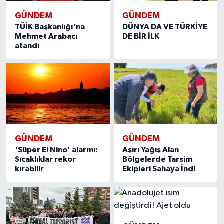
GÜNDEM
GÜNDEM
TÜİK Başkanlığı'na
DÜNYA DA VE TÜRKİYE
Mehmet Arabacı
DE BİR İLK
atandı
GÜNDEM
GÜNDEM
'Süper El Nino' alarmı:
Aşırı Yağış Alan
Sıcaklıklar rekor
Bölgelerde Tarsim
kırabilir
Ekipleri Sahaya İndi