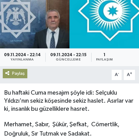
Gündem
Haberde İnsan
Kültür-Sanat
09.11.2024 - 22:14
09.11.2024 - 22:15
1
Magazin
YAYINLANMA
GÜNCELLEME
PAYLAŞIM
Paylaş
-
+
Podcast
A
A
Politika
Bu haftaki Cuma mesajım şöyle idi: Selçuklu
Yıldızı'nın sekiz köşesinde sekiz haslet. Asırlar var
Sağlık
ki, insanlık bu güzelliklere hasret.
Siyaset
Merhamet, Sabır, Şükür, Şefkat, Cömertlik,
Doğruluk, Sır Tutmak ve Sadakat.
Spor