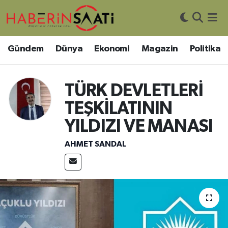
Asayiş
Nöbetçi Eczaneler
Gündem
Dünya
Ekonomi
Magazin
Politika
Bilim ve Teknoloji
Hava Durumu
TÜRK DEVLETLERİ
Çevre
Trafik Durumu
TEŞKİLATININ
DIŞ HABER
Süper Lig Puan Durumu ve Fikstür
YILDIZI VE MANASI
Dünya
Tüm Manşetler
AHMET SANDAL
Eğitim
Son Dakika Haberleri
Ekonomi
Haber Arşivi
Genel