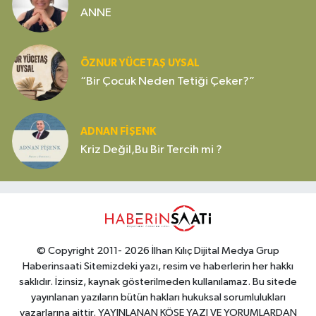
ANNE
ÖZNUR YÜCETAŞ UYSAL
“Bir Çocuk Neden Tetiği Çeker?”
ADNAN FİŞENK
Kriz Değil,Bu Bir Tercih mi ?
© Copyright 2011- 2026 İlhan Kılıç Dijital Medya Grup
Haberinsaati Sitemizdeki yazı, resim ve haberlerin her hakkı
saklıdır. İzinsiz, kaynak gösterilmeden kullanılamaz. Bu sitede
yayınlanan yazıların bütün hakları hukuksal sorumlulukları
yazarlarına aittir. YAYINLANAN KÖŞE YAZI VE YORUMLARDAN