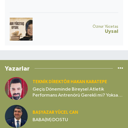
Öznur Yücetaş
Uysal
Yazarlar
TEKNIK DIREKTÖR HAKAN KARATEPE
Geçiş Döneminde Bireysel Atletik
Performans Antrenörü Gerekli mi? Yoksa
Gereksiz Bir Lüks mü?
BAŞYAZAR YÜCEL CAN
BABA(M) DOSTU