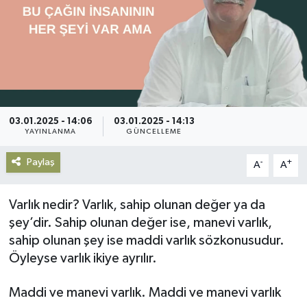
Gündem
Haberde İnsan
Kültür-Sanat
03.01.2025 - 14:06
03.01.2025 - 14:13
Magazin
YAYINLANMA
GÜNCELLEME
Paylaş
-
+
Podcast
A
A
Politika
Varlık nedir? Varlık, sahip olunan değer ya da
şey’dir. Sahip olunan değer ise, manevi varlık,
Sağlık
sahip olunan şey ise maddi varlık sözkonusudur.
Öyleyse varlık ikiye ayrılır.
Siyaset
Maddi ve manevi varlık. Maddi ve manevi varlık
Spor