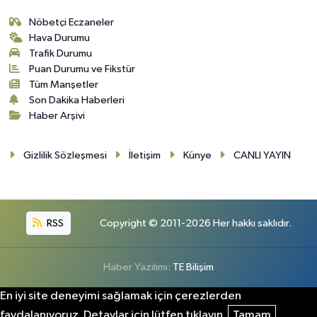
Nöbetçi Eczaneler
Hava Durumu
Trafik Durumu
Puan Durumu ve Fikstür
Tüm Manşetler
Son Dakika Haberleri
Haber Arşivi
Gizlilik Sözleşmesi
İletişim
Künye
CANLI YAYIN
RSS
Copyright © 2011-2026 Her hakkı saklıdır.
Haber Yazılımı:
TE Bilişim
En iyi site deneyimi sağlamak için çerezlerden
faydalanıyoruz. Detaylar için lütfen tıklayın.
Tamam