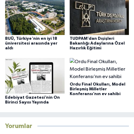
BUÜ, Türkiye'nin en iyi 18
TUDPAM’dan Dışişleri
üniversitesi arasında yer
Bakanlığı Adaylarına Özel
aldı
Hazırlık Eğitimi
Ordu Final Okulları, Model
Birleşmiş Milletler
Konferansı’nın ev sahibi
Edebiyat Gazetesi’nin On
Birinci Sayısı Yayında
Yorumlar