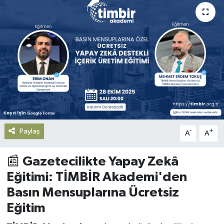
Gündem
Haberde İnsan
Kültür-Sanat
Magazin
Podcast
Paylaş
-
+
A
A
Politika
📰
Gazetecilikte Yapay Zekâ
Sağlık
Eğitimi: TİMBİR Akademi'den
Basın Mensuplarına Ücretsiz
Siyaset
Eğitim
Spor