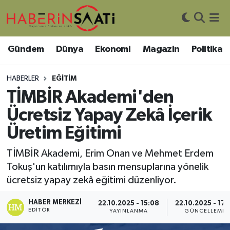
Asayiş
Nöbetçi Eczaneler
Gündem
Dünya
Ekonomi
Magazin
Politika
Bilim ve Teknoloji
Hava Durumu
HABERLER
EĞITIM
Çevre
Trafik Durumu
TİMBİR Akademi'den
Ücretsiz Yapay Zekâ İçerik
DIŞ HABER
Süper Lig Puan Durumu ve Fikstür
Üretim Eğitimi
Dünya
Tüm Manşetler
TİMBİR Akademi, Erim Onan ve Mehmet Erdem
Tokuş'un katılımıyla basın mensuplarına yönelik
Eğitim
Son Dakika Haberleri
ücretsiz yapay zekâ eğitimi düzenliyor.
Ekonomi
Haber Arşivi
HABER MERKEZI
22.10.2025 - 15:08
22.10.2025 - 17:
EDITÖR
YAYINLANMA
GÜNCELLEME
Genel