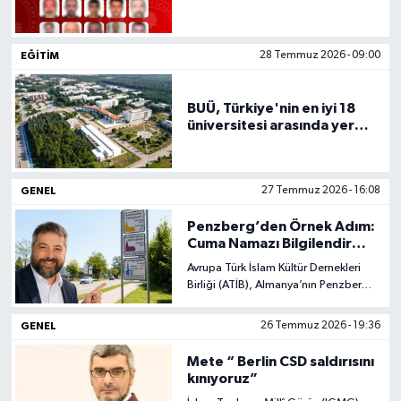
EĞITIM
28 Temmuz 2026 - 09:00
BUÜ, Türkiye'nin en iyi 18
üniversitesi arasında yer
aldı
GENEL
27 Temmuz 2026 - 16:08
Penzberg’den Örnek Adım:
Cuma Namazı Bilgilendirme
Levhasına ATİB’den Takdir
Avrupa Türk İslam Kültür Dernekleri
Birliği (ATİB), Almanya’nın Penzberg
kentinde şehir girişine yerleştirilen ve
Müslüman cemaatin Cuma namazı
GENEL
26 Temmuz 2026 - 19:36
saatlerini gösteren bilgilendirme
levhası nedeniyle Penzberg Belediye
Mete “ Berlin CSD saldırısını
Başkanı Thomas Kopf’a teşekkür
kınıyoruz”
mektubu gönderdi.