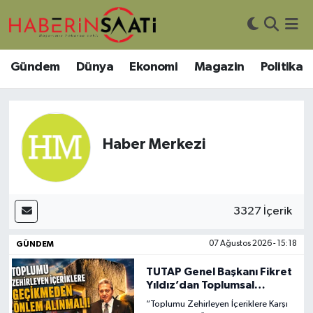
Asayiş
Nöbetçi Eczaneler
Gündem
Dünya
Ekonomi
Magazin
Politika
Bilim ve Teknoloji
Hava Durumu
Çevre
Trafik Durumu
Haber Merkezi
DIŞ HABER
Süper Lig Puan Durumu ve Fikstür
Dünya
Tüm Manşetler
3327 İçerik
Eğitim
Son Dakika Haberleri
GÜNDEM
07 Ağustos 2026 - 15:18
Ekonomi
Haber Arşivi
TUTAP Genel Başkanı Fikret
Yıldız’dan Toplumsal
Değerler İçin Acil Çağrı
Genel
“Toplumu Zehirleyen İçeriklere Karşı