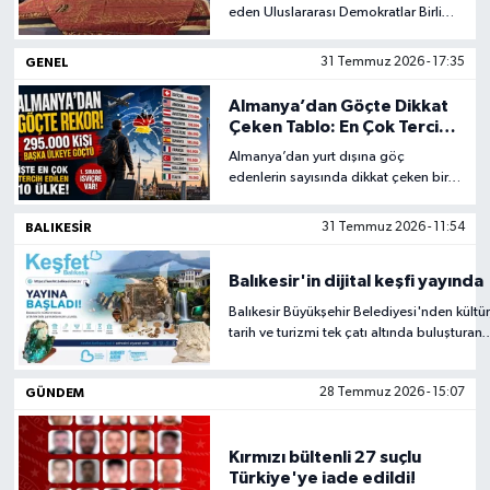
eden Uluslararası Demokratlar Birliği
(UID) Köln Bölge Başkanı Hüseyin
Yerel
Garaçoğlu, düzenlenen cenaze
GENEL
31 Temmuz 2026 - 17:35
merasiminin ardından son
yolculuğuna uğurlandı.
Almanya’dan Göçte Dikkat
Çeken Tablo: En Çok Tercih
Edilen Ülkeler Açıklandı
Almanya’dan yurt dışına göç
edenlerin sayısında dikkat çeken bir
artış yaşandı. Paylaşılan istatistiklere
göre, son yıllarda Almanya’dan başka
BALIKESIR
31 Temmuz 2026 - 11:54
ülkelere taşınanların sayısı rekor
seviyeye ulaştı.
Balıkesir'in dijital keşfi yayında
Balıkesir Büyükşehir Belediyesi'nden kültür
tarih ve turizmi tek çatı altında buluşturan
dijital
platform https://kesfet.balikesir.bel.tr yay
GÜNDEM
28 Temmuz 2026 - 15:07
girdi.
Kırmızı bültenli 27 suçlu
Türkiye'ye iade edildi!