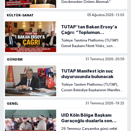
Gecikmeden Önlem Alınmalı”
Gündem
KÜLTÜR-SANAT
05 Ağustos 2026 - 13:03
Haberde İnsan
TUTAP’tan Bakan Ersoy’a
Çağrı: “Toplumun
Hassasiyetlerine Daha
Kültür-Sanat
Türkiye Tanıtma Platformu (TUTAP)
Güçlü Sahip Çıkılmalı”
Genel Başkanı Fikret Yıldız, son
dönemde milli ve manevi değerlere
Magazin
zarar verdiğini savunduğu bazı
GÜNDEM
31 Temmuz 2026 - 20:56
kültürel etkinlikler ve müzikal
faaliyetlere ilişkin değerlendirmelerde
Podcast
TUTAP Manifest için suç
bulunarak, Kültür ve Turizm Bakanı
duyurusunda bulunacak
Mehmet Nuri Ersoy’a çağrıda
Politika
Türkiye Tanıtım Platformu (TUTAP),
bulundu.
Çorum Belediye Başkanının Manifest
grubuna ilişkin aldığı karara ile ilgili
Sağlık
tartışmalara ilişkin açıklama yaptı.
GENEL
31 Temmuz 2026 - 19:25
Siyaset
UID Köln Bölge Başkanı
Garaçoğlu dualarla son
yolculuğuna uğurlandı
29 Temmuz Çarşamba günü vefat
Spor