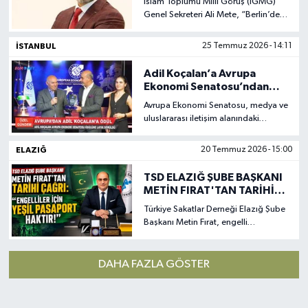
İslam Toplumu Millî Görüş (IGMG)
Genel Sekreteri Ali Mete, “Berlin’de
CSD etkinliğinde düzenlenen ölümcül
saldırıyı kınıyor, saldırıdan etkilenlere
İSTANBUL
25 Temmuz 2026 - 14:11
geçmiş olsun dileklerimizi iletiyoruz”
diye açıklamada bulundu.
Adil Koçalan’a Avrupa
Ekonomi Senatosu’ndan
Uluslararası Başarı Ödülü
Avrupa Ekonomi Senatosu, medya ve
uluslararası iletişim alanındaki
katkıları nedeniyle İstanbul Medya
Grubu Yönetim Kurulu Başkanı Adil
ELAZIĞ
20 Temmuz 2026 - 15:00
Koçalan’ı Uluslararası Başarı
Ödülü’ne layık gördü.
TSD ELAZIĞ ŞUBE BAŞKANI
METİN FIRAT'TAN TARİHİ
ÇAĞRI: “ENGELLİLER İÇİN
Türkiye Sakatlar Derneği Elazığ Şube
YEŞİL PASAPORT HAKTIR!”
Başkanı Metin Fırat, engelli
vatandaşların en temel haklarından
biri olan seyahat özgürlüğünün
önündeki engellerin kaldırılması için
DAHA FAZLA GÖSTER
kritik bir çağrıda bulundu.