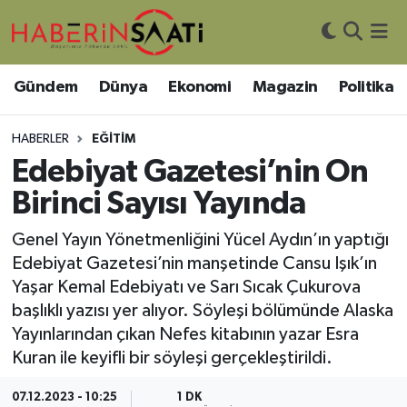
Asayiş
Nöbetçi Eczaneler
Gündem
Dünya
Ekonomi
Magazin
Politika
Bilim ve Teknoloji
Hava Durumu
HABERLER
EĞITIM
Çevre
Trafik Durumu
Edebiyat Gazetesi’nin On
Birinci Sayısı Yayında
DIŞ HABER
Süper Lig Puan Durumu ve Fikstür
Genel Yayın Yönetmenliğini Yücel Aydın’ın yaptığı
Dünya
Tüm Manşetler
Edebiyat Gazetesi’nin manşetinde Cansu Işık’ın
Yaşar Kemal Edebiyatı ve Sarı Sıcak Çukurova
Eğitim
Son Dakika Haberleri
başlıklı yazısı yer alıyor. Söyleşi bölümünde Alaska
Yayınlarından çıkan Nefes kitabının yazar Esra
Ekonomi
Haber Arşivi
Kuran ile keyifli bir söyleşi gerçekleştirildi.
Genel
07.12.2023 - 10:25
1 DK