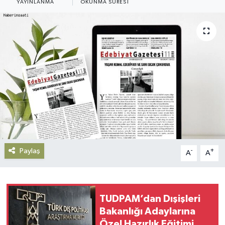
YAYINLANMA
OKUNMA SÜRESI
Gündem
Haberde İnsan
Kültür-Sanat
Magazin
Podcast
Politika
Paylaş
-
+
A
A
Sağlık
Siyaset
TUDPAM’dan Dışişleri
Bakanlığı Adaylarına
Spor
Özel Hazırlık Eğitimi