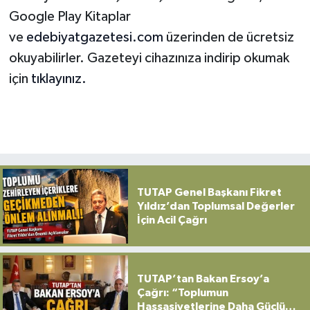
Google Play Kitaplar
ve
edebiyatgazetesi.com
üzerinden de ücretsiz
okuyabilirler. Gazeteyi cihazınıza indirip okumak
için
tıklayınız.
TUTAP Genel Başkanı Fikret
Yıldız’dan Toplumsal Değerler
İçin Acil Çağrı
TUTAP’tan Bakan Ersoy’a
Çağrı: “Toplumun
Hassasiyetlerine Daha Güçlü