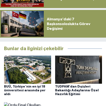
Sahip Çıkılmalı”
Almanya’daki 7
Başkonsoloslukta Görev
Değişimi
Bunlar da ilginizi çekebilir
BUÜ, Türkiye'nin en iyi 18
TUDPAM’dan Dışişleri
üniversitesi arasında yer
Bakanlığı Adaylarına Özel
aldı
Hazırlık Eğitimi