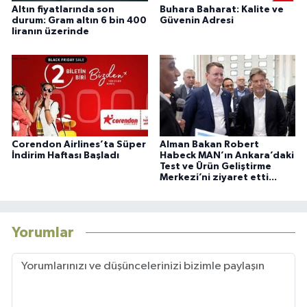
Altın fiyatlarında son
Buhara Baharat: Kalite ve
durum: Gram altın 6 bin 400
Güvenin Adresi
liranın üzerinde
Corendon Airlines’ta Süper
Alman Bakan Robert
İndirim Haftası Başladı
Habeck MAN’ın Ankara’daki
Test ve Ürün Geliştirme
Merkezi’ni ziyaret etti...
Yorumlar