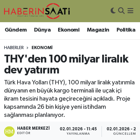
Asayiş
Nöbetçi Eczaneler
Gündem
Dünya
Ekonomi
Magazin
Politika
Bilim ve Teknoloji
Hava Durumu
HABERLER
EKONOMI
Çevre
Trafik Durumu
THY'den 100 milyar liralık
dev yatırım
DIŞ HABER
Süper Lig Puan Durumu ve Fikstür
Türk Hava Yolları (THY), 100 milyar liralık yatırımla
Dünya
Tüm Manşetler
dünyanın en büyük kargo terminali ile uçak içi
ikram tesisini hayata geçireceğini açıkladı. Proje
Eğitim
Son Dakika Haberleri
kapsamında 26 bin kişiye yeni istihdam
sağlanması planlanıyor.
Ekonomi
Haber Arşivi
HABER MERKEZI
02.01.2026 - 11:45
02.01.2026 - 23
EDITÖR
YAYINLANMA
GÜNCELLEME
Genel