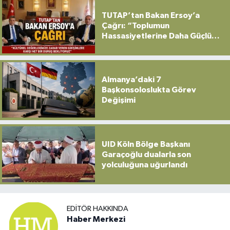
TUTAP’tan Bakan Ersoy’a
Çağrı: “Toplumun
Hassasiyetlerine Daha Güçlü
Sahip Çıkılmalı”
Almanya’daki 7
Başkonsoloslukta Görev
Değişimi
UID Köln Bölge Başkanı
Garaçoğlu dualarla son
yolculuğuna uğurlandı
EDITÖR HAKKINDA
Haber Merkezi