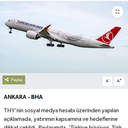
Gündem
Haberde İnsan
Kültür-Sanat
Magazin
Podcast
Paylaş
-
+
A
A
Politika
ANKARA -
BHA
Sağlık
THY'nin sosyal medya hesabı üzerinden yapılan
Siyaset
açıklamada, yatırımın kapsamına ve hedeflerine
Spor
dikkat çekildi. Paylaşımda, 'Türkiye büyüyor, Türk