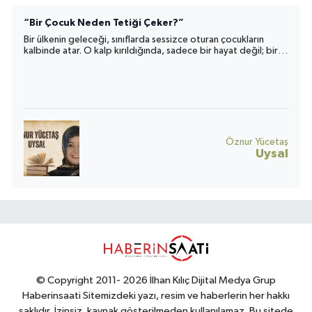
“Bir Çocuk Neden Tetiği Çeker?”
Bir ülkenin geleceği, sınıflarda sessizce oturan çocukların
kalbinde atar. O kalp kırıldığında, sadece bir hayat değil; bir
toplumun umudu da yara alır.
Öznur Yücetaş
Uysal
© Copyright 2011- 2026 İlhan Kılıç Dijital Medya Grup
Haberinsaati Sitemizdeki yazı, resim ve haberlerin her hakkı
saklıdır. İzinsiz, kaynak gösterilmeden kullanılamaz. Bu sitede