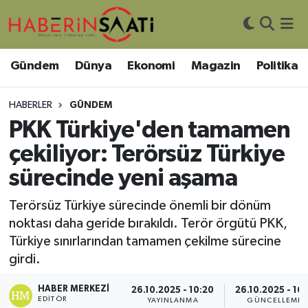
Asayiş
Nöbetçi Eczaneler
Gündem
Dünya
Ekonomi
Magazin
Politika
Bilim ve Teknoloji
Hava Durumu
HABERLER
GÜNDEM
Çevre
Trafik Durumu
PKK Türkiye'den tamamen
çekiliyor: Terörsüz Türkiye
DIŞ HABER
Süper Lig Puan Durumu ve Fikstür
sürecinde yeni aşama
Dünya
Tüm Manşetler
Terörsüz Türkiye sürecinde önemli bir dönüm
noktası daha geride bırakıldı. Terör örgütü PKK,
Eğitim
Son Dakika Haberleri
Türkiye sınırlarından tamamen çekilme sürecine
girdi.
Ekonomi
Haber Arşivi
HABER MERKEZI
26.10.2025 - 10:20
26.10.2025 - 16:
Genel
EDITÖR
YAYINLANMA
GÜNCELLEME