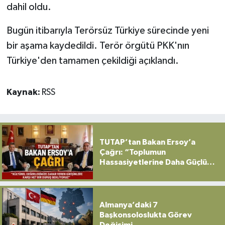
dahil oldu.
Bugün itibarıyla Terörsüz Türkiye sürecinde yeni
bir aşama kaydedildi. Terör örgütü PKK'nın
Türkiye'den tamamen çekildiği açıklandı.
Kaynak:
RSS
TUTAP’tan Bakan Ersoy’a
Çağrı: “Toplumun
Hassasiyetlerine Daha Güçlü
Sahip Çıkılmalı”
Almanya’daki 7
Başkonsoloslukta Görev