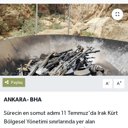
Gündem
Haberde İnsan
Kültür-Sanat
Magazin
Podcast
Paylaş
Politika
-
+
A
A
Sağlık
ANKARA-
BHA
Siyaset
Sürecin en somut adımı 11 Temmuz'da Irak Kürt
Bölgesel Yönetimi sınırlarında yer alan
Spor