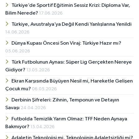
Türkiye’de Sportif Eğitimin Sessiz Krizi: Diploma Var,
Bilim Nerede?
17.06.2026
Türkiye, Avustralya’ya Değil Kendi Yanlışlarına Yenildi
14.06.2026
Dünya Kupası Öncesi Son Viraj: Türkiye Hazır mı?
05.06.2026
Türk Futbolunun Aynası: Süper Lig Gerçekten Nereye
Gidiyor?
13.05.2026
Ekran Karşısında Büyüyen Nesil mi, Hareketle Gelişen
Çocuk mu?
06.05.2026
Derbinin Şifreleri: Zihnin, Temponun ve Detayın
Savaşı
24.04.2026
Futbolda Temizlik Yarım Olmaz: TFF Neden Aynaya
Bakmıyor?
15.04.2026
Adaletin Teknolojisi mi, Teknolojinin Adaletsizliği mi?