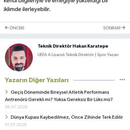
kendi bilgileriyle ve emeğiyle yükseldiği bir
iklimde ilerleyebilir.
ÖNCEKI
SONRAKI
Teknik Direktör Hakan Karatepe
UEFA A Lisanslı Teknik Direktör | Spor Yazarı
Yazarın Diğer Yazıları
Geçiş Döneminde Bireysel Atletik Performans
Antrenörü Gerekli mi? Yoksa Gereksiz Bir Lüks mü?
06.07.2026
Dünya Kupası Kaybedilmez, Önce Zihinde Terk Edilir
01.07.2026