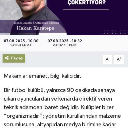
Gündem
Haberde İnsan
Kültür-Sanat
07.08.2025 - 10:30
07.08.2025 - 10:32
YAYINLANMA
GÜNCELLEME
Magazin
Paylaş
-
+
A
A
Podcast
Makamlar emanet, bilgi kalıcıdır.
Politika
Bir futbol kulübü, yalnızca 90 dakikada sahaya
Sağlık
çıkan oyunculardan ve kenarda direktif veren
teknik adamdan ibaret değildir. Kulüpler birer
Siyaset
“organizmadır”; yönetim kurullarından malzeme
sorumlusuna, altyapıdan medya birimine kadar
Spor