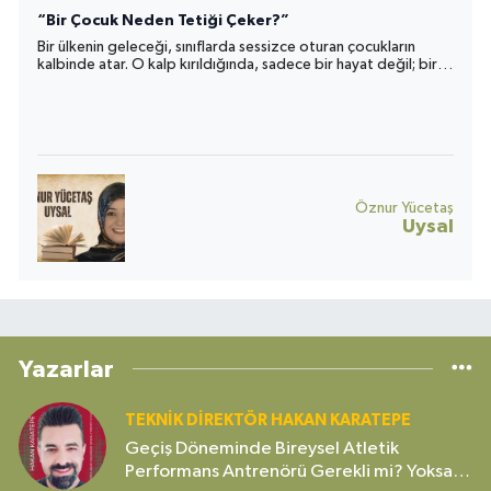
“Bir Çocuk Neden Tetiği Çeker?”
Bir ülkenin geleceği, sınıflarda sessizce oturan çocukların
kalbinde atar. O kalp kırıldığında, sadece bir hayat değil; bir
toplumun umudu da yara alır.
Öznur Yücetaş
Uysal
Yazarlar
TEKNIK DIREKTÖR HAKAN KARATEPE
Geçiş Döneminde Bireysel Atletik
Performans Antrenörü Gerekli mi? Yoksa