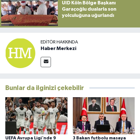
UID Köln Bölge Başkanı
Garaçoğlu dualarla son
yolculuğuna uğurlandı
EDITÖR HAKKINDA
Haber Merkezi
Bunlar da ilginizi çekebilir
UEFA Avrupa Ligi'nde 9
3 Bakan futbolu masaya