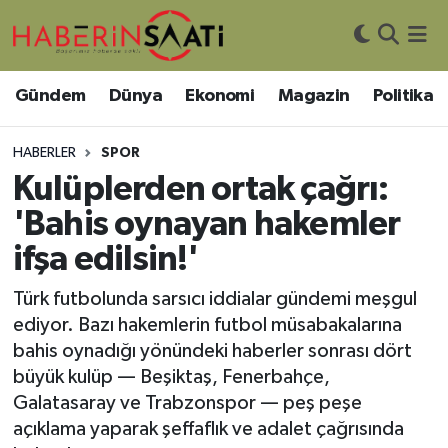
Asayiş
Nöbetçi Eczaneler
Gündem
Dünya
Ekonomi
Magazin
Politika
Bilim ve Teknoloji
Hava Durumu
HABERLER
SPOR
Çevre
Trafik Durumu
Kulüplerden ortak çağrı:
'Bahis oynayan hakemler
DIŞ HABER
Süper Lig Puan Durumu ve Fikstür
ifşa edilsin!'
Dünya
Tüm Manşetler
Türk futbolunda sarsıcı iddialar gündemi meşgul
ediyor. Bazı hakemlerin futbol müsabakalarına
Eğitim
Son Dakika Haberleri
bahis oynadığı yönündeki haberler sonrası dört
büyük kulüp — Beşiktaş, Fenerbahçe,
Ekonomi
Haber Arşivi
Galatasaray ve Trabzonspor — peş peşe
açıklama yaparak şeffaflık ve adalet çağrısında
Genel