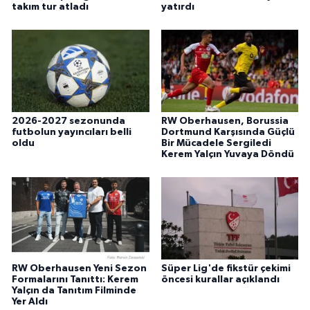
takım tur atladı
yatırdı
2026-2027 sezonunda
RW Oberhausen, Borussia
futbolun yayıncıları belli
Dortmund Karşısında Güçlü
oldu
Bir Mücadele Sergiledi
Kerem Yalçın Yuvaya Döndü
RW Oberhausen Yeni Sezon
Süper Lig'de fikstür çekimi
Formalarını Tanıttı: Kerem
öncesi kurallar açıklandı
Yalçın da Tanıtım Filminde
Yer Aldı