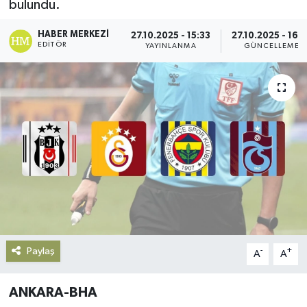
bulundu.
Gündem
HABER MERKEZI
27.10.2025 - 15:33
27.10.2025 - 16:1
EDITÖR
YAYINLANMA
GÜNCELLEME
Haberde İnsan
Kültür-Sanat
Magazin
Podcast
Politika
Sağlık
Paylaş
-
+
A
A
Siyaset
ANKARA-BHA
Spor