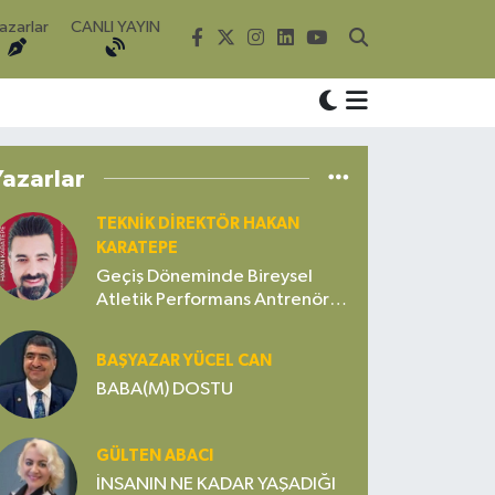
azarlar
CANLI YAYIN
Yazarlar
TEKNIK DIREKTÖR HAKAN
KARATEPE
Geçiş Döneminde Bireysel
Atletik Performans Antrenörü
Gerekli mi? Yoksa Gereksiz Bir
Lüks mü?
BAŞYAZAR YÜCEL CAN
BABA(M) DOSTU
GÜLTEN ABACI
İNSANIN NE KADAR YAŞADIĞI