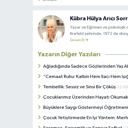
Kübra Hülya Arıcı Sor
Yazar ve Eğitmen ve psikolojik 
Krefeld şehrinde, 1972 de dünya
eğitimini yine aynı şehirde tama
Devam Et
Almanca bilirkişi diploması, pe
ofisini açtı. Şuan hala bu hiz
Yazarın Diğer Yazıları
yaşı yoktur diyerek son olarak D
şehrinde tamamladı. Bunun yanı s
Ağladığında Sadece Gözlerinden Yaş Akm
bölge eğitim başkanlıklarında g
“Cemaat Ruhu: Kalbin Hem İlacı Hem Işı
seminerleri vermektedir. Vermi
gayrımüslimlerin müslüman olmala
Tembellik: Sessiz ve Sinsi Bir Çöküş
22.0
adımlarını atmıştır. Almanya’da
Türkiye’de yayınlanan ilk kitabı
Çocuklarımız Üzerinden Hayatı Okuma
Uluslararası Eğitim ve Yazarlar 
Büyüklere Saygı Göstermeyi Öğretmen
Çocuk Yetiştirmede En İyi Yöntem: Merh