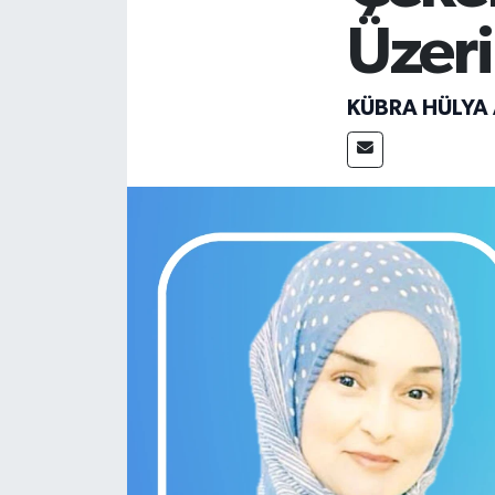
Üzeri
Gündem
Haberde İnsan
KÜBRA HÜLYA 
Kültür-Sanat
Magazin
Podcast
Politika
Sağlık
Siyaset
Spor