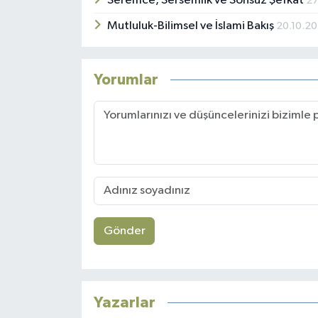
Seremce, Sersemlik ve Sonsuz Şefkat
27
Mutluluk-Bilimsel ve İslami Bakış
20.10.2
Yorumlar
Gönder
Yazarlar