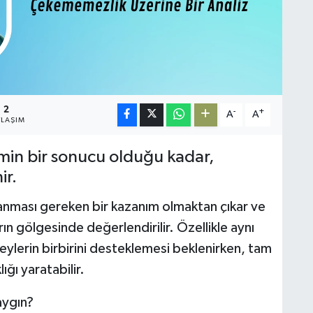
2
-
+
A
A
YLAŞIM
zmin bir sonucu olduğu kadar,
ir.
lanması gereken bir kazanım olmaktan çıkar ve
ın gölgesinde değerlendirilir. Özellikle aynı
ylerin birbirini desteklemesi beklenirken, tam
ığı yaratabilir.
aygın?