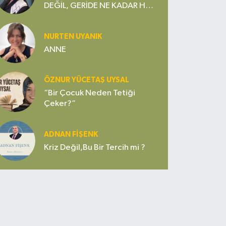
DEĞİL, GERİDE NE KADAR HOŞ
SEDA VE VEFA BIRAKTIĞI
ÖNEMLİDİR
NURTEN UYANIK
ANNE
ÖZNUR YÜCETAŞ UYSAL
“Bir Çocuk Neden Tetiği
Çeker?”
ADNAN FİŞENK
Kriz Değil,Bu Bir Tercih mi ?