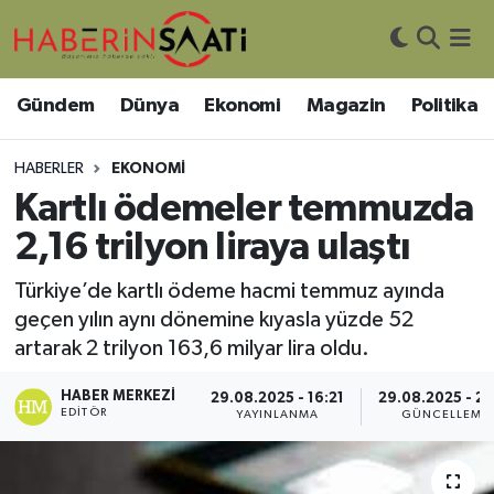
Asayiş
Nöbetçi Eczaneler
Gündem
Dünya
Ekonomi
Magazin
Politika
Bilim ve Teknoloji
Hava Durumu
HABERLER
EKONOMI
Çevre
Trafik Durumu
Kartlı ödemeler temmuzda
2,16 trilyon liraya ulaştı
DIŞ HABER
Süper Lig Puan Durumu ve Fikstür
Türkiye’de kartlı ödeme hacmi temmuz ayında
Dünya
Tüm Manşetler
geçen yılın aynı dönemine kıyasla yüzde 52
artarak 2 trilyon 163,6 milyar lira oldu.
Eğitim
Son Dakika Haberleri
HABER MERKEZI
29.08.2025 - 16:21
29.08.2025 - 23
EDITÖR
YAYINLANMA
GÜNCELLEME
Ekonomi
Haber Arşivi
Genel