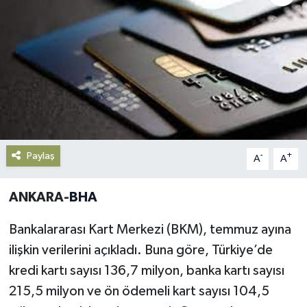
Gündem
Haberde İnsan
Kültür-Sanat
Magazin
Paylaş
-
+
A
A
Podcast
ANKARA-
BHA
Politika
Bankalararası Kart Merkezi (BKM), temmuz ayına
Sağlık
ilişkin verilerini açıkladı. Buna göre, Türkiye’de
Siyaset
kredi kartı sayısı 136,7 milyon, banka kartı sayısı
215,5 milyon ve ön ödemeli kart sayısı 104,5
Spor