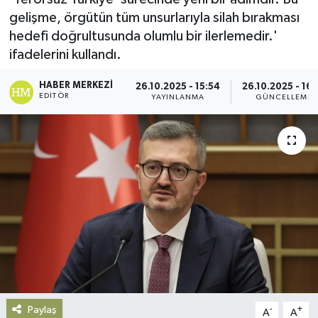
gelişme, örgütün tüm unsurlarıyla silah bırakması
Gündem
hedefi doğrultusunda olumlu bir ilerlemedir.'
ifadelerini kullandı.
Haberde İnsan
HABER MERKEZI
26.10.2025 - 15:54
26.10.2025 - 16:
Kültür-Sanat
EDITÖR
YAYINLANMA
GÜNCELLEME
Magazin
Podcast
Politika
Sağlık
Siyaset
Paylaş
-
+
A
A
Spor