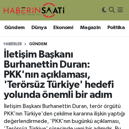
Asayiş
Nöbetçi Eczaneler
Gündem
Dünya
Ekonomi
Magazin
Politika
Bilim ve Teknoloji
Hava Durumu
HABERLER
GÜNDEM
Çevre
Trafik Durumu
İletişim Başkanı
Burhanettin Duran:
DIŞ HABER
Süper Lig Puan Durumu ve Fikstür
PKK'nın açıklaması,
Dünya
Tüm Manşetler
'Terörsüz Türkiye' hedefi
yolunda önemli bir adım
Eğitim
Son Dakika Haberleri
İletişim Başkanı Burhanettin Duran, terör örgütü
Ekonomi
Haber Arşivi
PKK'nın Türkiye'den çekilme kararına ilişkin yaptığı
değerlendirmede, 'PKK'nın bugünkü açıklaması,
Genel
'Terörsüz Türkiye' sürecinde yeni bir adımdır. Bu