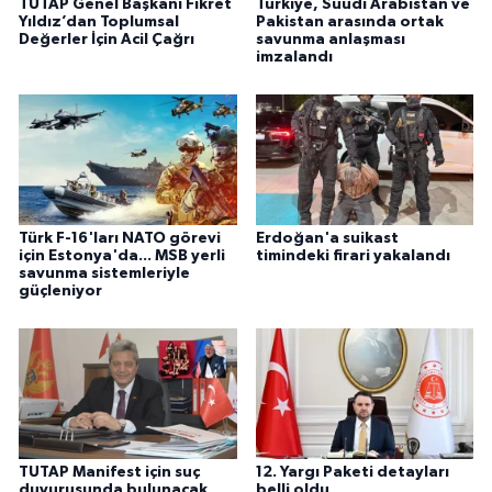
TUTAP Genel Başkanı Fikret
Türkiye, Suudi Arabistan ve
Yıldız’dan Toplumsal
Pakistan arasında ortak
Değerler İçin Acil Çağrı
savunma anlaşması
imzalandı
Türk F-16'ları NATO görevi
Erdoğan'a suikast
için Estonya'da... MSB yerli
timindeki firari yakalandı
savunma sistemleriyle
güçleniyor
TUTAP Manifest için suç
12. Yargı Paketi detayları
duyurusunda bulunacak
belli oldu