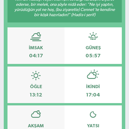
ederse, bir melek, ona şöyle nidâ eder: "Ne iyi yaptın,
yürüdüğün yol ne hoş, (bu ziyaretle) Cennet'te kendine
Gündem
bir köşk hazırladın!" (Hadis-i şerif)
Haberde İnsan
Kültür-Sanat
İMSAK
GÜNEŞ
Magazin
04:17
05:57
Podcast
Politika
ÖĞLE
İKINDI
13:12
17:04
Sağlık
Siyaset
AKŞAM
YATSI
Spor