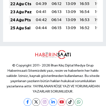
22 Ağu Cts
04:39
06:12
13:09
16:55
19:57
23 Ağu Paz
04:41
06:13
13:09
16:54
19:55
24 Ağu Pts
04:42
06:14
13:09
16:53
19:54
25 Ağu Sal
04:44
06:15
13:09
16:52
19:52
© Copyright 2011- 2026 İlhan Kılıç Dijital Medya Grup
Haberinsaati Sitemizdeki yazı, resim ve haberlerin her hakkı
saklıdır. İzinsiz, kaynak gösterilmeden kullanılamaz. Bu sitede
yayınlanan yazıların bütün hakları hukuksal sorumlulukları
yazarlarına aittir. YAYINLANAN KÖŞE YAZI VE YORUMLARDAN
YAZARLARI SORUMLUDUR.