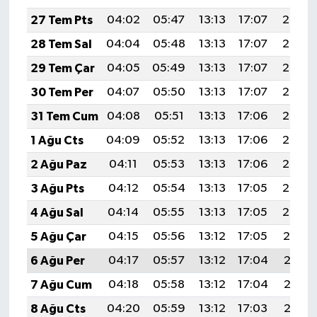
27 Tem Pts
04:02
05:47
13:13
17:07
20:29
28 Tem Sal
04:04
05:48
13:13
17:07
20:28
29 Tem Çar
04:05
05:49
13:13
17:07
20:27
30 Tem Per
04:07
05:50
13:13
17:07
20:26
31 Tem Cum
04:08
05:51
13:13
17:06
20:25
1 Ağu Cts
04:09
05:52
13:13
17:06
20:24
2 Ağu Paz
04:11
05:53
13:13
17:06
20:23
3 Ağu Pts
04:12
05:54
13:13
17:05
20:22
4 Ağu Sal
04:14
05:55
13:13
17:05
20:20
5 Ağu Çar
04:15
05:56
13:12
17:05
20:19
6 Ağu Per
04:17
05:57
13:12
17:04
20:18
7 Ağu Cum
04:18
05:58
13:12
17:04
20:17
8 Ağu Cts
04:20
05:59
13:12
17:03
20:16