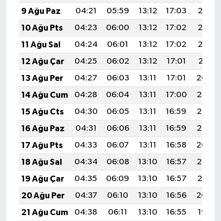
9 Ağu Paz
04:21
05:59
13:12
17:03
20:15
10 Ağu Pts
04:23
06:00
13:12
17:02
20:13
11 Ağu Sal
04:24
06:01
13:12
17:02
20:12
12 Ağu Çar
04:25
06:02
13:12
17:01
20:11
13 Ağu Per
04:27
06:03
13:11
17:01
20:09
14 Ağu Cum
04:28
06:04
13:11
17:00
20:08
15 Ağu Cts
04:30
06:05
13:11
16:59
20:07
16 Ağu Paz
04:31
06:06
13:11
16:59
20:05
17 Ağu Pts
04:33
06:07
13:11
16:58
20:04
18 Ağu Sal
04:34
06:08
13:10
16:57
20:03
19 Ağu Çar
04:35
06:09
13:10
16:57
20:01
20 Ağu Per
04:37
06:10
13:10
16:56
20:00
21 Ağu Cum
04:38
06:11
13:10
16:55
19:58