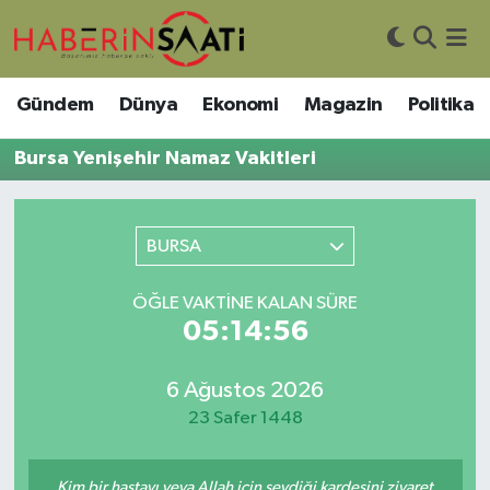
Asayiş
Nöbetçi Eczaneler
Gündem
Dünya
Ekonomi
Magazin
Politika
Bilim ve Teknoloji
Hava Durumu
Bursa Yenişehir Namaz Vakitleri
Çevre
Trafik Durumu
BURSA
DIŞ HABER
Süper Lig Puan Durumu ve Fikstür
ÖĞLE VAKTINE KALAN SÜRE
Dünya
Tüm Manşetler
05:14:56
Eğitim
Son Dakika Haberleri
6 Ağustos 2026
Ekonomi
Haber Arşivi
23 Safer 1448
Genel
Kim bir hastayı veya Allah için sevdiği kardeşini ziyaret