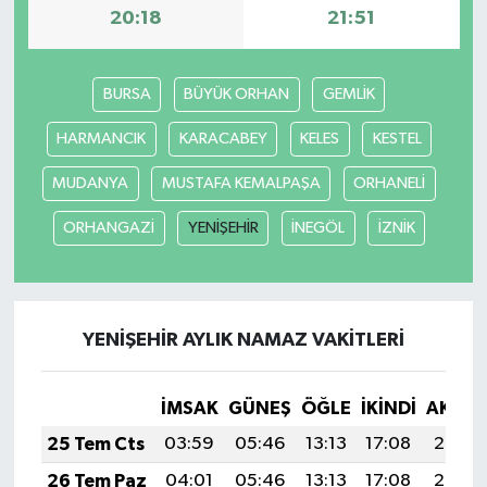
20:18
21:51
Yerel
BURSA
BÜYÜK ORHAN
GEMLİK
HARMANCIK
KARACABEY
KELES
KESTEL
MUDANYA
MUSTAFA KEMALPAŞA
ORHANELİ
ORHANGAZİ
YENİŞEHİR
İNEGÖL
İZNİK
YENİŞEHİR AYLIK NAMAZ VAKITLERI
İMSAK
GÜNEŞ
ÖĞLE
İKINDI
AKŞA
25 Tem Cts
03:59
05:46
13:13
17:08
20:30
26 Tem Paz
04:01
05:46
13:13
17:08
20:30