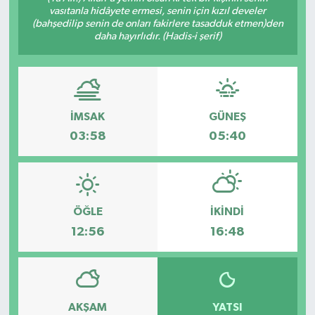
vasıtanla hidâyete ermesi, senin için kızıl develer
(bahşedilip senin de onları fakirlere tasadduk etmen)den
Gündem
daha hayırlıdır. (Hadis-i şerif)
Haberde İnsan
Kültür-Sanat
İMSAK
GÜNEŞ
Magazin
03:58
05:40
Podcast
Politika
ÖĞLE
İKINDI
12:56
16:48
Sağlık
Siyaset
AKŞAM
YATSI
Spor