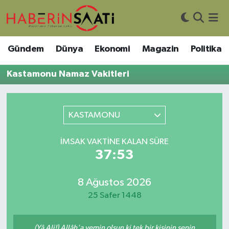
Asayiş
Nöbetçi Eczaneler
Gündem
Dünya
Ekonomi
Magazin
Politika
Bilim ve Teknoloji
Hava Durumu
Kastamonu Namaz Vakitleri
Çevre
Trafik Durumu
KASTAMONU
DIŞ HABER
Süper Lig Puan Durumu ve Fikstür
İMSAK VAKTINE KALAN SÜRE
Dünya
Tüm Manşetler
37:53
Eğitim
Son Dakika Haberleri
8 Ağustos 2026
Ekonomi
Haber Arşivi
25 Safer 1448
Genel
(Yâ Ali!) Allâh'a yemin olsun ki tek bir kişinin senin