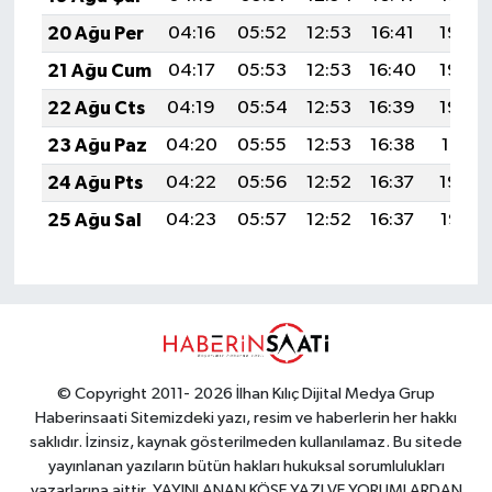
20 Ağu Per
04:16
05:52
12:53
16:41
19:45
21 Ağu Cum
04:17
05:53
12:53
16:40
19:44
22 Ağu Cts
04:19
05:54
12:53
16:39
19:42
23 Ağu Paz
04:20
05:55
12:53
16:38
19:41
24 Ağu Pts
04:22
05:56
12:52
16:37
19:39
25 Ağu Sal
04:23
05:57
12:52
16:37
19:38
© Copyright 2011- 2026 İlhan Kılıç Dijital Medya Grup
Haberinsaati Sitemizdeki yazı, resim ve haberlerin her hakkı
saklıdır. İzinsiz, kaynak gösterilmeden kullanılamaz. Bu sitede
yayınlanan yazıların bütün hakları hukuksal sorumlulukları
yazarlarına aittir. YAYINLANAN KÖŞE YAZI VE YORUMLARDAN