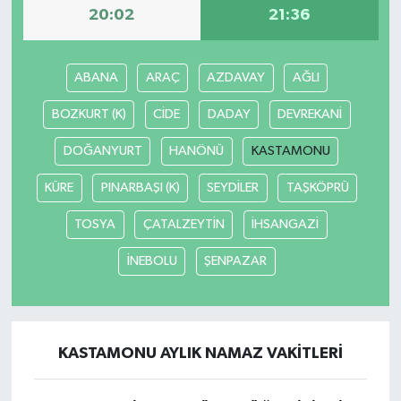
20:02
21:36
Yerel
ABANA
ARAÇ
AZDAVAY
AĞLI
BOZKURT (K)
CİDE
DADAY
DEVREKANİ
DOĞANYURT
HANÖNÜ
KASTAMONU
KÜRE
PINARBAŞI (K)
SEYDİLER
TAŞKÖPRÜ
TOSYA
ÇATALZEYTİN
İHSANGAZİ
İNEBOLU
ŞENPAZAR
KASTAMONU AYLIK NAMAZ VAKITLERI