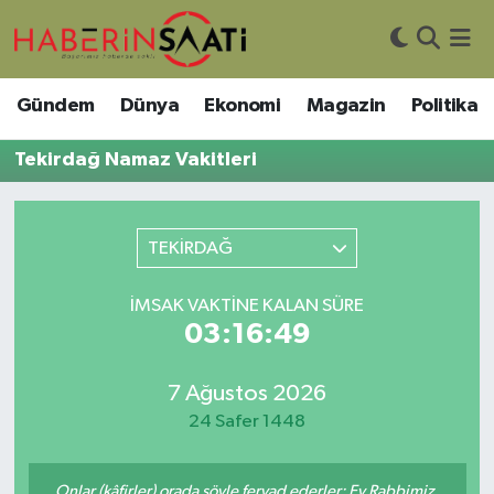
Asayiş
Nöbetçi Eczaneler
Gündem
Dünya
Ekonomi
Magazin
Politika
Bilim ve Teknoloji
Hava Durumu
Tekirdağ Namaz Vakitleri
Çevre
Trafik Durumu
TEKİRDAĞ
DIŞ HABER
Süper Lig Puan Durumu ve Fikstür
İMSAK VAKTINE KALAN SÜRE
Dünya
Tüm Manşetler
03:16:49
Eğitim
Son Dakika Haberleri
7 Ağustos 2026
Ekonomi
Haber Arşivi
24 Safer 1448
Genel
Onlar (kâfirler) orada şöyle feryad ederler: Ey Rabbimiz,