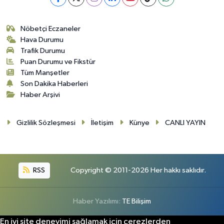
Nöbetçi Eczaneler
Hava Durumu
Trafik Durumu
Puan Durumu ve Fikstür
Tüm Manşetler
Son Dakika Haberleri
Haber Arşivi
Gizlilik Sözleşmesi
İletişim
Künye
CANLI YAYIN
RSS
Copyright © 2011-2026 Her hakkı saklıdır.
Haber Yazılımı:
TE Bilişim
En iyi site deneyimi sağlamak için çerezlerden