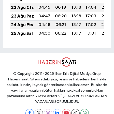
22 Ağu Cts
04:45
06:19
13:18
17:04
20:07
23 Ağu Paz
04:47
06:20
13:18
17:03
20:05
24 Ağu Pts
04:48
06:21
13:17
17:02
20:04
25 Ağu Sal
04:50
06:22
13:17
17:01
20:02
© Copyright 2011- 2026 İlhan Kılıç Dijital Medya Grup
Haberinsaati Sitemizdeki yazı, resim ve haberlerin her hakkı
saklıdır. İzinsiz, kaynak gösterilmeden kullanılamaz. Bu sitede
yayınlanan yazıların bütün hakları hukuksal sorumlulukları
yazarlarına aittir. YAYINLANAN KÖŞE YAZI VE YORUMLARDAN
YAZARLARI SORUMLUDUR.