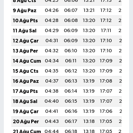
8 Ağu Cts
04:25
06:06
13:21
17:13
20:26
9 Ağu Paz
04:26
06:07
13:21
17:12
20:25
10 Ağu Pts
04:28
06:08
13:20
17:12
20:23
11 Ağu Sal
04:29
06:09
13:20
17:11
20:22
12 Ağu Çar
04:31
06:09
13:20
17:10
20:21
13 Ağu Per
04:32
06:10
13:20
17:10
20:19
14 Ağu Cum
04:34
06:11
13:20
17:09
20:18
15 Ağu Cts
04:35
06:12
13:20
17:09
20:17
16 Ağu Paz
04:37
06:13
13:19
17:08
20:15
17 Ağu Pts
04:38
06:14
13:19
17:07
20:14
18 Ağu Sal
04:40
06:15
13:19
17:07
20:12
19 Ağu Çar
04:41
06:16
13:19
17:06
20:11
20 Ağu Per
04:43
06:17
13:18
17:05
20:10
21 Ağu Cum
04:44
06:18
13:18
17:05
20:08