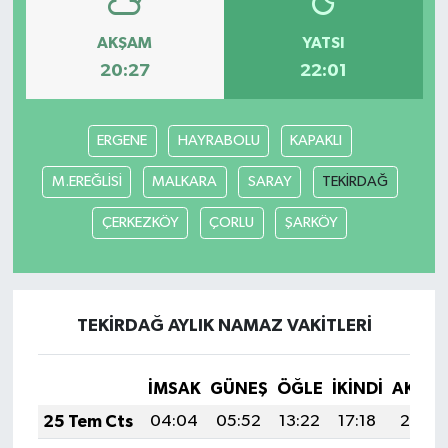
AKŞAM
YATSI
Yerel
20:27
22:01
ERGENE
HAYRABOLU
KAPAKLI
M.EREĞLİSİ
MALKARA
SARAY
TEKİRDAĞ
ÇERKEZKÖY
ÇORLU
ŞARKÖY
TEKİRDAĞ AYLIK NAMAZ VAKITLERI
İMSAK
GÜNEŞ
ÖĞLE
İKINDI
AKŞA
25 Tem Cts
04:04
05:52
13:22
17:18
20:41