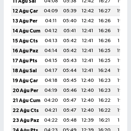
11 Ağu Sal
04:08
05:38
12:42
16:27
19:35
12 Ağu Çar
04:09
05:39
12:42
16:27
19:34
13 Ağu Per
04:11
05:40
12:42
16:26
19:33
14 Ağu Cum
04:12
05:41
12:41
16:26
19:32
15 Ağu Cts
04:13
05:42
12:41
16:26
19:31
16 Ağu Paz
04:14
05:42
12:41
16:25
19:30
17 Ağu Pts
04:15
05:43
12:41
16:25
19:28
18 Ağu Sal
04:17
05:44
12:41
16:24
19:27
19 Ağu Çar
04:18
05:45
12:40
16:23
19:26
20 Ağu Per
04:19
05:46
12:40
16:23
19:25
21 Ağu Cum
04:20
05:47
12:40
16:22
19:23
22 Ağu Cts
04:21
05:47
12:40
16:22
19:22
23 Ağu Paz
04:22
05:48
12:39
16:21
19:21
24 Ağu Pts
04:23
05:49
12:39
16:20
19:19