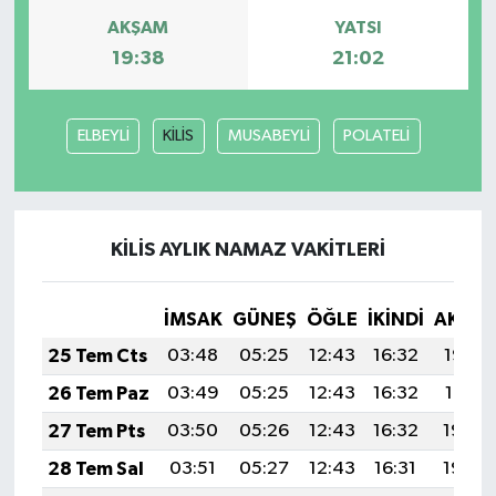
AKŞAM
YATSI
Yerel
19:38
21:02
ELBEYLİ
KİLİS
MUSABEYLİ
POLATELİ
KİLİS AYLIK NAMAZ VAKITLERI
İMSAK
GÜNEŞ
ÖĞLE
İKINDI
AKŞA
25 Tem Cts
03:48
05:25
12:43
16:32
19:52
26 Tem Paz
03:49
05:25
12:43
16:32
19:51
27 Tem Pts
03:50
05:26
12:43
16:32
19:50
28 Tem Sal
03:51
05:27
12:43
16:31
19:49