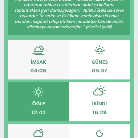
ederim ki ruhları cesetlerinde oldukça kullarını
saptırmaktan geri durmayacağım." Allâhü Teâlâ ise şöyle
Gündem
buyurdu: "İzzetim ve Celâlime yemin olsun ki onlar
benden mağfiret talep ettikleri müddetçe ben de onları
Haberde İnsan
affetmeye devam edeceğim." (Hadis-i şerif)
Kültür-Sanat
Magazin
İMSAK
GÜNEŞ
04:06
05:37
Podcast
Politika
ÖĞLE
İKINDI
Sağlık
12:42
16:28
Siyaset
Spor