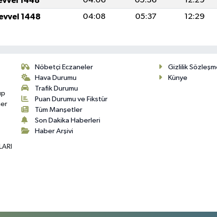
levvel 1448
04:06
05:36
12:29
levvel 1448
04:08
05:37
12:29
Nöbetçi Eczaneler
Gizlilik Sözleşm
Hava Durumu
Künye
Trafik Durumu
up
Puan Durumu ve Fikstür
her
Tüm Manşetler
Son Dakika Haberleri
Haber Arşivi
LARI