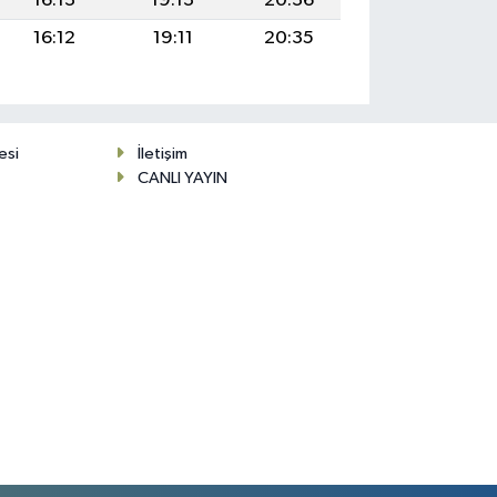
16:13
19:13
20:36
16:12
19:11
20:35
esi
İletişim
CANLI YAYIN