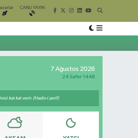
azarlar
CANLI YAYIN
7 Ağustos 2026
24 Safer 1448
i kat kat verir. (Hadis-i şerif)