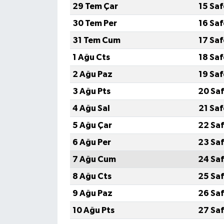
29 Tem Çar
15 Sa
Yerel
30 Tem Per
16 Sa
31 Tem Cum
17 Sa
1 Ağu Cts
18 Sa
2 Ağu Paz
19 Sa
3 Ağu Pts
20 Saf
4 Ağu Sal
21 Sa
5 Ağu Çar
22 Saf
6 Ağu Per
23 Saf
7 Ağu Cum
24 Saf
8 Ağu Cts
25 Saf
9 Ağu Paz
26 Saf
10 Ağu Pts
27 Saf