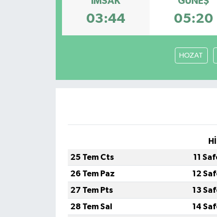
İMSAK
GÜNEŞ
03:44
05:20
Gündem
Haberde İnsan
HOZAT
Kültür-Sanat
Magazin
Podcast
Politika
Hİ
25 Tem Cts
11 Sa
Sağlık
26 Tem Paz
12 Sa
Siyaset
27 Tem Pts
13 Sa
28 Tem Sal
14 Sa
Spor