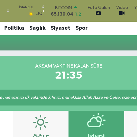
Foto Galeri
Video
Y
BITCOIN
°
30
65.130,04
1.2
DOLAR
47,7106
0.17
Politika
Sağlık
Siyaset
Spor
EURO
55,1652
0.27
STERLİN
64,4046
0.35
GRAM ALTIN
6618.49
2.12
AKŞAM VAKTINE KALAN SÜRE
BİST100
21:35
13.773
-19
 namazınızı ilk vaktinde kılınız, muhakkak Allah Azze ve Celle, size ecriniz