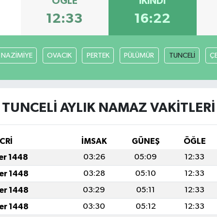
ÖĞLE
İKINDI
12:33
16:22
NAZİMİYE
OVACIK
PERTEK
PÜLÜMÜR
TUNCELİ
Ç
TUNCELİ AYLIK NAMAZ VAKITLERI
CRİ
İMSAK
GÜNEŞ
ÖĞLE
fer 1448
03:26
05:09
12:33
fer 1448
03:28
05:10
12:33
fer 1448
03:29
05:11
12:33
fer 1448
03:30
05:12
12:33