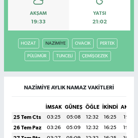
AKŞAM
YATSI
Yerel
19:33
21:02
HOZAT
NAZİMİYE
OVACIK
PERTEK
PÜLÜMÜR
TUNCELİ
ÇEMİŞGEZEK
NAZİMİYE AYLIK NAMAZ VAKITLERI
İMSAK
GÜNEŞ
ÖĞLE
İKINDI
AKŞA
25 Tem Cts
03:25
05:08
12:32
16:25
19:47
26 Tem Paz
03:26
05:09
12:32
16:25
19:46