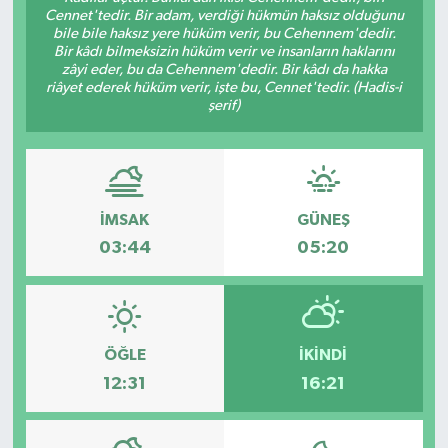
Cennet'tedir. Bir adam, verdiği hükmün haksız olduğunu
bile bile haksız yere hüküm verir, bu Cehennem'dedir.
Gündem
Bir kâdı bilmeksizin hüküm verir ve insanların haklarını
zâyi eder, bu da Cehennem'dedir. Bir kâdı da hakka
Haberde İnsan
riâyet ederek hüküm verir, işte bu, Cennet'tedir. (Hadis-i
şerif)
Kültür-Sanat
Magazin
İMSAK
GÜNEŞ
Podcast
03:44
05:20
Politika
Sağlık
ÖĞLE
İKINDI
12:31
16:21
Siyaset
Spor