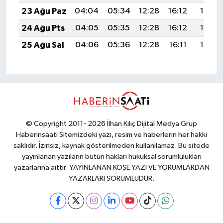
23 Ağu Paz
04:04
05:34
12:28
16:12
19:13
24 Ağu Pts
04:05
05:35
12:28
16:12
19:12
25 Ağu Sal
04:06
05:36
12:28
16:11
19:10
© Copyright 2011- 2026 İlhan Kılıç Dijital Medya Grup
Haberinsaati Sitemizdeki yazı, resim ve haberlerin her hakkı
saklıdır. İzinsiz, kaynak gösterilmeden kullanılamaz. Bu sitede
yayınlanan yazıların bütün hakları hukuksal sorumlulukları
yazarlarına aittir. YAYINLANAN KÖŞE YAZI VE YORUMLARDAN
YAZARLARI SORUMLUDUR.