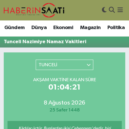
Asayiş
Nöbetçi Eczaneler
Gündem
Dünya
Ekonomi
Magazin
Politika
Bilim ve Teknoloji
Hava Durumu
Tunceli Nazimiye Namaz Vakitleri
Çevre
Trafik Durumu
TUNCELİ
DIŞ HABER
Süper Lig Puan Durumu ve Fikstür
AKŞAM VAKTINE KALAN SÜRE
Dünya
Tüm Manşetler
01:04:21
Eğitim
Son Dakika Haberleri
8 Ağustos 2026
Ekonomi
Haber Arşivi
25 Safer 1448
Genel
Kâdılar üçtür. Bunlardan ikisi Cehennem'dedir, biri