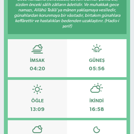
sizden önceki sâlih zâtların âdetidir. Ve muhakkak gece
namazı, Allâhü Teâlâ'ya mânen yaklaşmaya vesîledir,
Gündem
günahlardan korunmaya bir vâsıtadır, birtakım günahlara
keffârettir ve hastalıkları bedenden uzaklaştırır. (Hadis-i
Haberde İnsan
şerif)
Kültür-Sanat
Magazin
İMSAK
GÜNEŞ
04:20
05:56
Podcast
Politika
ÖĞLE
İKINDI
Sağlık
13:09
16:58
Siyaset
Spor