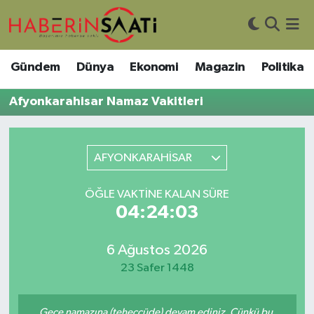
Asayiş
Nöbetçi Eczaneler
Gündem
Dünya
Ekonomi
Magazin
Politika
Bilim ve Teknoloji
Hava Durumu
Afyonkarahisar Namaz Vakitleri
Çevre
Trafik Durumu
AFYONKARAHİSAR
DIŞ HABER
Süper Lig Puan Durumu ve Fikstür
ÖĞLE VAKTINE KALAN SÜRE
Dünya
Tüm Manşetler
04:24:03
Eğitim
Son Dakika Haberleri
6 Ağustos 2026
Ekonomi
Haber Arşivi
23 Safer 1448
Genel
Gece namazına (teheccüde) devam ediniz. Çünkü bu,