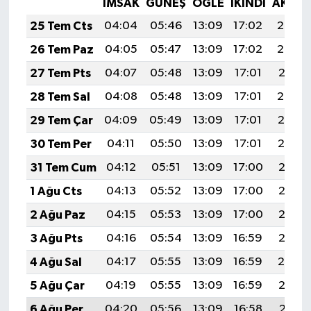
İMSAK
GÜNEŞ
ÖĞLE
İKINDI
AKŞA
25 Tem Cts
04:04
05:46
13:09
17:02
20:23
26 Tem Paz
04:05
05:47
13:09
17:02
20:22
27 Tem Pts
04:07
05:48
13:09
17:01
20:21
28 Tem Sal
04:08
05:48
13:09
17:01
20:20
29 Tem Çar
04:09
05:49
13:09
17:01
20:19
30 Tem Per
04:11
05:50
13:09
17:01
20:19
31 Tem Cum
04:12
05:51
13:09
17:00
20:18
1 Ağu Cts
04:13
05:52
13:09
17:00
20:17
2 Ağu Paz
04:15
05:53
13:09
17:00
20:16
3 Ağu Pts
04:16
05:54
13:09
16:59
20:15
4 Ağu Sal
04:17
05:55
13:09
16:59
20:14
5 Ağu Çar
04:19
05:55
13:09
16:59
20:12
6 Ağu Per
04:20
05:56
13:09
16:58
20:11