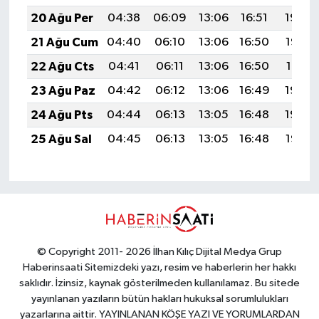
20 Ağu Per
04:38
06:09
13:06
16:51
19:54
21 Ağu Cum
04:40
06:10
13:06
16:50
19:52
22 Ağu Cts
04:41
06:11
13:06
16:50
19:51
23 Ağu Paz
04:42
06:12
13:06
16:49
19:50
24 Ağu Pts
04:44
06:13
13:05
16:48
19:48
25 Ağu Sal
04:45
06:13
13:05
16:48
19:47
© Copyright 2011- 2026 İlhan Kılıç Dijital Medya Grup
Haberinsaati Sitemizdeki yazı, resim ve haberlerin her hakkı
saklıdır. İzinsiz, kaynak gösterilmeden kullanılamaz. Bu sitede
yayınlanan yazıların bütün hakları hukuksal sorumlulukları
yazarlarına aittir. YAYINLANAN KÖŞE YAZI VE YORUMLARDAN