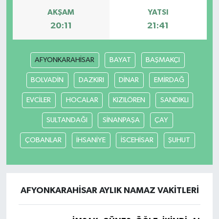
AKŞAM
YATSI
Yerel
20:11
21:41
AFYONKARAHİSAR
BAYAT
BAŞMAKÇI
BOLVADİN
DAZKIRI
DİNAR
EMİRDAĞ
EVCİLER
HOCALAR
KIZILÖREN
SANDIKLI
SULTANDAĞI
SİNANPAŞA
ÇAY
ÇOBANLAR
İHSANİYE
İSCEHİSAR
ŞUHUT
AFYONKARAHİSAR AYLIK NAMAZ VAKITLERI