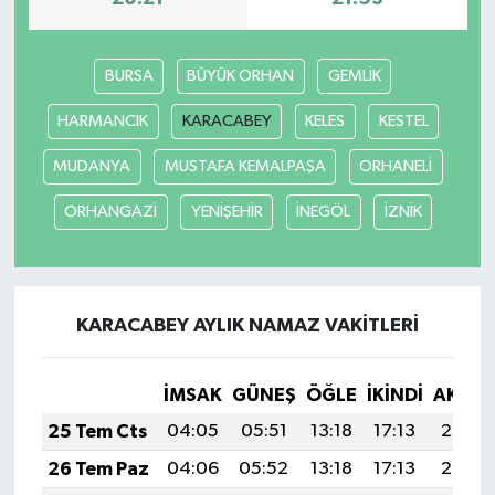
Yerel
BURSA
BÜYÜK ORHAN
GEMLİK
HARMANCIK
KARACABEY
KELES
KESTEL
MUDANYA
MUSTAFA KEMALPAŞA
ORHANELİ
ORHANGAZİ
YENİŞEHİR
İNEGÖL
İZNİK
KARACABEY AYLIK NAMAZ VAKITLERI
İMSAK
GÜNEŞ
ÖĞLE
İKINDI
AKŞA
25 Tem Cts
04:05
05:51
13:18
17:13
20:35
26 Tem Paz
04:06
05:52
13:18
17:13
20:35