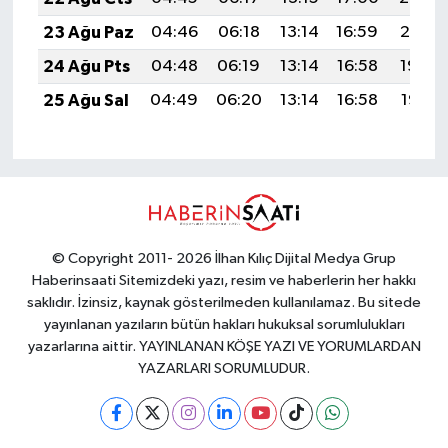
23 Ağu Paz
04:46
06:18
13:14
16:59
20:01
24 Ağu Pts
04:48
06:19
13:14
16:58
19:59
25 Ağu Sal
04:49
06:20
13:14
16:58
19:58
© Copyright 2011- 2026 İlhan Kılıç Dijital Medya Grup
Haberinsaati Sitemizdeki yazı, resim ve haberlerin her hakkı
saklıdır. İzinsiz, kaynak gösterilmeden kullanılamaz. Bu sitede
yayınlanan yazıların bütün hakları hukuksal sorumlulukları
yazarlarına aittir. YAYINLANAN KÖŞE YAZI VE YORUMLARDAN
YAZARLARI SORUMLUDUR.