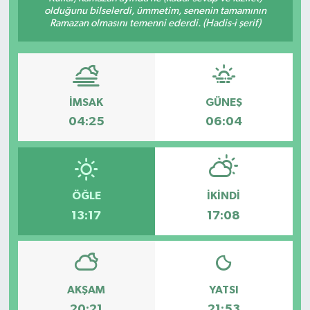
olduğunu bilselerdi, ümmetim, senenin tamamının
Ramazan olmasını temenni ederdi. (Hadis-i şerif)
Gündem
Haberde İnsan
Kültür-Sanat
İMSAK
GÜNEŞ
04:25
06:04
Magazin
Podcast
ÖĞLE
İKINDI
Politika
13:17
17:08
Sağlık
Siyaset
AKŞAM
YATSI
Spor
20:21
21:53