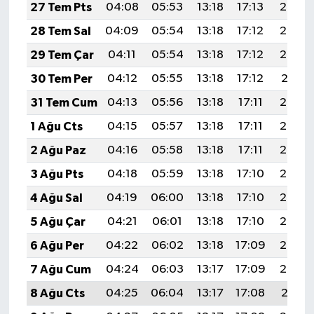
27 Tem Pts
04:08
05:53
13:18
17:13
20:34
28 Tem Sal
04:09
05:54
13:18
17:12
20:33
29 Tem Çar
04:11
05:54
13:18
17:12
20:32
30 Tem Per
04:12
05:55
13:18
17:12
20:31
31 Tem Cum
04:13
05:56
13:18
17:11
20:30
1 Ağu Cts
04:15
05:57
13:18
17:11
20:29
2 Ağu Paz
04:16
05:58
13:18
17:11
20:28
3 Ağu Pts
04:18
05:59
13:18
17:10
20:27
4 Ağu Sal
04:19
06:00
13:18
17:10
20:26
5 Ağu Çar
04:21
06:01
13:18
17:10
20:24
6 Ağu Per
04:22
06:02
13:18
17:09
20:23
7 Ağu Cum
04:24
06:03
13:17
17:09
20:22
8 Ağu Cts
04:25
06:04
13:17
17:08
20:21