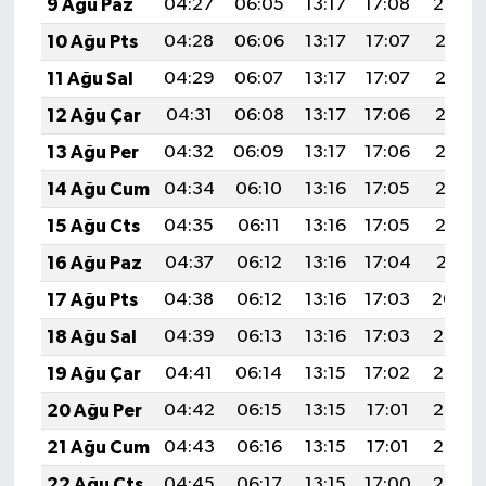
9 Ağu Paz
04:27
06:05
13:17
17:08
20:20
10 Ağu Pts
04:28
06:06
13:17
17:07
20:18
11 Ağu Sal
04:29
06:07
13:17
17:07
20:17
12 Ağu Çar
04:31
06:08
13:17
17:06
20:16
13 Ağu Per
04:32
06:09
13:17
17:06
20:15
14 Ağu Cum
04:34
06:10
13:16
17:05
20:13
15 Ağu Cts
04:35
06:11
13:16
17:05
20:12
16 Ağu Paz
04:37
06:12
13:16
17:04
20:11
17 Ağu Pts
04:38
06:12
13:16
17:03
20:09
18 Ağu Sal
04:39
06:13
13:16
17:03
20:08
19 Ağu Çar
04:41
06:14
13:15
17:02
20:06
20 Ağu Per
04:42
06:15
13:15
17:01
20:05
21 Ağu Cum
04:43
06:16
13:15
17:01
20:03
22 Ağu Cts
04:45
06:17
13:15
17:00
20:02