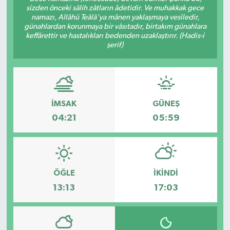
sizden önceki sâlih zâtların âdetidir. Ve muhakkak gece
namazı, Allâhü Teâlâ'ya mânen yaklaşmaya vesîledir,
Gündem
günahlardan korunmaya bir vâsıtadır, birtakım günahlara
keffârettir ve hastalıkları bedenden uzaklaştırır. (Hadis-i
Haberde İnsan
şerif)
Kültür-Sanat
Magazin
İMSAK
GÜNEŞ
04:21
05:59
Podcast
Politika
ÖĞLE
İKINDI
Sağlık
13:13
17:03
Siyaset
Spor