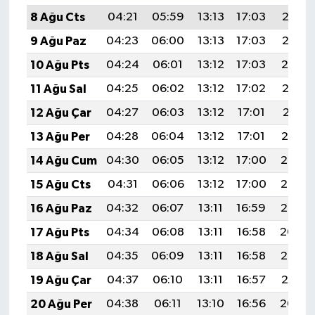
8 Ağu Cts
04:21
05:59
13:13
17:03
20:16
9 Ağu Paz
04:23
06:00
13:13
17:03
20:15
10 Ağu Pts
04:24
06:01
13:12
17:03
20:14
11 Ağu Sal
04:25
06:02
13:12
17:02
20:12
12 Ağu Çar
04:27
06:03
13:12
17:01
20:11
13 Ağu Per
04:28
06:04
13:12
17:01
20:10
14 Ağu Cum
04:30
06:05
13:12
17:00
20:08
15 Ağu Cts
04:31
06:06
13:12
17:00
20:07
16 Ağu Paz
04:32
06:07
13:11
16:59
20:06
17 Ağu Pts
04:34
06:08
13:11
16:58
20:04
18 Ağu Sal
04:35
06:09
13:11
16:58
20:03
19 Ağu Çar
04:37
06:10
13:11
16:57
20:01
20 Ağu Per
04:38
06:11
13:10
16:56
20:00