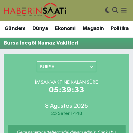
Asayiş
Nöbetçi Eczaneler
Gündem
Dünya
Ekonomi
Magazin
Politika
Bilim ve Teknoloji
Hava Durumu
Bursa İnegöl Namaz Vakitleri
Çevre
Trafik Durumu
BURSA
DIŞ HABER
Süper Lig Puan Durumu ve Fikstür
İMSAK VAKTINE KALAN SÜRE
Dünya
Tüm Manşetler
05:39:33
Eğitim
Son Dakika Haberleri
8 Ağustos 2026
Ekonomi
Haber Arşivi
25 Safer 1448
Genel
Gece namazına (teheccüde) devam ediniz. Çünkü bu,