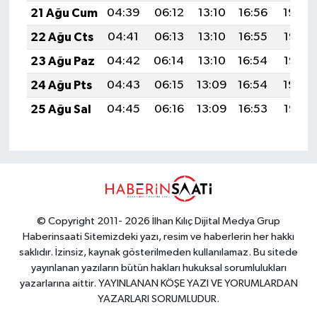
21 Ağu Cum
04:39
06:12
13:10
16:56
19:59
22 Ağu Cts
04:41
06:13
13:10
16:55
19:57
23 Ağu Paz
04:42
06:14
13:10
16:54
19:56
24 Ağu Pts
04:43
06:15
13:09
16:54
19:54
25 Ağu Sal
04:45
06:16
13:09
16:53
19:53
© Copyright 2011- 2026 İlhan Kılıç Dijital Medya Grup
Haberinsaati Sitemizdeki yazı, resim ve haberlerin her hakkı
saklıdır. İzinsiz, kaynak gösterilmeden kullanılamaz. Bu sitede
yayınlanan yazıların bütün hakları hukuksal sorumlulukları
yazarlarına aittir. YAYINLANAN KÖŞE YAZI VE YORUMLARDAN
YAZARLARI SORUMLUDUR.