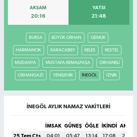
AKŞAM
YATSI
Yerel
20:16
21:48
BURSA
BÜYÜK ORHAN
GEMLİK
HARMANCIK
KARACABEY
KELES
KESTEL
MUDANYA
MUSTAFA KEMALPAŞA
ORHANELİ
ORHANGAZİ
YENİŞEHİR
İNEGÖL
İZNİK
İNEGÖL AYLIK NAMAZ VAKITLERI
İMSAK
GÜNEŞ
ÖĞLE
İKINDI
AKŞA
25 Tem Cts
04:01
05:47
13:14
17:08
20:30