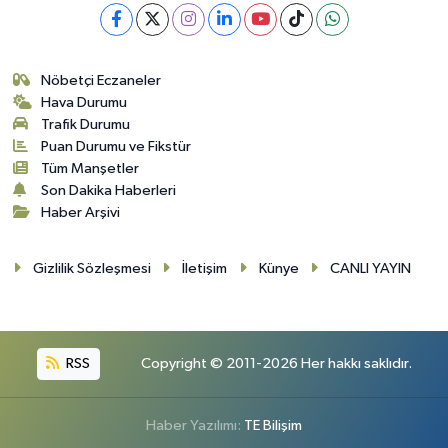
Nöbetçi Eczaneler
Hava Durumu
Trafik Durumu
Puan Durumu ve Fikstür
Tüm Manşetler
Son Dakika Haberleri
Haber Arşivi
Gizlilik Sözleşmesi
İletişim
Künye
CANLI YAYIN
RSS
Copyright © 2011-2026 Her hakkı saklıdır.
Haber Yazılımı:
TE Bilişim