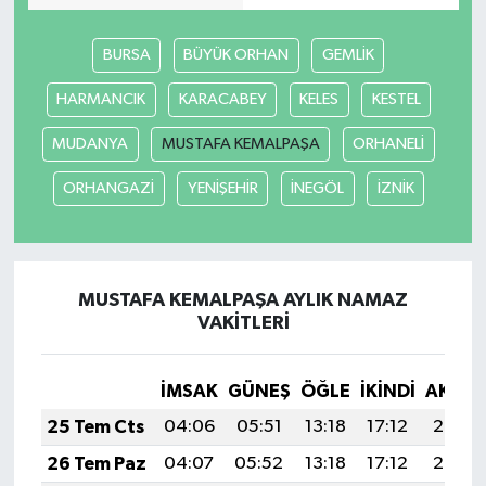
Yerel
BURSA
BÜYÜK ORHAN
GEMLİK
HARMANCIK
KARACABEY
KELES
KESTEL
MUDANYA
MUSTAFA KEMALPAŞA
ORHANELİ
ORHANGAZİ
YENİŞEHİR
İNEGÖL
İZNİK
MUSTAFA KEMALPAŞA AYLIK NAMAZ
VAKITLERI
İMSAK
GÜNEŞ
ÖĞLE
İKINDI
AKŞA
25 Tem Cts
04:06
05:51
13:18
17:12
20:35
26 Tem Paz
04:07
05:52
13:18
17:12
20:34