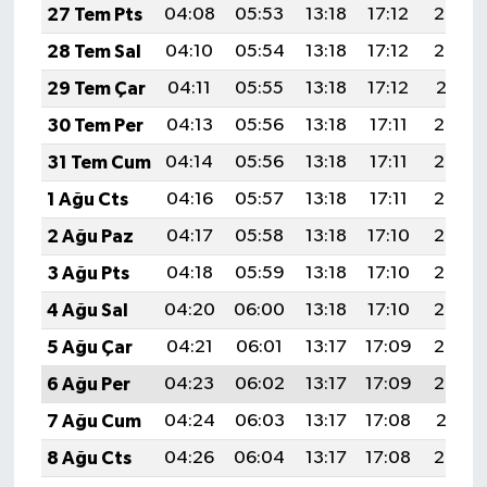
27 Tem Pts
04:08
05:53
13:18
17:12
20:33
28 Tem Sal
04:10
05:54
13:18
17:12
20:32
29 Tem Çar
04:11
05:55
13:18
17:12
20:31
30 Tem Per
04:13
05:56
13:18
17:11
20:30
31 Tem Cum
04:14
05:56
13:18
17:11
20:29
1 Ağu Cts
04:16
05:57
13:18
17:11
20:28
2 Ağu Paz
04:17
05:58
13:18
17:10
20:27
3 Ağu Pts
04:18
05:59
13:18
17:10
20:26
4 Ağu Sal
04:20
06:00
13:18
17:10
20:25
5 Ağu Çar
04:21
06:01
13:17
17:09
20:24
6 Ağu Per
04:23
06:02
13:17
17:09
20:23
7 Ağu Cum
04:24
06:03
13:17
17:08
20:21
8 Ağu Cts
04:26
06:04
13:17
17:08
20:20