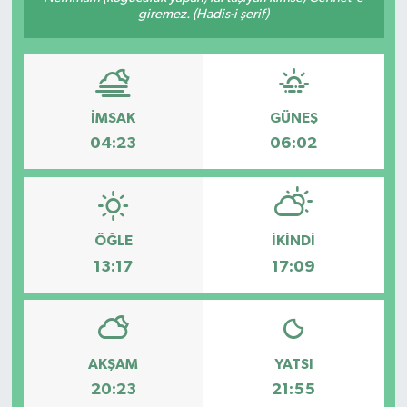
giremez. (Hadis-i şerif)
Gündem
Haberde İnsan
İMSAK
GÜNEŞ
Kültür-Sanat
04:23
06:02
Magazin
Podcast
ÖĞLE
İKINDI
Politika
13:17
17:09
Sağlık
Siyaset
AKŞAM
YATSI
20:23
21:55
Spor