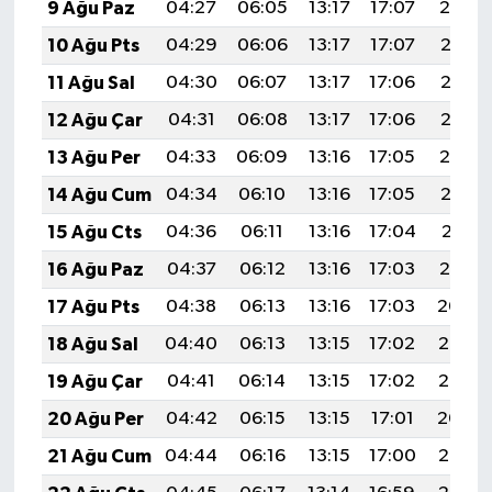
9 Ağu Paz
04:27
06:05
13:17
17:07
20:19
10 Ağu Pts
04:29
06:06
13:17
17:07
20:18
11 Ağu Sal
04:30
06:07
13:17
17:06
20:17
12 Ağu Çar
04:31
06:08
13:17
17:06
20:15
13 Ağu Per
04:33
06:09
13:16
17:05
20:14
14 Ağu Cum
04:34
06:10
13:16
17:05
20:13
15 Ağu Cts
04:36
06:11
13:16
17:04
20:11
16 Ağu Paz
04:37
06:12
13:16
17:03
20:10
17 Ağu Pts
04:38
06:13
13:16
17:03
20:09
18 Ağu Sal
04:40
06:13
13:15
17:02
20:07
19 Ağu Çar
04:41
06:14
13:15
17:02
20:06
20 Ağu Per
04:42
06:15
13:15
17:01
20:04
21 Ağu Cum
04:44
06:16
13:15
17:00
20:03