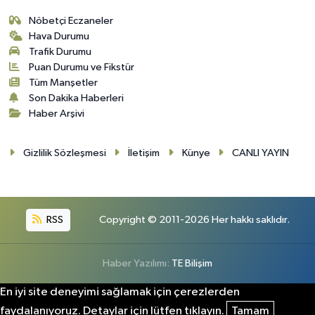
Nöbetçi Eczaneler
Hava Durumu
Trafik Durumu
Puan Durumu ve Fikstür
Tüm Manşetler
Son Dakika Haberleri
Haber Arşivi
Gizlilik Sözleşmesi
İletişim
Künye
CANLI YAYIN
RSS
Copyright © 2011-2026 Her hakkı saklıdır.
Haber Yazılımı:
TE Bilişim
En iyi site deneyimi sağlamak için çerezlerden
faydalanıyoruz. Detaylar için lütfen tıklayın.
Tamam