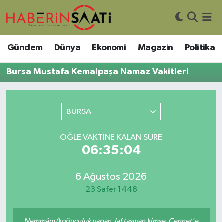
Asayiş
Nöbetçi Eczaneler
Gündem
Dünya
Ekonomi
Magazin
Politika
Bilim ve Teknoloji
Hava Durumu
Bursa Mustafa Kemalpaşa Namaz Vakitleri
Çevre
Trafik Durumu
BURSA
DIŞ HABER
Süper Lig Puan Durumu ve Fikstür
ÖĞLE VAKTINE KALAN SÜRE
Dünya
Tüm Manşetler
06:35:04
Eğitim
Son Dakika Haberleri
6 Ağustos 2026
Ekonomi
Haber Arşivi
23 Safer 1448
Genel
Nemmâm (koğuculuk yapan, laf taşıyan kimse) Cennet'e