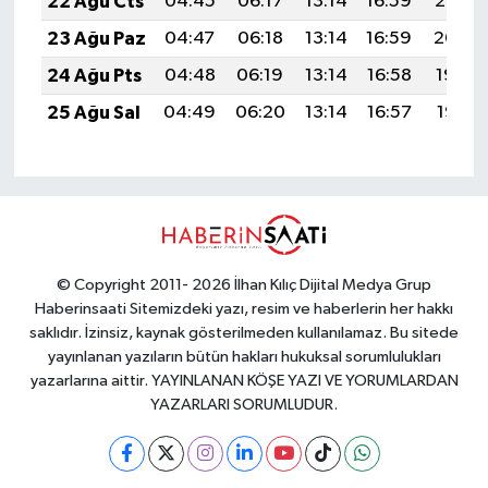
22 Ağu Cts
04:45
06:17
13:14
16:59
20:02
23 Ağu Paz
04:47
06:18
13:14
16:59
20:00
24 Ağu Pts
04:48
06:19
13:14
16:58
19:59
25 Ağu Sal
04:49
06:20
13:14
16:57
19:57
© Copyright 2011- 2026 İlhan Kılıç Dijital Medya Grup
Haberinsaati Sitemizdeki yazı, resim ve haberlerin her hakkı
saklıdır. İzinsiz, kaynak gösterilmeden kullanılamaz. Bu sitede
yayınlanan yazıların bütün hakları hukuksal sorumlulukları
yazarlarına aittir. YAYINLANAN KÖŞE YAZI VE YORUMLARDAN
YAZARLARI SORUMLUDUR.