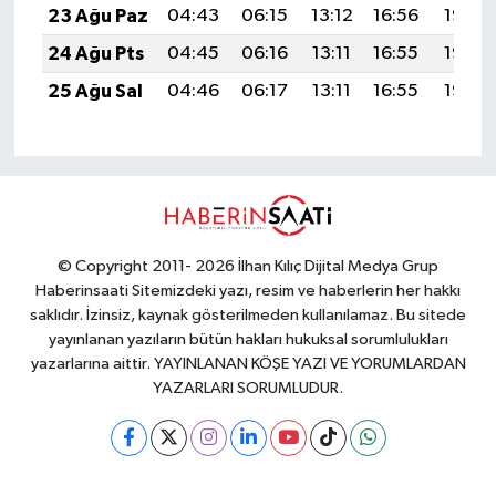
23 Ağu Paz
04:43
06:15
13:12
16:56
19:58
24 Ağu Pts
04:45
06:16
13:11
16:55
19:56
25 Ağu Sal
04:46
06:17
13:11
16:55
19:55
© Copyright 2011- 2026 İlhan Kılıç Dijital Medya Grup
Haberinsaati Sitemizdeki yazı, resim ve haberlerin her hakkı
saklıdır. İzinsiz, kaynak gösterilmeden kullanılamaz. Bu sitede
yayınlanan yazıların bütün hakları hukuksal sorumlulukları
yazarlarına aittir. YAYINLANAN KÖŞE YAZI VE YORUMLARDAN
YAZARLARI SORUMLUDUR.