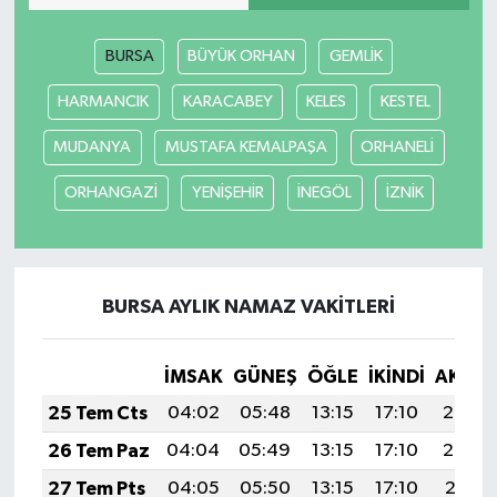
Yerel
BURSA
BÜYÜK ORHAN
GEMLİK
HARMANCIK
KARACABEY
KELES
KESTEL
MUDANYA
MUSTAFA KEMALPAŞA
ORHANELİ
ORHANGAZİ
YENİŞEHİR
İNEGÖL
İZNİK
BURSA AYLIK NAMAZ VAKITLERI
İMSAK
GÜNEŞ
ÖĞLE
İKINDI
AKŞA
25 Tem Cts
04:02
05:48
13:15
17:10
20:33
26 Tem Paz
04:04
05:49
13:15
17:10
20:32
27 Tem Pts
04:05
05:50
13:15
17:10
20:31