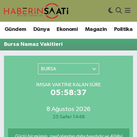
Asayiş
Nöbetçi Eczaneler
Gündem
Dünya
Ekonomi
Magazin
Politika
Bilim ve Teknoloji
Hava Durumu
Bursa Namaz Vakitleri
Çevre
Trafik Durumu
BURSA
DIŞ HABER
Süper Lig Puan Durumu ve Fikstür
İMSAK VAKTINE KALAN SÜRE
Dünya
Tüm Manşetler
05:58:37
Eğitim
Son Dakika Haberleri
8 Ağustos 2026
Ekonomi
Haber Arşivi
25 Safer 1448
Genel
Güçlü bir mümin, zayıf olandan daha hayırlıdır ve Allâhü