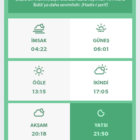
Teâlâ'ya daha sevimlidir. (Hadis-i şerif)
Gündem
Haberde İnsan
İMSAK
GÜNEŞ
Kültür-Sanat
04:22
06:01
Magazin
Podcast
ÖĞLE
İKINDI
Politika
13:15
17:05
Sağlık
Siyaset
AKŞAM
YATSI
20:18
21:50
Spor