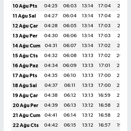
10 Ağu Pts
04:25
06:03
13:14
17:04
20:16
11 Ağu Sal
04:27
06:04
13:14
17:04
20:14
12 Ağu Çar
04:28
06:05
13:14
17:03
20:13
13 Ağu Per
04:30
06:06
13:14
17:03
20:12
14 Ağu Cum
04:31
06:07
13:14
17:02
20:10
15 Ağu Cts
04:32
06:08
13:13
17:02
20:09
16 Ağu Paz
04:34
06:09
13:13
17:01
20:08
17 Ağu Pts
04:35
06:10
13:13
17:00
20:06
18 Ağu Sal
04:37
06:11
13:13
17:00
20:05
19 Ağu Çar
04:38
06:12
13:13
16:59
20:03
20 Ağu Per
04:39
06:13
13:12
16:58
20:02
21 Ağu Cum
04:41
06:14
13:12
16:58
20:01
22 Ağu Cts
04:42
06:15
13:12
16:57
19:59