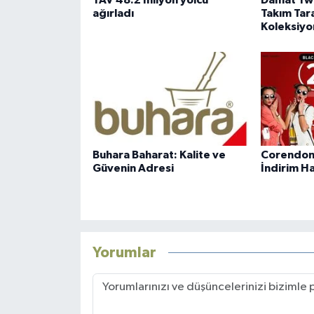
TAV 48.2 milyon yolcu
Damat Twe
ağırladı
Takım Tara
Koleksiyo
Buhara Baharat: Kalite ve
Corendon 
Güvenin Adresi
İndirim Ha
Yorumlar