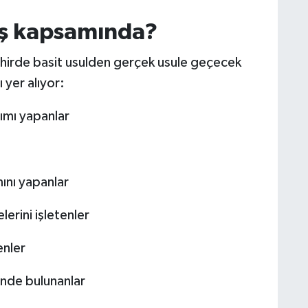
iş kapsamında?
hirde basit usulden gerçek usule geçecek
 yer alıyor:
tımı yapanlar
ını yapanlar
erini işletenler
enler
tinde bulunanlar