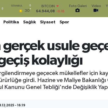
Foto Galeri
Video
Y
DOLAR
°
30
47,7436
0.18
EURO
55,2510
0.32
Politika
Sağlık
Siyaset
Spor
STERLİN
64,4811
0.38
GRAM ALTIN
n gerçek usule geç
6660.55
0.03
BİST100
13.779
-14
geçiş kolaylığı
BITCOIN
64.944,08
-0.18
gilendirmeye geçecek mükellefler için kayı
rürlüğe girdi. Hazine ve Maliye Bakanlığı G
l Kanunu Genel Tebliği'nde Değişiklik Yap
3.12.2025 - 16:19