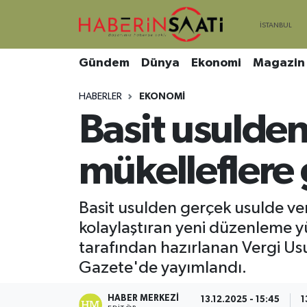
Asayiş
Nöbetçi Eczaneler
Gündem
Dünya
Ekonomi
Magazin
Bilim ve Teknoloji
Hava Durumu
HABERLER
EKONOMI
Basit usulde
Çevre
Trafik Durumu
DIŞ HABER
Süper Lig Puan Durumu ve Fikstür
mükelleflere 
Dünya
Tüm Manşetler
Basit usulden gerçek usulde ver
kolaylaştıran yeni düzenleme yü
Eğitim
Son Dakika Haberleri
tarafından hazırlanan Vergi Usu
Ekonomi
Haber Arşivi
Gazete'de yayımlandı.
Genel
HABER MERKEZI
13.12.2025 - 15:45
1