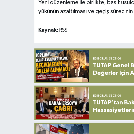
Yeni düzenleme ile birlikte, basit usu
yükünün azaltılması ve geçiş sürecini
Kaynak:
RSS
EDITÖRÜN SEÇTIĞI
TUTAP Genel Ba
Değerler İçin A
EDITÖRÜN SEÇTIĞI
TUTAP’tan Bak
Hassasiyetleri