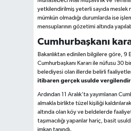
Muhasebeci Mali Müşavirlik ve Yeminli
yetkilendirilmiş yeterli sayıda mesle
mümkün olmadığı durumlarda ise işlem
mensuplarının gözetimi altında yapıla
Cumhurbaşkanı karar
Bakanlıktan edinilen bilgilere göre, 9
Cumhurbaşkanı Kararı ile nüfusu 30 bin
belediyesi olan illerde belirli faaliyetl
itibaren gerçek usulde vergilendir
Ardından 11 Aralık'ta yayımlanan Cumh
almakla birlikte tüzel kişiliği kaldırıl
altında olan köy ve beldelerde faaliyet
taşımacılığı yapanlar hariç, basit us
imkan tanındı.