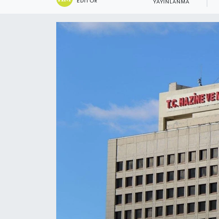
EDITÖR
YAYINLANMA
Gündem
Haberde İnsan
Kültür-Sanat
Magazin
Podcast
Politika
Sağlık
Siyaset
Spor