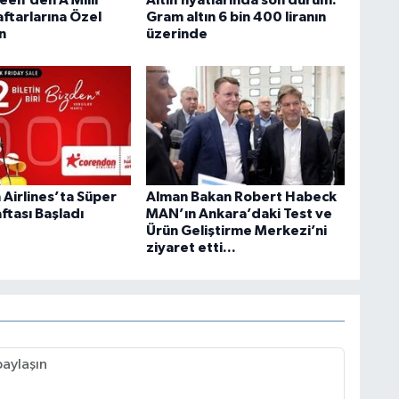
en’den A Milli
Altın fiyatlarında son durum:
ftarlarına Özel
Gram altın 6 bin 400 liranın
n
üzerinde
Airlines’ta Süper
Alman Bakan Robert Habeck
ftası Başladı
MAN’ın Ankara’daki Test ve
Ürün Geliştirme Merkezi’ni
ziyaret etti...