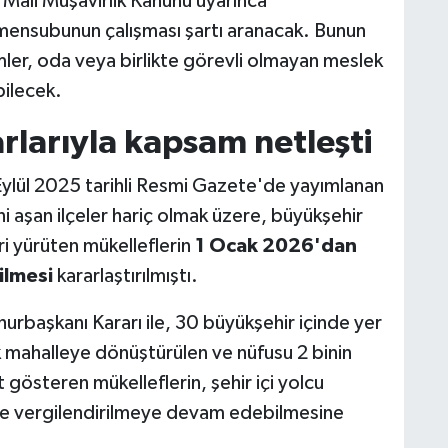
 Mali Müşavirlik Kanunu uyarınca
k mensubunun çalışması şartı aranacak. Bunun
ler, oda veya birlikte görevli olmayan meslek
bilecek.
larıyla kapsam netleşti
 Eylül 2025 tarihli Resmi Gazete'de yayımlanan
i aşan ilçeler hariç olmak üzere, büyükşehir
eri yürüten mükelleflerin
1 Ocak 2026'dan
ilmesi
kararlaştırılmıştı.
urbaşkanı Kararı ile, 30 büyükşehir içinde yer
arak mahalleye dönüştürülen ve nüfusu 2 binin
 gösteren mükelleflerin, şehir içi yolcu
ulde vergilendirilmeye devam edebilmesine