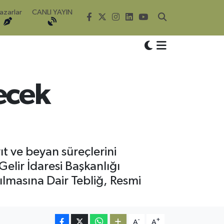
azarlar
CANLI YAYIN
ecek
t ve beyan süreçlerini
elir İdaresi Başkanlığı
ılmasına Dair Tebliğ, Resmi
-
+
A
A