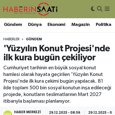
Asayiş
Nöbetçi Eczaneler
Gündem
Dünya
Ekonomi
Magazin
Politika
Bilim ve Teknoloji
Hava Durumu
HABERLER
GÜNDEM
Çevre
Trafik Durumu
'Yüzyılın Konut Projesi'nde
ilk kura bugün çekiliyor
DIŞ HABER
Süper Lig Puan Durumu ve Fikstür
Cumhuriyet tarihinin en büyük sosyal konut
Dünya
Tüm Manşetler
hamlesi olarak hayata geçirilen 'Yüzyılın Konut
Projesi'nde ilk kura çekimi bugün yapılacak. 81
Eğitim
Son Dakika Haberleri
ilde toplam 500 bin sosyal konutun inşa edileceği
projede, konutların teslimatlarının Mart 2027
Ekonomi
Haber Arşivi
itibarıyla başlaması planlanıyor.
Genel
HABER MERKEZI
29.12.2025 - 08:56
29.12.2025 - 09