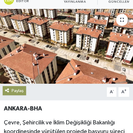
EDITÖR
YAYINLANMA
GÜNCELLEME
Gündem
Haberde İnsan
Kültür-Sanat
Magazin
Podcast
Politika
Paylaş
-
+
A
A
Sağlık
ANKARA-BHA
Siyaset
Çevre, Şehircilik ve İklim Değişikliği Bakanlığı
koordinesinde yürütülen projede başvuru süreci
Spor