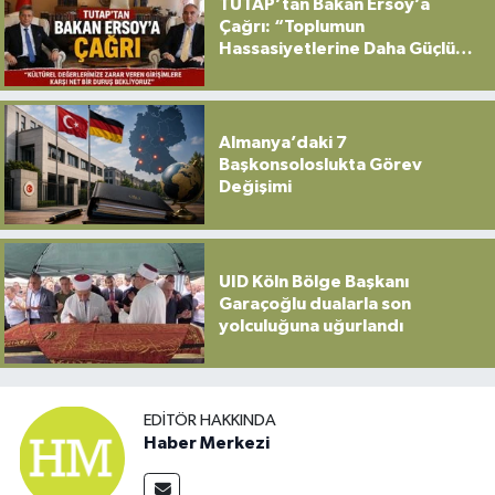
TUTAP’tan Bakan Ersoy’a
Çağrı: “Toplumun
Hassasiyetlerine Daha Güçlü
Sahip Çıkılmalı”
Almanya’daki 7
Başkonsoloslukta Görev
Değişimi
UID Köln Bölge Başkanı
Garaçoğlu dualarla son
yolculuğuna uğurlandı
EDITÖR HAKKINDA
Haber Merkezi