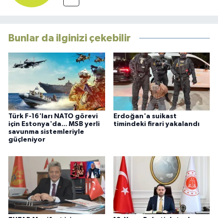
Bunlar da ilginizi çekebilir
Türk F-16'ları NATO görevi
Erdoğan'a suikast
için Estonya'da... MSB yerli
timindeki firari yakalandı
savunma sistemleriyle
güçleniyor