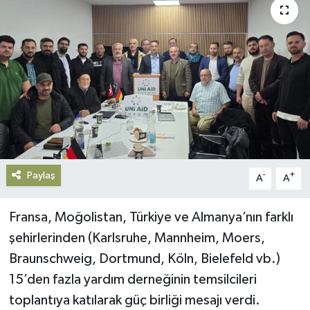
Gündem
Haberde İnsan
Kültür-Sanat
Magazin
Podcast
Paylaş
-
+
A
A
Politika
Fransa, Moğolistan, Türkiye ve Almanya’nın farklı
Sağlık
şehirlerinden (Karlsruhe, Mannheim, Moers,
Braunschweig, Dortmund, Köln, Bielefeld vb.)
Siyaset
15’den fazla yardım derneğinin temsilcileri
toplantıya katılarak güç birliği mesajı verdi.
Spor