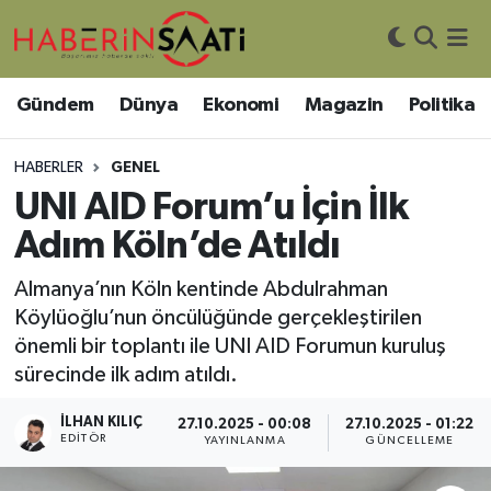
Asayiş
Nöbetçi Eczaneler
Gündem
Dünya
Ekonomi
Magazin
Politika
Bilim ve Teknoloji
Hava Durumu
HABERLER
GENEL
Çevre
Trafik Durumu
UNI AID Forum’u İçin İlk
Adım Köln’de Atıldı
DIŞ HABER
Süper Lig Puan Durumu ve Fikstür
Almanya’nın Köln kentinde Abdulrahman
Dünya
Tüm Manşetler
Köylüoğlu’nun öncülüğünde gerçekleştirilen
önemli bir toplantı ile UNI AID Forumun kuruluş
Eğitim
Son Dakika Haberleri
sürecinde ilk adım atıldı.
Ekonomi
Haber Arşivi
İLHAN KILIÇ
27.10.2025 - 00:08
27.10.2025 - 01:22
EDITÖR
YAYINLANMA
GÜNCELLEME
Genel