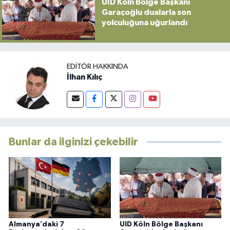
UID Köln Bölge Başkanı
Garaçoğlu dualarla son
yolculuğuna uğurlandı
EDITÖR HAKKINDA
İlhan Kılıç
Bunlar da ilginizi çekebilir
Almanya’daki 7
UID Köln Bölge Başkanı