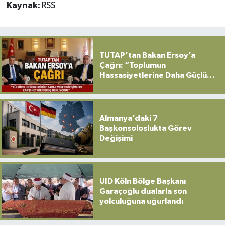
Kaynak:
RSS
TUTAP’tan Bakan Ersoy’a
Çağrı: “Toplumun
Hassasiyetlerine Daha Güçlü
Sahip Çıkılmalı”
Almanya’daki 7
Başkonsoloslukta Görev
Değişimi
UID Köln Bölge Başkanı
Garaçoğlu dualarla son
yolculuğuna uğurlandı