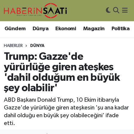
Asayiş
Nöbetçi Eczaneler
Gündem
Dünya
Ekonomi
Magazin
Politika
Bilim ve Teknoloji
Hava Durumu
HABERLER
DÜNYA
Çevre
Trafik Durumu
Trump: Gazze'de
yürürlüğe giren ateşkes
DIŞ HABER
Süper Lig Puan Durumu ve Fikstür
'dahil olduğum en büyük
Dünya
Tüm Manşetler
şey olabilir'
Eğitim
Son Dakika Haberleri
ABD Başkanı Donald Trump, 10 Ekim itibarıyla
Gazze'de yürürlüğe giren ateşkesin 'şu ana kadar
Ekonomi
Haber Arşivi
dahil olduğu en büyük şey olabileceğini' ifade
etti.
Genel