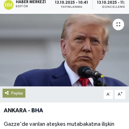
HABER MERKEZI
13.10.2025 - 10:41
13.10.2025 - 11:3
EDITÖR
YAYINLANMA
GÜNCELLEME
Gündem
Haberde İnsan
Kültür-Sanat
Magazin
Podcast
Politika
Paylaş
-
+
A
A
Sağlık
ANKARA -
BHA
Siyaset
Gazze'de varılan ateşkes mutabakatına ilişkin
Spor