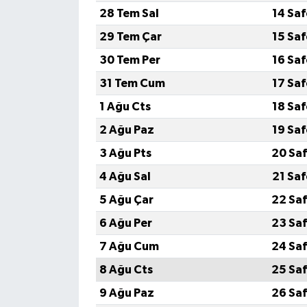
28 Tem Sal
14 Sa
Yerel
29 Tem Çar
15 Sa
30 Tem Per
16 Sa
31 Tem Cum
17 Sa
1 Ağu Cts
18 Sa
2 Ağu Paz
19 Sa
3 Ağu Pts
20 Saf
4 Ağu Sal
21 Sa
5 Ağu Çar
22 Saf
6 Ağu Per
23 Saf
7 Ağu Cum
24 Saf
8 Ağu Cts
25 Saf
9 Ağu Paz
26 Saf