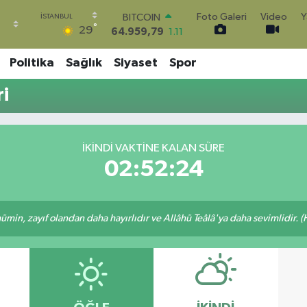
Foto Galeri
Video
Y
BITCOIN
°
29
64.959,79
1.11
DOLAR
47,7436
0.18
Politika
Sağlık
Siyaset
Spor
EURO
55,2510
0.32
i
STERLİN
64,4811
0.38
GRAM ALTIN
6660.55
0.03
İKINDI VAKTINE KALAN SÜRE
BİST100
02:52:24
13.779
-14
min, zayıf olandan daha hayırlıdır ve Allâhü Teâlâ'ya daha sevimlidir. (H