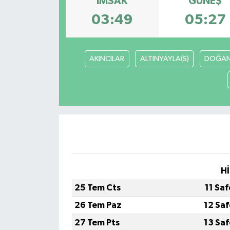
İMSAK
GÜNEŞ
03:49
05:27
Gündem
Haberde İnsan
AKINCILAR
ALTINYAYLA(S)
DOĞAN
Kültür-Sanat
Magazin
Podcast
Politika
Hİ
Sağlık
25 Tem Cts
11 Sa
Siyaset
26 Tem Paz
12 Sa
27 Tem Pts
13 Sa
Spor