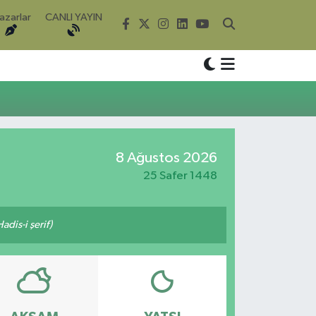
azarlar
CANLI YAYIN
8 Ağustos 2026
25 Safer 1448
adis-i şerif)