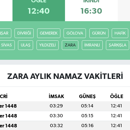
ÖĞLE
İKINDI
12:40
16:30
ŞAR
DİVRİĞİ
GEMEREK
GÖLOVA
GÜRÜN
HAFİK
SİVAS
ULAŞ
YILDIZELİ
ZARA
İMRANLI
ŞARKIŞLA
ZARA AYLIK NAMAZ VAKITLERI
CRİ
İMSAK
GÜNEŞ
ÖĞLE
fer 1448
03:29
05:14
12:41
fer 1448
03:30
05:15
12:41
fer 1448
03:32
05:16
12:41