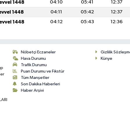
levvel 1448
04:10
05:41
12:37
levvel 1448
04:11
05:42
12:37
levvel 1448
04:12
05:43
12:36
Nöbetçi Eczaneler
Gizlilik Sözleşm
Hava Durumu
Künye
Trafik Durumu
up
Puan Durumu ve Fikstür
her
Tüm Manşetler
Son Dakika Haberleri
Haber Arşivi
LARI