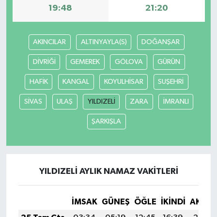
19:48
21:20
Yerel
AKINCILAR
ALTINYAYLA(S)
DOĞANŞAR
DİVRİĞİ
GEMEREK
GÖLOVA
GÜRÜN
HAFİK
KANGAL
KOYULHİSAR
SUŞEHRİ
SİVAS
ULAŞ
YILDIZELİ
ZARA
İMRANLI
ŞARKIŞLA
YILDIZELİ AYLIK NAMAZ VAKITLERI
İMSAK
GÜNEŞ
ÖĞLE
İKINDI
AKŞA