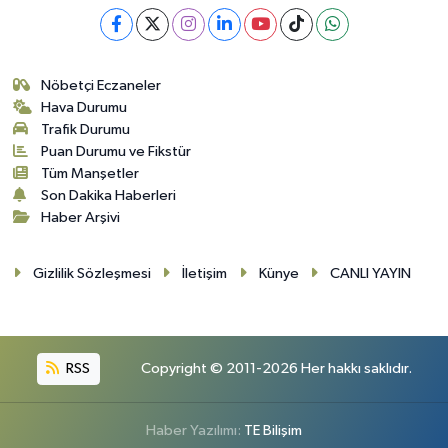
Nöbetçi Eczaneler
Hava Durumu
Trafik Durumu
Puan Durumu ve Fikstür
Tüm Manşetler
Son Dakika Haberleri
Haber Arşivi
Gizlilik Sözleşmesi
İletişim
Künye
CANLI YAYIN
RSS
Copyright © 2011-2026 Her hakkı saklıdır.
Haber Yazılımı:
TE Bilişim