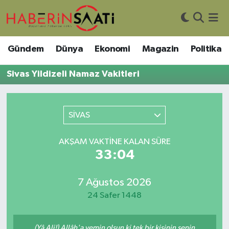
Asayiş
Nöbetçi Eczaneler
Gündem
Dünya
Ekonomi
Magazin
Politika
Bilim ve Teknoloji
Hava Durumu
Sivas Yildizeli Namaz Vakitleri
Çevre
Trafik Durumu
SİVAS
DIŞ HABER
Süper Lig Puan Durumu ve Fikstür
AKŞAM VAKTINE KALAN SÜRE
Dünya
Tüm Manşetler
33:04
Eğitim
Son Dakika Haberleri
7 Ağustos 2026
Ekonomi
Haber Arşivi
24 Safer 1448
Genel
(Yâ Ali!) Allâh'a yemin olsun ki tek bir kişinin senin