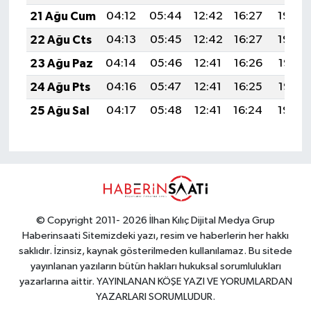
21 Ağu Cum
04:12
05:44
12:42
16:27
19:30
22 Ağu Cts
04:13
05:45
12:42
16:27
19:29
23 Ağu Paz
04:14
05:46
12:41
16:26
19:27
24 Ağu Pts
04:16
05:47
12:41
16:25
19:26
25 Ağu Sal
04:17
05:48
12:41
16:24
19:24
© Copyright 2011- 2026 İlhan Kılıç Dijital Medya Grup
Haberinsaati Sitemizdeki yazı, resim ve haberlerin her hakkı
saklıdır. İzinsiz, kaynak gösterilmeden kullanılamaz. Bu sitede
yayınlanan yazıların bütün hakları hukuksal sorumlulukları
yazarlarına aittir. YAYINLANAN KÖŞE YAZI VE YORUMLARDAN
YAZARLARI SORUMLUDUR.