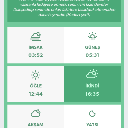
vasıtanla hidâyete ermesi, senin için kızıl develer
(bahşedilip senin de onları fakirlere tasadduk etmen)den
Gündem
daha hayırlıdır. (Hadis-i şerif)
Haberde İnsan
Kültür-Sanat
İMSAK
GÜNEŞ
Magazin
03:52
05:31
Podcast
Politika
ÖĞLE
İKINDI
12:44
16:35
Sağlık
Siyaset
AKŞAM
YATSI
Spor