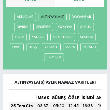
Yerel
AKINCILAR
ALTINYAYLA(S)
DOĞANŞAR
DİVRİĞİ
GEMEREK
GÖLOVA
GÜRÜN
HAFİK
KANGAL
KOYULHİSAR
SUŞEHRİ
SİVAS
ULAŞ
YILDIZELİ
ZARA
İMRANLI
ŞARKIŞLA
ALTINYAYLA(S) AYLIK NAMAZ VAKITLERI
İMSAK
GÜNEŞ
ÖĞLE
İKINDI
AKŞA
25 Tem Cts
03:37
05:20
12:45
16:38
19:59