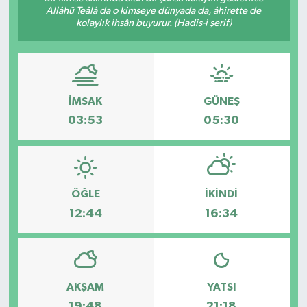
Allâhü Teâlâ da o kimseye dünyada da, âhirette de
kolaylık ihsân buyurur. (Hadis-i şerif)
Gündem
Haberde İnsan
Kültür-Sanat
İMSAK
GÜNEŞ
03:53
05:30
Magazin
Podcast
ÖĞLE
İKINDI
Politika
12:44
16:34
Sağlık
Siyaset
AKŞAM
YATSI
Spor
19:48
21:18