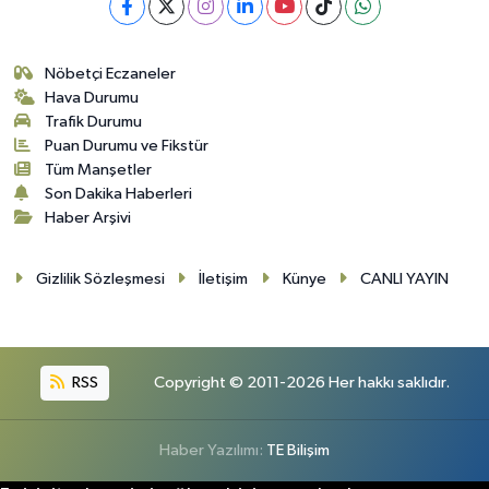
Nöbetçi Eczaneler
Hava Durumu
Trafik Durumu
Puan Durumu ve Fikstür
Tüm Manşetler
Son Dakika Haberleri
Haber Arşivi
Gizlilik Sözleşmesi
İletişim
Künye
CANLI YAYIN
RSS
Copyright © 2011-2026 Her hakkı saklıdır.
Haber Yazılımı:
TE Bilişim