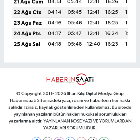
21 Ağu Cum
04:13
05:44
12:41
16:26
19:28
22 Ağu Cts
04:14
05:45
12:41
16:25
19:27
23 Ağu Paz
04:16
05:46
12:41
16:25
19:26
24 Ağu Pts
04:17
05:47
12:41
16:24
19:24
25 Ağu Sal
04:18
05:48
12:40
16:23
19:23
© Copyright 2011- 2026 İlhan Kılıç Dijital Medya Grup
Haberinsaati Sitemizdeki yazı, resim ve haberlerin her hakkı
saklıdır. İzinsiz, kaynak gösterilmeden kullanılamaz. Bu sitede
yayınlanan yazıların bütün hakları hukuksal sorumlulukları
yazarlarına aittir. YAYINLANAN KÖŞE YAZI VE YORUMLARDAN
YAZARLARI SORUMLUDUR.