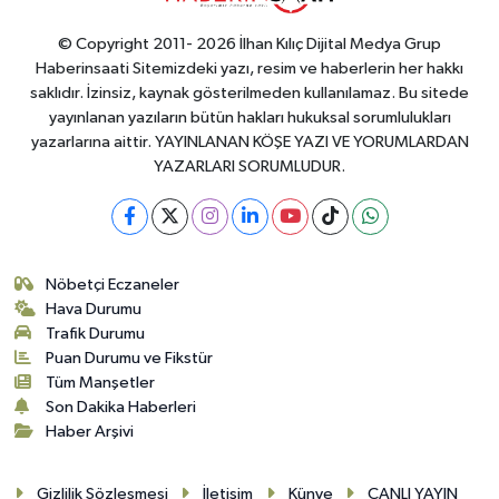
© Copyright 2011- 2026 İlhan Kılıç Dijital Medya Grup
Haberinsaati Sitemizdeki yazı, resim ve haberlerin her hakkı
saklıdır. İzinsiz, kaynak gösterilmeden kullanılamaz. Bu sitede
yayınlanan yazıların bütün hakları hukuksal sorumlulukları
yazarlarına aittir. YAYINLANAN KÖŞE YAZI VE YORUMLARDAN
YAZARLARI SORUMLUDUR.
Nöbetçi Eczaneler
Hava Durumu
Trafik Durumu
Puan Durumu ve Fikstür
Tüm Manşetler
Son Dakika Haberleri
Haber Arşivi
Gizlilik Sözleşmesi
İletişim
Künye
CANLI YAYIN