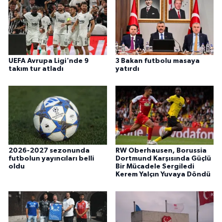
UEFA Avrupa Ligi'nde 9
3 Bakan futbolu masaya
takım tur atladı
yatırdı
2026-2027 sezonunda
RW Oberhausen, Borussia
futbolun yayıncıları belli
Dortmund Karşısında Güçlü
oldu
Bir Mücadele Sergiledi
Kerem Yalçın Yuvaya Döndü