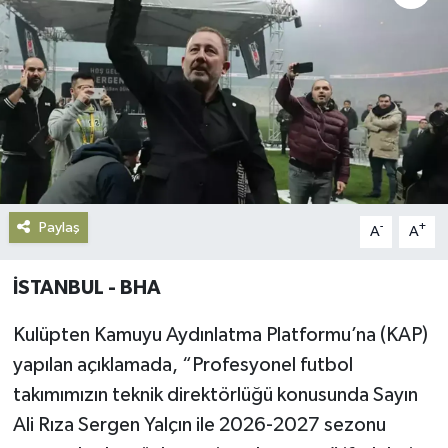
Gündem
Haberde İnsan
Kültür-Sanat
Magazin
Paylaş
-
+
A
A
Podcast
İSTANBUL - BHA
Politika
Kulüpten Kamuyu Aydınlatma Platformu’na (KAP)
Sağlık
yapılan açıklamada, “Profesyonel futbol
Siyaset
takımımızın teknik direktörlüğü konusunda Sayın
Ali Rıza Sergen Yalçın ile 2026-2027 sezonu
Spor