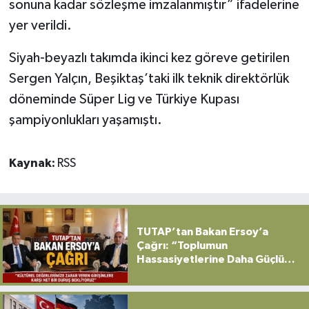
sonuna kadar sözleşme imzalanmıştır” ifadelerine
yer verildi.
Yerel
Siyah-beyazlı takımda ikinci kez göreve getirilen
Sergen Yalçın, Beşiktaş’taki ilk teknik direktörlük
döneminde Süper Lig ve Türkiye Kupası
şampiyonlukları yaşamıştı.
Kaynak:
RSS
TUTAP’tan Bakan Ersoy’a
Çağrı: “Toplumun
Hassasiyetlerine Daha Güçlü
Sahip Çıkılmalı”