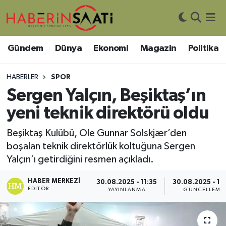
Asayiş
Nöbetçi Eczaneler
Gündem
Dünya
Ekonomi
Magazin
Politika
Bilim ve Teknoloji
Hava Durumu
HABERLER
SPOR
Çevre
Trafik Durumu
Sergen Yalçın, Beşiktaş’ın
yeni teknik direktörü oldu
DIŞ HABER
Süper Lig Puan Durumu ve Fikstür
Beşiktaş Kulübü, Ole Gunnar Solskjær’den
Dünya
Tüm Manşetler
boşalan teknik direktörlük koltuğuna Sergen
Yalçın’ı getirdiğini resmen açıkladı.
Eğitim
Son Dakika Haberleri
HABER MERKEZI
30.08.2025 - 11:35
30.08.2025 - 12
EDITÖR
YAYINLANMA
GÜNCELLEME
Ekonomi
Haber Arşivi
Genel