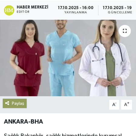
HABER MERKEZI
17.10.2025 - 16:00
17.10.2025 - 19:2
Gündem
EDITÖR
YAYINLANMA
GÜNCELLEME
Haberde İnsan
Kültür-Sanat
Magazin
Podcast
Politika
Paylaş
Sağlık
-
+
A
A
Siyaset
ANKARA-BHA
Spor
Sağlık Bakanlığı, sağlık hizmetlerinde kurumsal