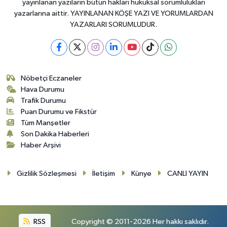
yayınlanan yazıların bütün hakları hukuksal sorumlulukları
yazarlarına aittir. YAYINLANAN KÖŞE YAZI VE YORUMLARDAN
YAZARLARI SORUMLUDUR.
Nöbetçi Eczaneler
Hava Durumu
Trafik Durumu
Puan Durumu ve Fikstür
Tüm Manşetler
Son Dakika Haberleri
Haber Arşivi
Gizlilik Sözleşmesi
İletişim
Künye
CANLI YAYIN
RSS
Copyright © 2011-2026 Her hakkı saklıdır.