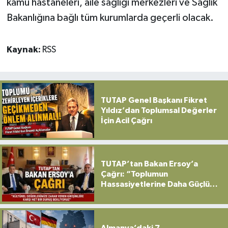
kamu hastaneleri, aile sağlığı merkezleri ve Sağlık
Bakanlığına bağlı tüm kurumlarda geçerli olacak.
Kaynak:
RSS
TUTAP Genel Başkanı Fikret
Yıldız’dan Toplumsal Değerler
İçin Acil Çağrı
TUTAP’tan Bakan Ersoy’a
Çağrı: “Toplumun
Hassasiyetlerine Daha Güçlü
Sahip Çıkılmalı”
Almanya’daki 7