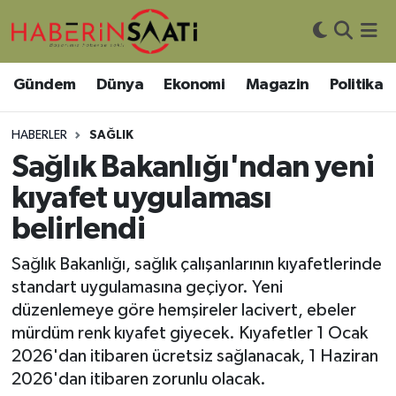
Asayiş
Nöbetçi Eczaneler
Gündem
Dünya
Ekonomi
Magazin
Politika
Bilim ve Teknoloji
Hava Durumu
HABERLER
SAĞLIK
Çevre
Trafik Durumu
Sağlık Bakanlığı'ndan yeni
kıyafet uygulaması
DIŞ HABER
Süper Lig Puan Durumu ve Fikstür
belirlendi
Dünya
Tüm Manşetler
Sağlık Bakanlığı, sağlık çalışanlarının kıyafetlerinde
standart uygulamasına geçiyor. Yeni
Eğitim
Son Dakika Haberleri
düzenlemeye göre hemşireler lacivert, ebeler
mürdüm renk kıyafet giyecek. Kıyafetler 1 Ocak
Ekonomi
Haber Arşivi
2026'dan itibaren ücretsiz sağlanacak, 1 Haziran
2026'dan itibaren zorunlu olacak.
Genel