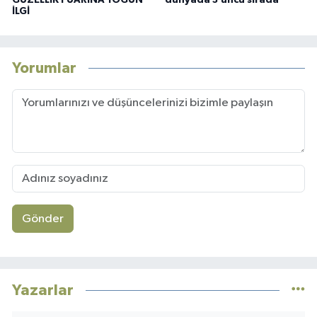
GÜZELLİK FUARINA YOĞUN
dünyada 3’üncü sırada
İLGİ
Yorumlar
Gönder
Yazarlar