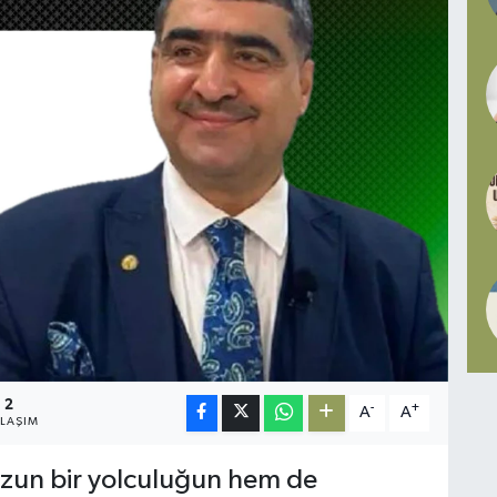
2
-
+
A
A
YLAŞIM
zun bir yolculuğun hem de