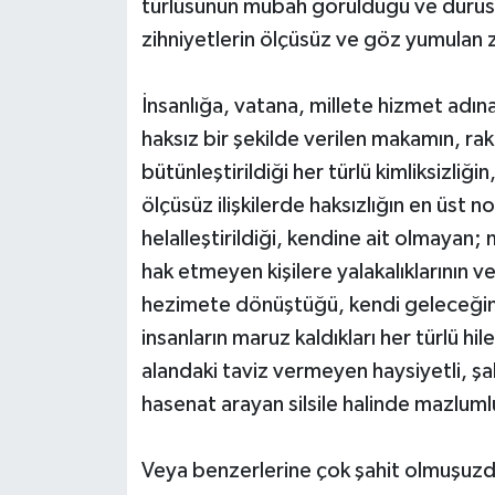
türlüsünün mubah görüldüğü ve dürüstl
zihniyetlerin ölçüsüz ve göz yumulan zu
İnsanlığa, vatana, millete hizmet adına 
haksız bir şekilde verilen makamın, r
bütünleştirildiği her türlü kimliksizliğ
ölçüsüz ilişkilerde haksızlığın en üst
helalleştirildiği, kendine ait olmayan;
hak etmeyen kişilere yalakalıklarının ve
hezimete dönüştüğü, kendi geleceğinin s
insanların maruz kaldıkları her türlü hile
alandaki taviz vermeyen haysiyetli, şah
hasenat arayan silsile halinde mazluml
Veya benzerlerine çok şahit olmuşuzd