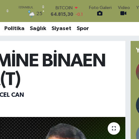
Foto Galeri
Video
Y
DOLAR
°
25
47,7436
0.18
EURO
55,2510
0.32
Politika
Sağlık
Siyaset
Spor
STERLİN
64,4811
0.38
GRAM ALTIN
6660.55
0
MİNE BİNAEN
BİST100
13.779
-14
(T)
BITCOIN
64.815,30
-0.1
CEL CAN