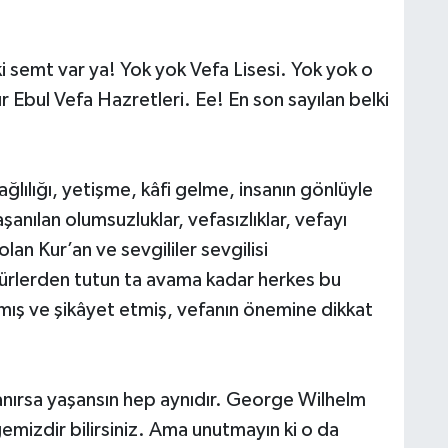
i semt var ya! Yok yok Vefa Lisesi. Yok yok o
r Ebul Vefa Hazretleri. Ee! En son sayılan belki
ğlılığı, yetişme, kâfi gelme, insanın gönlüyle
anılan olumsuzluklar, vefasızlıklar, vefayı
olan Kur’an ve sevgililer sevgilisi
nürlerden tutun ta avama kadar herkes bu
nmış ve şikâyet etmiş, vefanın önemine dikkat
anırsa yaşansın hep aynıdır. George Wilhelm
mizdir bilirsiniz. Ama unutmayın ki o da