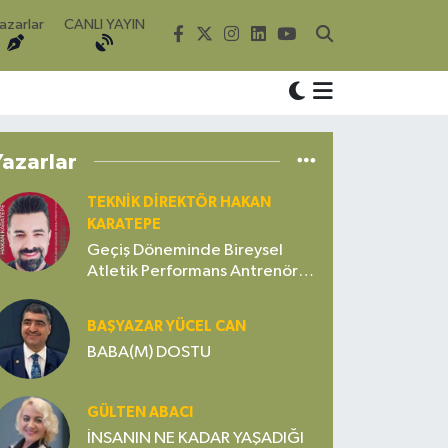
azarlar
CANLI YAYIN
Yazarlar
TEKNIK DIREKTÖR HAKAN
KARATEPE
Geçiş Döneminde Bireysel
Atletik Performans Antrenörü
Gerekli mi? Yoksa Gereksiz Bir
Lüks mü?
BAŞYAZAR YÜCEL CAN
BABA(M) DOSTU
GÜLTEN ABACI
İNSANIN NE KADAR YAŞADIĞI