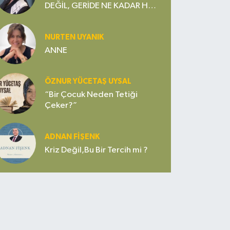
DEĞİL, GERİDE NE KADAR HOŞ
SEDA VE VEFA BIRAKTIĞI
ÖNEMLİDİR
NURTEN UYANIK
ANNE
ÖZNUR YÜCETAŞ UYSAL
“Bir Çocuk Neden Tetiği
Çeker?”
ADNAN FİŞENK
Kriz Değil,Bu Bir Tercih mi ?