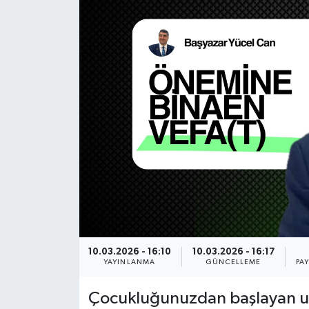
Gündem
Haberde İnsan
Kültür-Sanat
Magazin
Podcast
Politika
Sağlık
10.03.2026 - 16:10
10.03.2026 - 16:17
YAYINLANMA
GÜNCELLEME
PA
Siyaset
Çocukluğunuzdan başlayan u
Spor