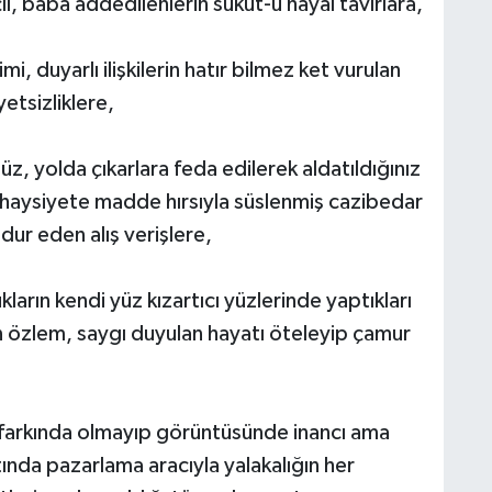
ı, baba addedilenlerin sukut-u hayal tavırlara,
, duyarlı ilişkilerin hatır bilmez ket vurulan
etsizliklere,
z, yolda çıkarlara feda edilerek aldatıldığınız
, haysiyete madde hırsıyla süslenmiş cazibedar
ğdur eden alış verişlere,
arın kendi yüz kızartıcı yüzlerinde yaptıkları
n özlem, saygı duyulan hayatı öteleyip çamur
 farkında olmayıp görüntüsünde inancı ama
rtında pazarlama aracıyla yalakalığın her