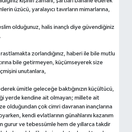
dığınız kişinin zamanı, şartları bahane ederek
lerin üzücü, yaralayıcı tavırların mimarlarına,
eslim olduğunuz, halis inançlı diye güvendiğiniz
,
 rastlamakta zorlandığınız, haberi ile bile mutlu
tırına bile getirmeyen, küçümseyerek size
çmişini unutanlara,
ederek ümitle geleceğe baktığınızın küçültücü,
iği yerde kendine ait olmayan; millete ait
 size olduğundan çok cimri davranan inançlarına
oyarken, kendi evlatlarının günahlarını kazanım
n gurur ve tebessümle hem de yıllarca takdir