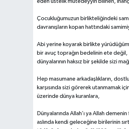
eden üstelik mütedeyyin bilinen, inançl
Çocukluğumuzun birlikteliğindeki samimi
davranışların kopan hattındaki samimiy
Abi yerine koyarak birlikte yürüdüğümü
bir avuç toprağın bedelinin ete değil
dünyalarının haksız bir şekilde sizi ma
Hep masumane arkadaşlıkların, dostlukl
karşısında sizi görerek utanmamak içi
üzerinde dünya kuranlara,
Dünyalarında Allah’ı ya Allah demenin
aslında kendi geleceğine birilerinin sı