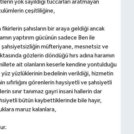
erin yok sayıldığı tüccarları aratmayan
lümlerin çeşitliliğine,
fikirlerin şahısların bir araya geldiği ancak
akamın yaptırım gücünün sadece Ben ile
in, şahsiyetsizliğin müfteriyane, mesnetsiz ve
 noktasında gözlerin döndüğü hırs adına haramın
 millete ait olanların keserle kendine yontulduğu
 yüz yüzlüklerinin bedelinin verildiği, hizmetin
ıfırlığını görenlerin haysiyetli ve şahsiyetli
lerin sınır tanımaz gayri insani hallerin dar
siyetli bütün kaybettiklerinde bile hayır,
uklara maruz kalanlara,
ur.