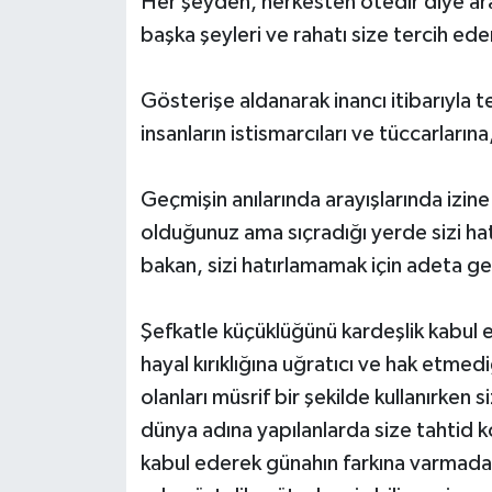
Her şeyden, herkesten ötedir diye ara
başka şeyleri ve rahatı size tercih eden
Gösterişe aldanarak inancı itibarıyla t
insanların istismarcıları ve tüccarlarına
Geçmişin anılarında arayışlarında izine
olduğunuz ama sıçradığı yerde sizi ha
bakan, sizi hatırlamamak için adeta ge
Şefkatle küçüklüğünü kardeşlik kabul 
hayal kırıklığına uğratıcı ve hak etmed
olanları müsrif bir şekilde kullanırken
dünya adına yapılanlarda size tahtid k
kabul ederek günahın farkına varmada