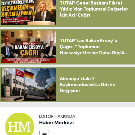
TUTAP Genel Başkanı Fikret
Yıldız’dan Toplumsal Değerler
İçin Acil Çağrı
TUTAP’tan Bakan Ersoy’a
Çağrı: “Toplumun
Hassasiyetlerine Daha Güçlü
Sahip Çıkılmalı”
Almanya’daki 7
Başkonsoloslukta Görev
Değişimi
EDITÖR HAKKINDA
Haber Merkezi