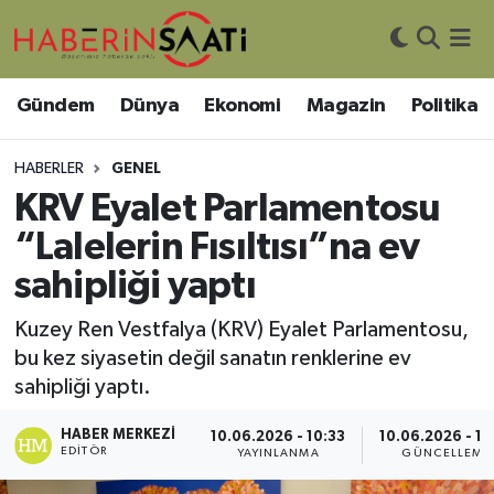
Asayiş
Nöbetçi Eczaneler
Gündem
Dünya
Ekonomi
Magazin
Politika
Bilim ve Teknoloji
Hava Durumu
HABERLER
GENEL
Çevre
Trafik Durumu
KRV Eyalet Parlamentosu
“Lalelerin Fısıltısı”na ev
DIŞ HABER
Süper Lig Puan Durumu ve Fikstür
sahipliği yaptı
Dünya
Tüm Manşetler
Kuzey Ren Vestfalya (KRV) Eyalet Parlamentosu,
bu kez siyasetin değil sanatın renklerine ev
Eğitim
Son Dakika Haberleri
sahipliği yaptı.
Ekonomi
Haber Arşivi
HABER MERKEZI
10.06.2026 - 10:33
10.06.2026 - 10
EDITÖR
YAYINLANMA
GÜNCELLEME
Genel