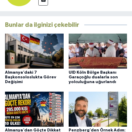
Bunlar da ilginizi çekebilir
Almanya’daki 7
UID Köln Bölge Başkanı
Başkonsoloslukta Görev
Garaçoğlu dualarla son
Değişimi
yolculuğuna uğurlandı
Almanya’dan Göçte Dikkat
Penzberg’den Örnek Adım: