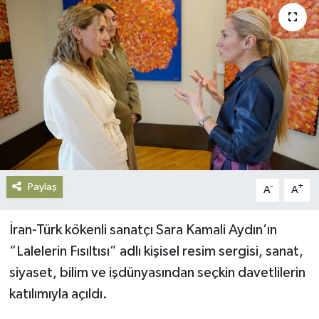
Gündem
Haberde İnsan
Kültür-Sanat
Magazin
Podcast
Paylaş
-
+
A
A
Politika
İran-Türk kökenli sanatçı Sara Kamali Aydın’ın
Sağlık
“Lalelerin Fısıltısı” adlı kişisel resim sergisi, sanat,
siyaset, bilim ve işdünyasından seçkin davetlilerin
Siyaset
katılımıyla açıldı.
Spor