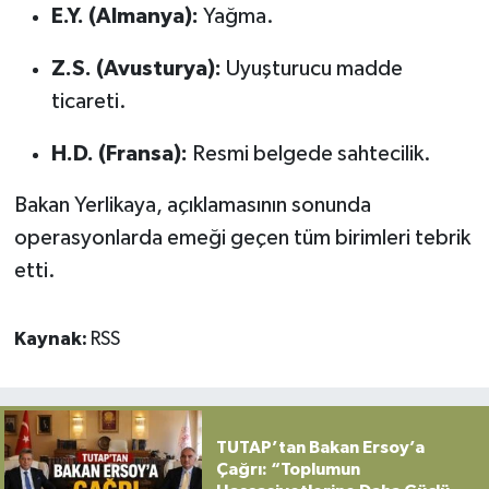
E.Y. (Almanya):
Yağma.
Z.S. (Avusturya):
Uyuşturucu madde
ticareti.
H.D. (Fransa):
Resmi belgede sahtecilik.
Bakan Yerlikaya, açıklamasının sonunda
operasyonlarda emeği geçen tüm birimleri tebrik
etti.
Kaynak:
RSS
TUTAP’tan Bakan Ersoy’a
Çağrı: “Toplumun