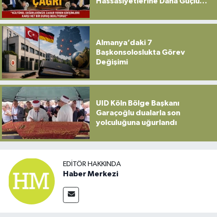
Hassasiyetlerine Daha Güçlü
Sahip Çıkılmalı”
Almanya’daki 7
Başkonsoloslukta Görev
Değişimi
UID Köln Bölge Başkanı
Garaçoğlu dualarla son
yolculuğuna uğurlandı
EDITÖR HAKKINDA
Haber Merkezi