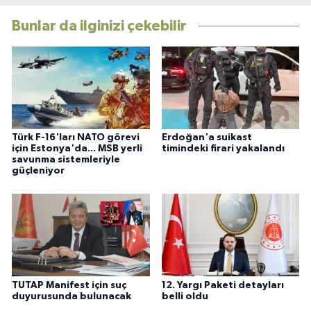
Bunlar da ilginizi çekebilir
Türk F-16'ları NATO görevi
Erdoğan'a suikast
için Estonya'da... MSB yerli
timindeki firari yakalandı
savunma sistemleriyle
güçleniyor
TUTAP Manifest için suç
12. Yargı Paketi detayları
duyurusunda bulunacak
belli oldu