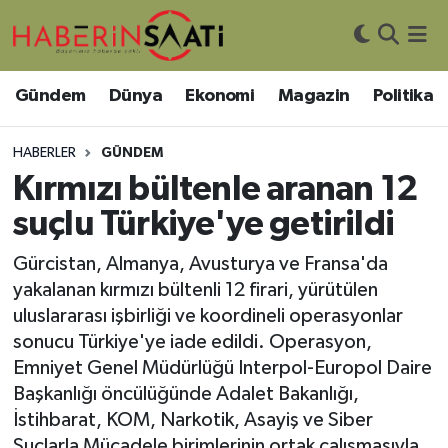
Asayiş
Nöbetçi Eczaneler
Gündem
Dünya
Ekonomi
Magazin
Politika
Bilim ve Teknoloji
Hava Durumu
HABERLER
GÜNDEM
Çevre
Trafik Durumu
Kırmızı bültenle aranan 12
suçlu Türkiye'ye getirildi
DIŞ HABER
Süper Lig Puan Durumu ve Fikstür
Gürcistan, Almanya, Avusturya ve Fransa'da
Dünya
Tüm Manşetler
yakalanan kırmızı bültenli 12 firari, yürütülen
uluslararası işbirliği ve koordineli operasyonlar
Eğitim
Son Dakika Haberleri
sonucu Türkiye'ye iade edildi. Operasyon,
Emniyet Genel Müdürlüğü Interpol-Europol Daire
Ekonomi
Haber Arşivi
Başkanlığı öncülüğünde Adalet Bakanlığı,
İstihbarat, KOM, Narkotik, Asayiş ve Siber
Genel
Suçlarla Mücadele birimlerinin ortak çalışmasıyla