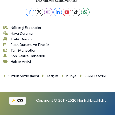
YAZARLARI SORUMLUDUR.
Nöbetçi Eczaneler
Hava Durumu
Trafik Durumu
Puan Durumu ve Fikstür
Tüm Manşetler
Son Dakika Haberleri
Haber Arşivi
Gizlilik Sözleşmesi
İletişim
Künye
CANLI YAYIN
RSS
Copyright © 2011-2026 Her hakkı saklıdır.