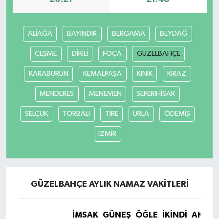
Yerel
ALİAĞA
BAYINDIR
BERGAMA
BEYDAĞ
CEŞME
DİKİLİ
FOÇA
GÜZELBAHÇE
KARABURUN
KEMALPAŞA
KINIK
KİRAZ
MENDERES
MENEMEN
SEFERIHİSAR
SELÇUK
TORBALI
TİRE
URLA
ÖDEMİŞ
İZMİR
GÜZELBAHÇE AYLIK NAMAZ VAKITLERI
İMSAK
GÜNEŞ
ÖĞLE
İKINDI
AKŞA