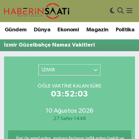
Asayiş
Nöbetçi Eczaneler
Gündem
Dünya
Ekonomi
Magazin
Politika
Bilim ve Teknoloji
Hava Durumu
İzmir Güzelbahçe Namaz Vakitleri
Çevre
Trafik Durumu
İZMİR
DIŞ HABER
Süper Lig Puan Durumu ve Fikstür
ÖĞLE VAKTINE KALAN SÜRE
Dünya
Tüm Manşetler
03:52:03
Eğitim
Son Dakika Haberleri
10 Ağustos 2026
Ekonomi
Haber Arşivi
27 Safer 1448
Genel
İlmi ile amel eden, malının fazlasını infâk eden (zekât ve