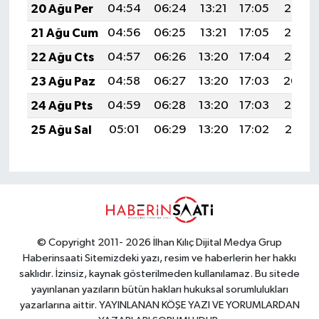
20 Ağu Per
04:54
06:24
13:21
17:05
20:08
21 Ağu Cum
04:56
06:25
13:21
17:05
20:06
22 Ağu Cts
04:57
06:26
13:20
17:04
20:05
23 Ağu Paz
04:58
06:27
13:20
17:03
20:04
24 Ağu Pts
04:59
06:28
13:20
17:03
20:02
25 Ağu Sal
05:01
06:29
13:20
17:02
20:01
© Copyright 2011- 2026 İlhan Kılıç Dijital Medya Grup
Haberinsaati Sitemizdeki yazı, resim ve haberlerin her hakkı
saklıdır. İzinsiz, kaynak gösterilmeden kullanılamaz. Bu sitede
yayınlanan yazıların bütün hakları hukuksal sorumlulukları
yazarlarına aittir. YAYINLANAN KÖŞE YAZI VE YORUMLARDAN