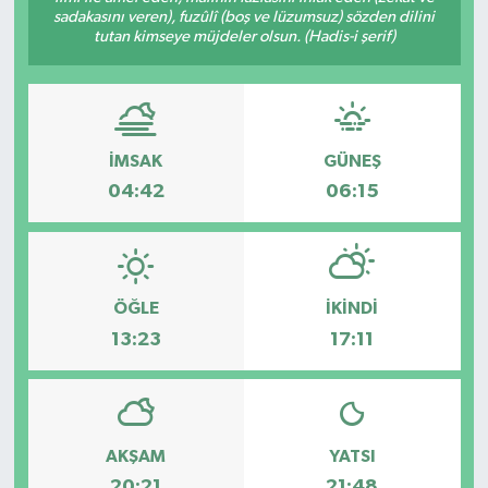
sadakasını veren), fuzûlî (boş ve lüzumsuz) sözden dilini
tutan kimseye müjdeler olsun. (Hadis-i şerif)
Gündem
Haberde İnsan
Kültür-Sanat
İMSAK
GÜNEŞ
04:42
06:15
Magazin
Podcast
ÖĞLE
İKINDI
Politika
13:23
17:11
Sağlık
Siyaset
AKŞAM
YATSI
Spor
20:21
21:48