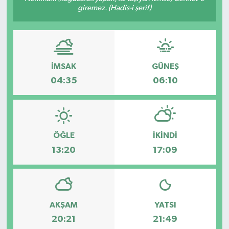
giremez. (Hadis-i şerif)
Gündem
Haberde İnsan
İMSAK
GÜNEŞ
Kültür-Sanat
04:35
06:10
Magazin
Podcast
ÖĞLE
İKINDI
Politika
13:20
17:09
Sağlık
Siyaset
AKŞAM
YATSI
20:21
21:49
Spor