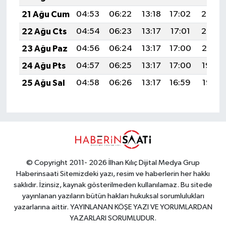
21 Ağu Cum
04:53
06:22
13:18
17:02
20:03
22 Ağu Cts
04:54
06:23
13:17
17:01
20:02
23 Ağu Paz
04:56
06:24
13:17
17:00
20:01
24 Ağu Pts
04:57
06:25
13:17
17:00
19:59
25 Ağu Sal
04:58
06:26
13:17
16:59
19:58
© Copyright 2011- 2026 İlhan Kılıç Dijital Medya Grup
Haberinsaati Sitemizdeki yazı, resim ve haberlerin her hakkı
saklıdır. İzinsiz, kaynak gösterilmeden kullanılamaz. Bu sitede
yayınlanan yazıların bütün hakları hukuksal sorumlulukları
yazarlarına aittir. YAYINLANAN KÖŞE YAZI VE YORUMLARDAN
YAZARLARI SORUMLUDUR.