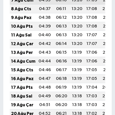
7 Ağu Cum
04:35
06:10
13:20
17:09
20:21
8 Ağu Cts
04:37
06:11
13:20
17:08
20:20
9 Ağu Paz
04:38
06:12
13:20
17:08
20:18
10 Ağu Pts
04:39
06:13
13:20
17:08
20:17
11 Ağu Sal
04:40
06:13
13:20
17:07
20:16
12 Ağu Çar
04:42
06:14
13:20
17:07
20:15
13 Ağu Per
04:43
06:15
13:19
17:06
20:14
14 Ağu Cum
04:44
06:16
13:19
17:06
20:12
15 Ağu Cts
04:46
06:17
13:19
17:05
20:11
16 Ağu Paz
04:47
06:18
13:19
17:05
20:10
17 Ağu Pts
04:48
06:19
13:19
17:04
20:09
18 Ağu Sal
04:49
06:20
13:18
17:03
20:07
19 Ağu Çar
04:51
06:20
13:18
17:03
20:06
20 Ağu Per
04:52
06:21
13:18
17:02
20:05