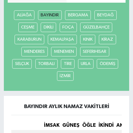
Yerel
ALİAĞA
BAYINDIR
BERGAMA
BEYDAĞ
CEŞME
DİKİLİ
FOÇA
GÜZELBAHÇE
KARABURUN
KEMALPAŞA
KINIK
KİRAZ
MENDERES
MENEMEN
SEFERIHİSAR
SELÇUK
TORBALI
TİRE
URLA
ÖDEMİŞ
İZMİR
BAYINDIR AYLIK NAMAZ VAKITLERI
İMSAK
GÜNEŞ
ÖĞLE
İKINDI
AKŞA