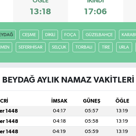
ÖĞLE
İKINDI
13:18
17:06
EYDAĞ
CEŞME
DİKİLİ
FOÇA
GÜZELBAHÇE
KARAB
EMEN
SEFERIHİSAR
SELÇUK
TORBALI
TİRE
URLA
BEYDAĞ AYLIK NAMAZ VAKITLERI
İCRİ
İMSAK
GÜNEŞ
ÖĞLE
fer 1448
04:17
05:57
13:19
fer 1448
04:18
05:58
13:19
fer 1448
04:19
05:59
13:19