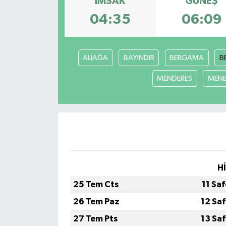
İMSAK
GÜNEŞ
04:35
06:09
Gündem
Haberde İnsan
ALİAĞA
BAYINDIR
BERGAMA
B
Kültür-Sanat
MENDERES
MEN
Magazin
Podcast
Politika
H
Sağlık
25 Tem Cts
11 Sa
Siyaset
26 Tem Paz
12 Sa
27 Tem Pts
13 Sa
Spor