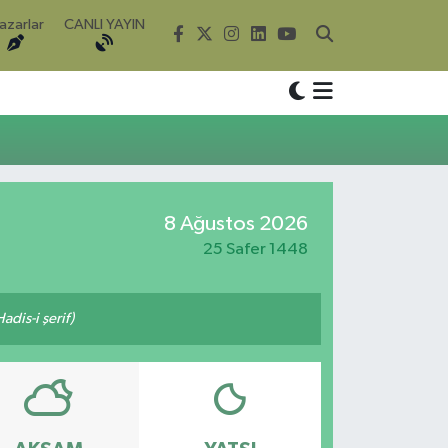
azarlar
CANLI YAYIN
8 Ağustos 2026
25 Safer 1448
adis-i şerif)