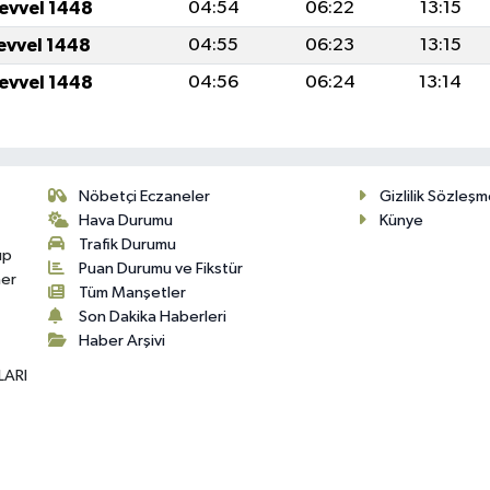
levvel 1448
04:54
06:22
13:15
levvel 1448
04:55
06:23
13:15
levvel 1448
04:56
06:24
13:14
Nöbetçi Eczaneler
Gizlilik Sözleşm
Hava Durumu
Künye
Trafik Durumu
up
Puan Durumu ve Fikstür
her
Tüm Manşetler
Son Dakika Haberleri
Haber Arşivi
LARI