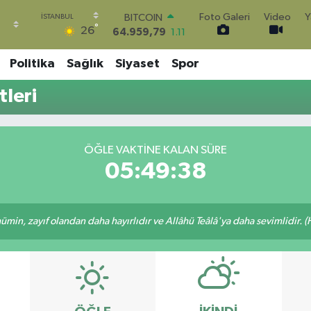
Foto Galeri
Video
Y
BITCOIN
°
26
64.959,79
1.11
DOLAR
47,7436
0.18
Politika
Sağlık
Siyaset
Spor
EURO
55,2510
0.32
leri
STERLİN
64,4811
0.38
GRAM ALTIN
6660.55
0.03
ÖĞLE VAKTINE KALAN SÜRE
BİST100
05:49:38
13.779
-14
min, zayıf olandan daha hayırlıdır ve Allâhü Teâlâ'ya daha sevimlidir. (H