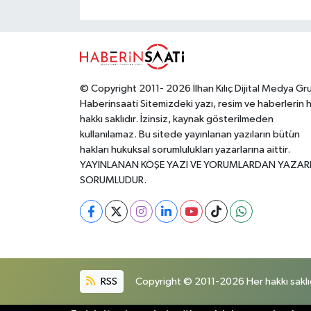
mucizevidirki, o
toplumun
sevinci yaşamak
umudu da yara
için sabırsızlanır.
alır.
© Copyright 2011- 2026 İlhan Kılıç Dijital Medya Gr
Haberinsaati Sitemizdeki yazı, resim ve haberlerin 
hakkı saklıdır. İzinsiz, kaynak gösterilmeden
kullanılamaz. Bu sitede yayınlanan yazıların bütün
hakları hukuksal sorumlulukları yazarlarına aittir.
YAYINLANAN KÖŞE YAZI VE YORUMLARDAN YAZAR
SORUMLUDUR.
RSS
Copyright © 2011-2026 Her hakkı saklıd