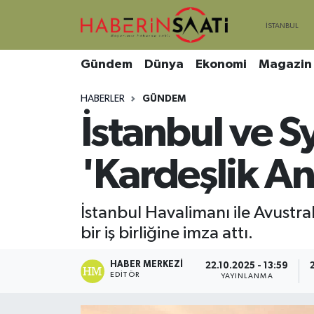
Asayiş
Nöbetçi Eczaneler
Gündem
Dünya
Ekonomi
Magazin
Bilim ve Teknoloji
Hava Durumu
HABERLER
GÜNDEM
İstanbul ve 
Çevre
Trafik Durumu
DIŞ HABER
Süper Lig Puan Durumu ve Fikstür
'Kardeşlik A
Dünya
Tüm Manşetler
İstanbul Havalimanı ile Avustra
bir iş birliğine imza attı.
Eğitim
Son Dakika Haberleri
HABER MERKEZI
Ekonomi
Haber Arşivi
22.10.2025 - 13:59
EDITÖR
YAYINLANMA
Genel