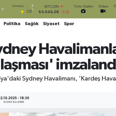
64.944,08
-0.18
Foto Galeri
Video
Y
DOLAR
°
29
47,7436
0.18
EURO
Politika
Sağlık
Siyaset
Spor
55,2510
0.32
STERLİN
64,4811
0.38
GRAM ALTIN
Sydney Havalimanla
6660.55
0.03
BİST100
nlaşması' imzaland
13.779
-14
lya'daki Sydney Havalimanı, 'Kardeş Havali
22.10.2025 - 18:30
GÜNCELLEME