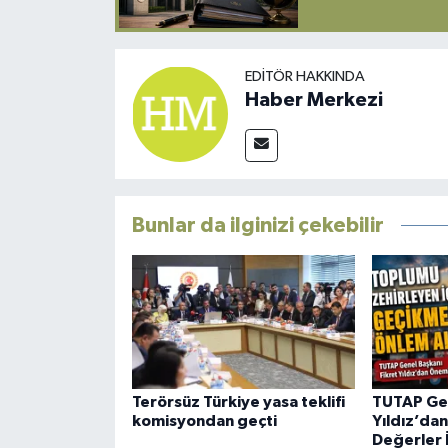
EDITÖR HAKKINDA
Haber Merkezi
Bunlar da ilginizi çekebilir
Terörsüz Türkiye yasa teklifi
TUTAP Gen
komisyondan geçti
Yıldız’da
Değerler İ