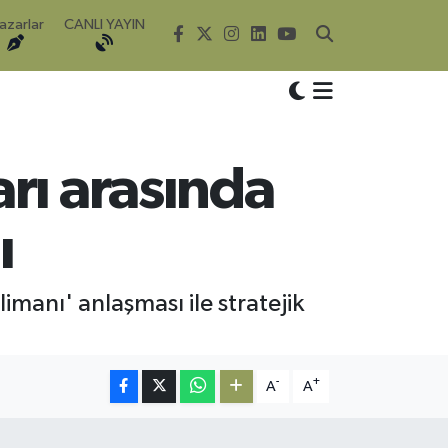
azarlar
CANLI YAYIN
rı arasında
ı
manı' anlaşması ile stratejik
-
+
A
A