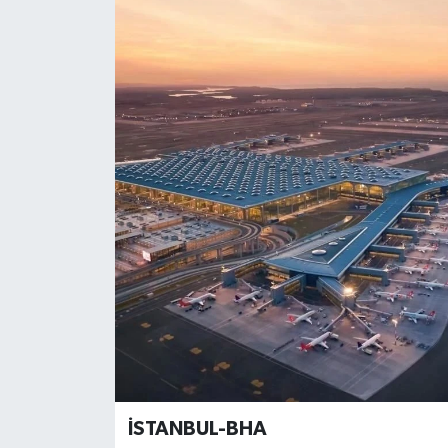
Gündem
Haberde İnsan
Kültür-Sanat
Magazin
Podcast
Politika
Sağlık
Siyaset
İSTANBUL-BHA
Spor