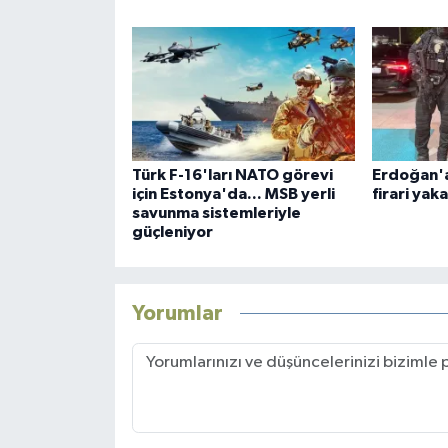
Türk F-16'ları NATO görevi
Erdoğan'a
için Estonya'da... MSB yerli
firari yak
savunma sistemleriyle
güçleniyor
Yorumlar