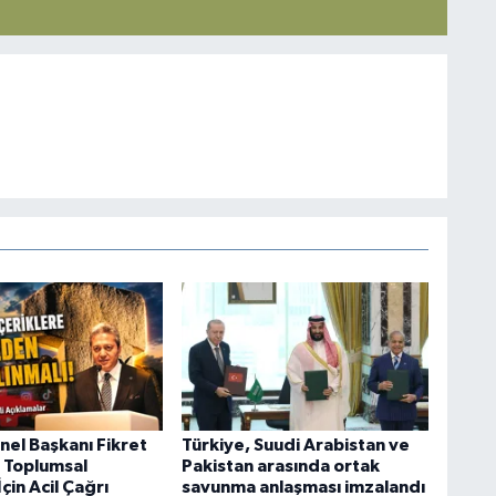
el Başkanı Fikret
Türkiye, Suudi Arabistan ve
n Toplumsal
Pakistan arasında ortak
çin Acil Çağrı
savunma anlaşması imzalandı