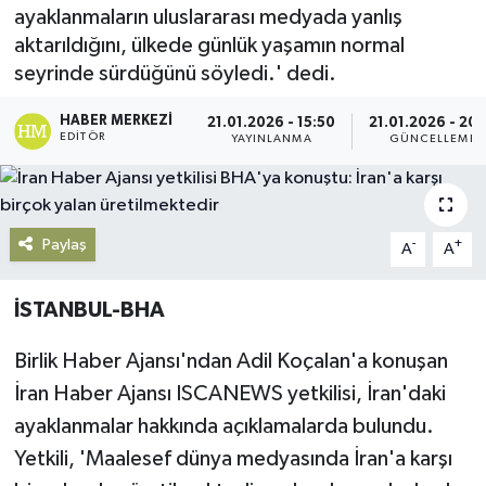
ayaklanmaların uluslararası medyada yanlış
Gündem
aktarıldığını, ülkede günlük yaşamın normal
seyrinde sürdüğünü söyledi.' dedi.
Haberde İnsan
HABER MERKEZI
21.01.2026 - 15:50
21.01.2026 - 20:
EDITÖR
YAYINLANMA
GÜNCELLEME
Kültür-Sanat
Magazin
Paylaş
-
+
A
A
Podcast
İSTANBUL-BHA
Politika
Birlik Haber Ajansı'ndan Adil Koçalan'a konuşan
Sağlık
İran Haber Ajansı ISCANEWS yetkilisi, İran'daki
ayaklanmalar hakkında açıklamalarda bulundu.
Siyaset
Yetkili, 'Maalesef dünya medyasında İran'a karşı
Spor