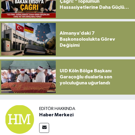
Çağrı: “Toplumun
Hassasiyetlerine Daha Güçlü
Sahip Çıkılmalı”
Almanya’daki 7
Başkonsoloslukta Görev
Değişimi
UID Köln Bölge Başkanı
Garaçoğlu dualarla son
yolculuğuna uğurlandı
EDITÖR HAKKINDA
Haber Merkezi