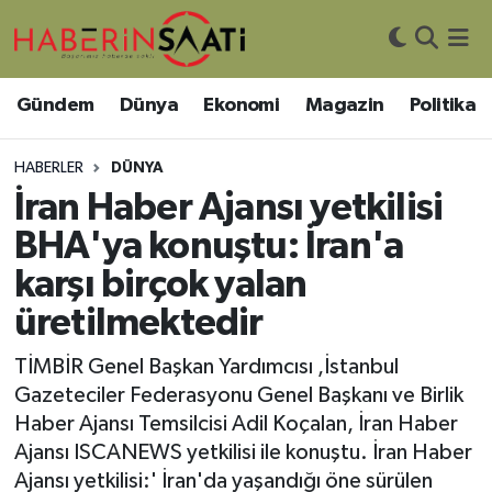
Asayiş
Nöbetçi Eczaneler
Gündem
Dünya
Ekonomi
Magazin
Politika
Bilim ve Teknoloji
Hava Durumu
HABERLER
DÜNYA
Çevre
Trafik Durumu
İran Haber Ajansı yetkilisi
BHA'ya konuştu: İran'a
DIŞ HABER
Süper Lig Puan Durumu ve Fikstür
karşı birçok yalan
Dünya
Tüm Manşetler
üretilmektedir
Eğitim
Son Dakika Haberleri
TİMBİR Genel Başkan Yardımcısı ,İstanbul
Gazeteciler Federasyonu Genel Başkanı ve Birlik
Ekonomi
Haber Arşivi
Haber Ajansı Temsilcisi Adil Koçalan, İran Haber
Ajansı ISCANEWS yetkilisi ile konuştu. İran Haber
Genel
Ajansı yetkilisi:' İran'da yaşandığı öne sürülen