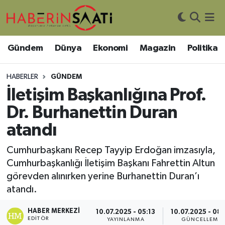
Asayiş
Nöbetçi Eczaneler
Gündem
Dünya
Ekonomi
Magazin
Politika
Bilim ve Teknoloji
Hava Durumu
HABERLER
GÜNDEM
Çevre
Trafik Durumu
İletişim Başkanlığına Prof.
Dr. Burhanettin Duran
DIŞ HABER
Süper Lig Puan Durumu ve Fikstür
atandı
Dünya
Tüm Manşetler
Cumhurbaşkanı Recep Tayyip Erdoğan imzasıyla,
Cumhurbaşkanlığı İletişim Başkanı Fahrettin Altun
Eğitim
Son Dakika Haberleri
görevden alınırken yerine Burhanettin Duran’ı
atandı.
Ekonomi
Haber Arşivi
HABER MERKEZI
10.07.2025 - 05:13
10.07.2025 - 08
Genel
EDITÖR
YAYINLANMA
GÜNCELLEME