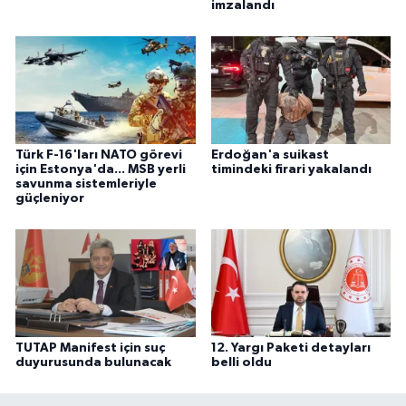
imzalandı
Türk F-16'ları NATO görevi
Erdoğan'a suikast
için Estonya'da... MSB yerli
timindeki firari yakalandı
savunma sistemleriyle
güçleniyor
TUTAP Manifest için suç
12. Yargı Paketi detayları
duyurusunda bulunacak
belli oldu