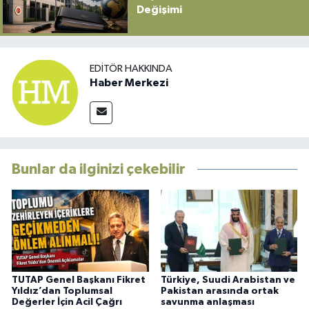
Değişimi
EDITÖR HAKKINDA
Haber Merkezi
Bunlar da ilginizi çekebilir
TUTAP Genel Başkanı Fikret
Türkiye, Suudi Arabistan ve
Yıldız’dan Toplumsal
Pakistan arasında ortak
Değerler İçin Acil Çağrı
savunma anlaşması