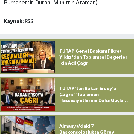
Burhanettin Duran, Muhittin Ataman)
Kaynak:
RSS
TUTAP Genel Başkanı Fikret
Yıldız’dan Toplumsal Değerler
İçin Acil Çağrı
TUTAP’tan Bakan Ersoy’a
Çağrı: “Toplumun
Hassasiyetlerine Daha Güçlü
Sahip Çıkılmalı”
Almanya’daki 7
Başkonsoloslukta Görev