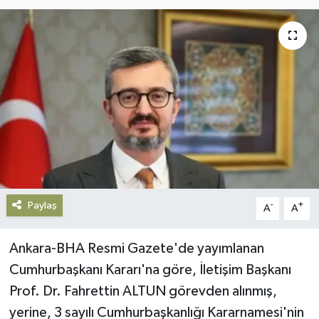
Gündem
Haberde İnsan
Kültür-Sanat
Magazin
Podcast
Paylaş
Politika
-
+
A
A
Sağlık
Ankara-BHA Resmi Gazete'de yayımlanan
Cumhurbaşkanı Kararı'na göre, İletişim Başkanı
Siyaset
Prof. Dr. Fahrettin ALTUN görevden alınmış,
yerine, 3 sayılı Cumhurbaşkanlığı Kararnamesi'nin
Spor