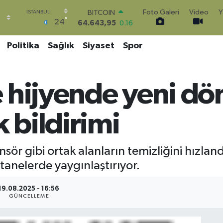
BITCOIN
Foto Galeri
Video
Y
64.643,95
0.16
°
24
DOLAR
47,6704
0
Politika
Sağlık
Siyaset
Spor
EURO
55,0406
-0.08
STERLİN
64,2143
0
 hijyende yeni d
GRAM ALTIN
6500.87
0.12
BİST100
k bildirimi
13.799
70
nsör gibi ortak alanların temizliğini hızla
tanelerde yaygınlaştırıyor.
19.08.2025 - 16:56
GÜNCELLEME