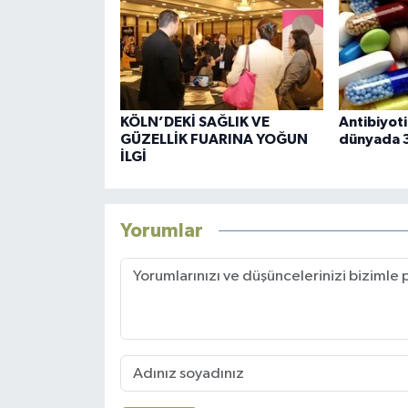
KÖLN’DEKİ SAĞLIK VE
Antibiyot
GÜZELLİK FUARINA YOĞUN
dünyada 3
İLGİ
Yorumlar