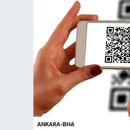
Gündem
Haberde İnsan
Kültür-Sanat
Magazin
Podcast
Politika
Sağlık
Siyaset
ANKARA-BHA
Spor