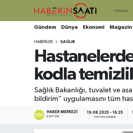
Asayiş
Nöbetçi Eczaneler
Gündem
Dünya
Ekonomi
Magazin
Bilim ve Teknoloji
Hava Durumu
HABERLER
SAĞLIK
Hastanelerde
Çevre
Trafik Durumu
DIŞ HABER
Süper Lig Puan Durumu ve Fikstür
kodla temizli
Dünya
Tüm Manşetler
Sağlık Bakanlığı, tuvalet ve asa
bildirim” uygulamasını tüm has
Eğitim
Son Dakika Haberleri
HABER MERKEZI
Ekonomi
Haber Arşivi
19.08.2025 - 16:25
EDITÖR
YAYINLANMA
Genel