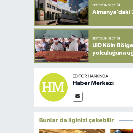
EDITÖRÜN SEÇTIĞI
Almanya’daki 
EDITÖRÜN SEÇTIĞI
UID Köln Bölge
yolculuğuna u
EDITÖR HAKKINDA
Haber Merkezi
Bunlar da ilginizi çekebilir