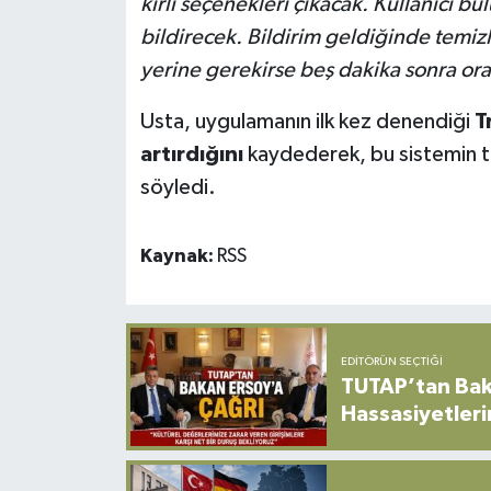
kirli seçenekleri çıkacak. Kullanıcı 
bildirecek. Bildirim geldiğinde temiz
yerine gerekirse beş dakika sonra ora
Usta, uygulamanın ilk kez denendiği
T
artırdığını
kaydederek, bu sistemin tüm
söyledi.
Kaynak:
RSS
EDITÖRÜN SEÇTIĞI
TUTAP’tan Bak
Hassasiyetleri