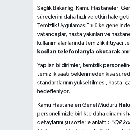
Sağlık Bakanlığı Kamu Hastaneleri Ge
Yerel
süreçlerini daha hızlı ve etkin hale g
Temizlik Uygulaması”nı ülke genelinde
vatandaşlar, hasta yakınları ve hastane
kullanım alanlarında temizlik ihtiyacı t
kodları telefonlarıyla okutarak
anı
Yapılan bildirimler, temizlik personeli
temizlik saati beklenmeden kısa süre
standartlarının yükseltilmesi, hasta, ç
hedefleniyor.
Kamu Hastaneleri Genel Müdürü
Hak
personelimizle birlikte daha dinamik 
detaylarını şu sözlerle anlattı:
“QR kod