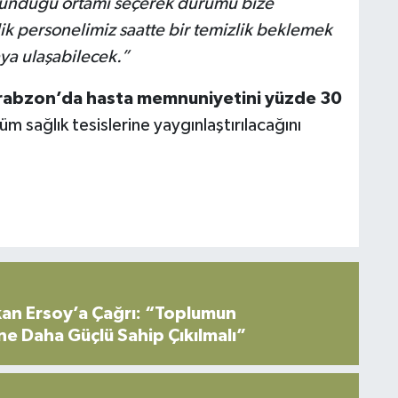
bulunduğu ortamı seçerek durumu bize
lik personelimiz saatte bir temizlik beklemek
ya ulaşabilecek.”
rabzon’da hasta memnuniyetini yüzde 30
 sağlık tesislerine yaygınlaştırılacağını
an Ersoy’a Çağrı: “Toplumun
ne Daha Güçlü Sahip Çıkılmalı”