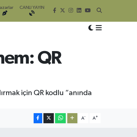
azarlar
CANLI YAYIN
önem: QR
ndırmak için QR kodlu “anında
-
+
A
A