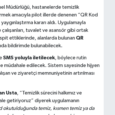
nel Müdürlüğü, hastanelerde temizlik
etirmek amacıyla pilot illerde denenen “QR Kod
 yaygınlaştırma kararı aldı. Uygulamayla
 çalışanları, tuvalet ve asansör gibi ortak
espit ettiklerinde, alanlarda bulunan
QR
nda bildirimde bulunabilecek.
ne
SMS yoluyla iletilecek
, böylece rutin
de müdahale edilecek. Sistem sayesinde hijyen
alışan ve ziyaretçi memnuniyetinin artırılması
an Usta
, “Temizlik sürecini halkımız ve
hale getiriyoruz” diyerek uygulamanın
 okutulduğunda temiz, kısmen temiz ya da