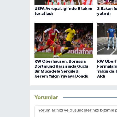
UEFA Avrupa Ligi'nde 9 takım
3 Bakan f
tur atladı
yatırdı
RW Oberhausen, Borussia
RW Oberh
Dortmund Karşısında Güçlü
Formaların
Bir Mücadele Sergiledi
Yalçın da 
Kerem Yalçın Yuvaya Döndü
Aldı
Yorumlar