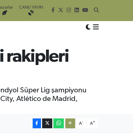
azarlar
CANLI YAYIN
 rakipleri
endyol Süper Lig şampiyonu
City, Atlético de Madrid,
-
+
A
A