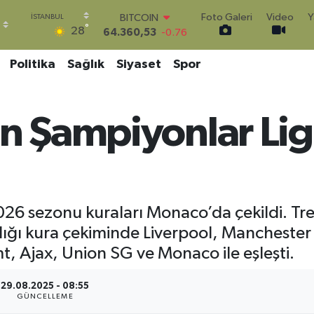
Foto Galeri
Video
Y
DOLAR
°
28
47,7069
0.17
EURO
55,0265
0.01
Politika
Sağlık
Siyaset
Spor
STERLİN
64,1897
0.02
GRAM ALTIN
n Şampiyonlar Ligi
6574.81
1.44
BİST100
13.887
64
BITCOIN
64.360,53
-0.76
26 sezonu kuraları Monaco’da çekildi. Tr
dığı kura çekiminde Liverpool, Manchester 
t, Ajax, Union SG ve Monaco ile eşleşti.
29.08.2025 - 08:55
GÜNCELLEME