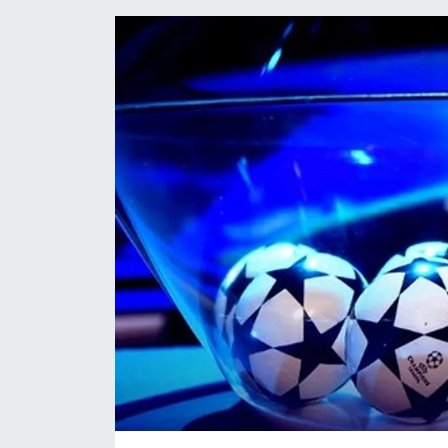
Gündem
Haberde İnsan
Kültür-Sanat
Magazin
Podcast
Politika
Sağlık
Siyaset
Spor