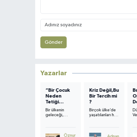
Gönder
Yazarlar
ANNE
“Bir Çocuk
Kriz Değil,Bu
B
Neden
Bir Tercih mi
O
Kelime
Tetiği
?
D
dağarcığı az
Çeker?”
H
gelir, bu
Bir ülkenin
Birçok ülke’de
D
cümleyi
S
geleceği,
yaşatılanları hâlâ
Ve
genişletmek
sınıflarda
“ekonomik
ge
istesek, anneyi
sessizce oturan
kriz” diye
gi
anlatmaya,
çocukların
adlandırmak,
gö
dokuz ay taşır
kalbinde atar. O
gerçeği eksik
ko
Öznur
Nurten
Adnan