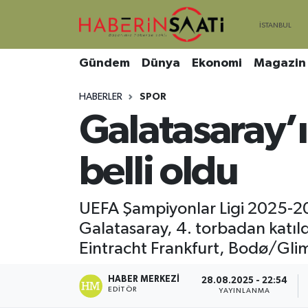
Asayiş
Nöbetçi Eczaneler
Gündem
Dünya
Ekonomi
Magazin
Bilim ve Teknoloji
Hava Durumu
HABERLER
SPOR
Galatasaray’ı
Çevre
Trafik Durumu
DIŞ HABER
Süper Lig Puan Durumu ve Fikstür
belli oldu
Dünya
Tüm Manşetler
UEFA Şampiyonlar Ligi 2025-20
Galatasaray, 4. torbadan katıl
Eğitim
Son Dakika Haberleri
Eintracht Frankfurt, Bodø/Glim
Ekonomi
Haber Arşivi
HABER MERKEZI
28.08.2025 - 22:54
EDITÖR
YAYINLANMA
Genel