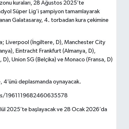
onu kuraları, 28 Ağustos 2025’te
dyol Süper Lig’i şampiyon tamamlayarak
anan Galatasaray, 4. torbadan kura çekimine
ta; Liverpool (İngiltere, D), Manchester City
panya), Eintracht Frankfurt (Almanya, D),
 D), Union SG (Belçika) ve Monaco (Fransa, D)
de, 4’ünü deplasmanda oynayacak.
tus/1961119682460635578
Eylül 2025’te başlayacak ve 28 Ocak 2026’da