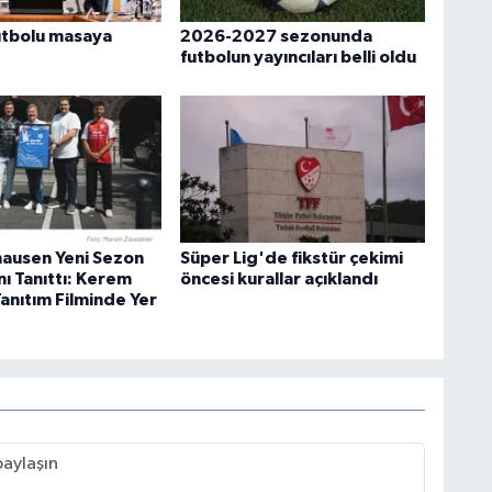
utbolu masaya
2026-2027 sezonunda
futbolun yayıncıları belli oldu
ausen Yeni Sezon
Süper Lig'de fikstür çekimi
ı Tanıttı: Kerem
öncesi kurallar açıklandı
Tanıtım Filminde Yer