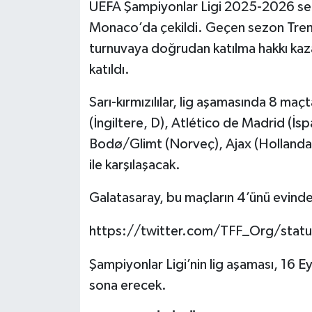
UEFA Şampiyonlar Ligi 2025-2026 sez
Monaco’da çekildi. Geçen sezon Tren
Yerel
turnuvaya doğrudan katılma hakkı kaz
katıldı.
Sarı-kırmızılılar, lig aşamasında 8 maç
(İngiltere, D), Atlético de Madrid (İs
Bodø/Glimt (Norveç), Ajax (Hollanda,
ile karşılaşacak.
Galatasaray, bu maçların 4’ünü evin
https://twitter.com/TFF_Org/sta
Şampiyonlar Ligi’nin lig aşaması, 16 
sona erecek.