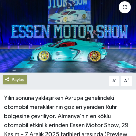
Gündem
Haberde İnsan
Kültür-Sanat
Magazin
Podcast
Paylaş
-
+
A
A
Politika
Yılın sonuna yaklaşırken Avrupa genelindeki
Sağlık
otomobil meraklılarının gözleri yeniden Ruhr
bölgesine çevriliyor. Almanya’nın en köklü
Siyaset
otomobil etkinliklerinden Essen Motor Show, 29
Kasım – 7 Aralık 2025 tarihleri arasında (Preview
Spor