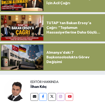
İçin Acil Çağrı
TUTAP’tan Bakan Ersoy’a
Çağrı: “Toplumun
Hassasiyetlerine Daha Güçlü
Sahip Çıkılmalı”
Almanya’daki 7
Başkonsoloslukta Görev
Değişimi
EDITÖR HAKKINDA
İlhan Kılıç