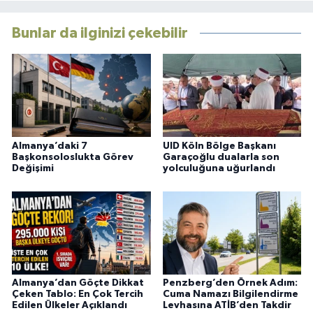
Bunlar da ilginizi çekebilir
Almanya’daki 7
UID Köln Bölge Başkanı
Başkonsoloslukta Görev
Garaçoğlu dualarla son
Değişimi
yolculuğuna uğurlandı
Almanya’dan Göçte Dikkat
Penzberg’den Örnek Adım:
Çeken Tablo: En Çok Tercih
Cuma Namazı Bilgilendirme
Edilen Ülkeler Açıklandı
Levhasına ATİB’den Takdir