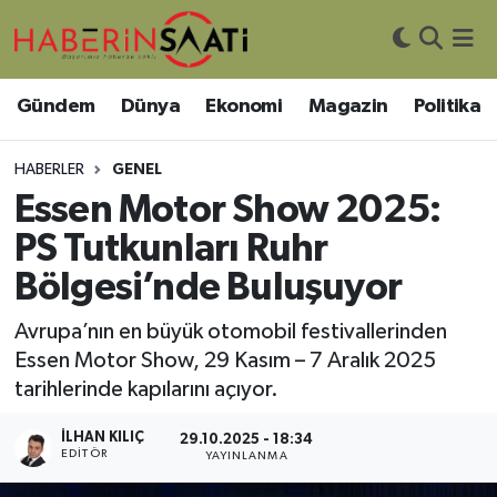
Asayiş
Nöbetçi Eczaneler
Gündem
Dünya
Ekonomi
Magazin
Politika
Bilim ve Teknoloji
Hava Durumu
HABERLER
GENEL
Çevre
Trafik Durumu
Essen Motor Show 2025:
PS Tutkunları Ruhr
DIŞ HABER
Süper Lig Puan Durumu ve Fikstür
Bölgesi’nde Buluşuyor
Dünya
Tüm Manşetler
Avrupa’nın en büyük otomobil festivallerinden
Essen Motor Show, 29 Kasım – 7 Aralık 2025
Eğitim
Son Dakika Haberleri
tarihlerinde kapılarını açıyor.
Ekonomi
Haber Arşivi
İLHAN KILIÇ
29.10.2025 - 18:34
EDITÖR
YAYINLANMA
Genel