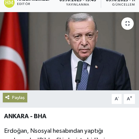
03.10.2025 - 15:45
03.10.2025 - 16
EDITÖR
YAYINLANMA
GÜNCELLEME
Gündem
Haberde İnsan
Kültür-Sanat
Magazin
Podcast
Politika
Paylaş
-
+
A
A
Sağlık
ANKARA - BHA
Siyaset
Erdoğan, Nsosyal hesabından yaptığı
Spor