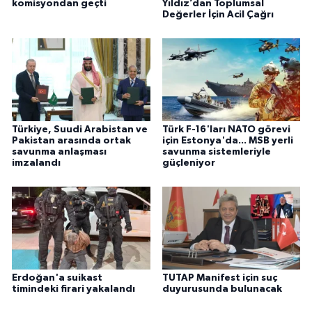
komisyondan geçti
Yıldız’dan Toplumsal
Değerler İçin Acil Çağrı
Türkiye, Suudi Arabistan ve
Türk F-16'ları NATO görevi
Pakistan arasında ortak
için Estonya'da... MSB yerli
savunma anlaşması
savunma sistemleriyle
imzalandı
güçleniyor
Erdoğan'a suikast
TUTAP Manifest için suç
timindeki firari yakalandı
duyurusunda bulunacak