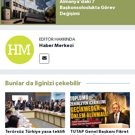
Almanya’daki 7
Başkonsoloslukta Görev
Değişimi
EDITÖR HAKKINDA
Haber Merkezi
Bunlar da ilginizi çekebilir
Terörsüz Türkiye yasa teklifi
TUTAP Genel Başkanı Fikret