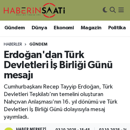
Asayiş
Nöbetçi Eczaneler
Gündem
Dünya
Ekonomi
Magazin
Politika
Bilim ve Teknoloji
Hava Durumu
HABERLER
GÜNDEM
Çevre
Trafik Durumu
Erdoğan'dan Türk
Devletleri İş Birliği Günü
DIŞ HABER
Süper Lig Puan Durumu ve Fikstür
mesajı
Dünya
Tüm Manşetler
Cumhurbaşkanı Recep Tayyip Erdoğan, Türk
Devletleri Teşkilatı'nın temelini oluşturan
Eğitim
Son Dakika Haberleri
Nahçıvan Anlaşması'nın 16. yıl dönümü ve Türk
Devletleri İş Birliği Günü dolayısıyla mesaj
Ekonomi
Haber Arşivi
yayımladı.
Genel
HABER MERKEZI